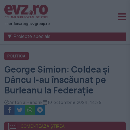
Știri
naționale
coordonare@evzgroup.ro
și
▼ Proiecte speciale
internaționale
|
POLITICA
România
George Simion: Coldea și
-
Dâncu l-au înscăunat pe
Evenimentul
Burleanu la Federație
Zilei
Antonia Hendrik
10 octombrie 2024, 14:29
COMENTEAZĂ ȘTIREA