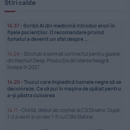
Stiri calde
14:37
-
Scribii AI din medicină introduc erori în
fișele pacienților. O recomandare privind
fumatul a devenit un sfat despre ...
14:29
-
Silcotub a semnat contractul pentru gazele
din Neptun Deep. Producția din Marea Neagră
începe în 2027
14:20
-
Trucul care împiedică hainele negre să se
decoloreze. Ce să pui în mașina de spălat pentru
a-și păstra culoarea
14:11
-
Chirilă, debut de coșmar la CS Dinamo. După
1-2 a venit și un sec 1-5 cu CSM Slatina