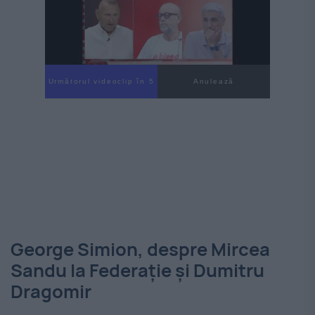
Următorul videoclip în 4
Anulează
George Simion, despre Mircea
Sandu la Federație și Dumitru
Dragomir