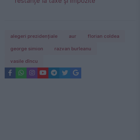
restanțe la taxe și impozite
alegeri prezidențiale
aur
florian coldea
george simion
razvan burleanu
vasile dîncu