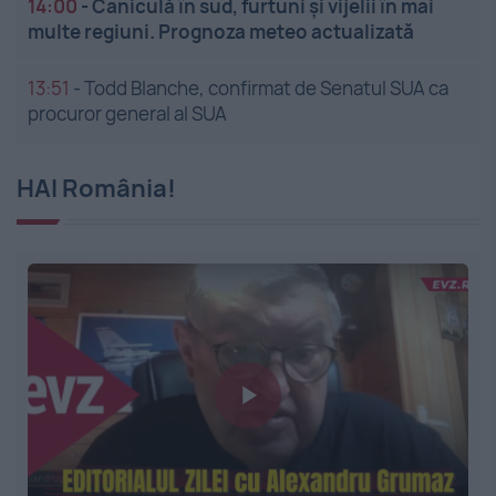
14:00
-
Caniculă în sud, furtuni și vijelii în mai
multe regiuni. Prognoza meteo actualizată
13:51
-
Todd Blanche, confirmat de Senatul SUA ca
procuror general al SUA
HAI România!