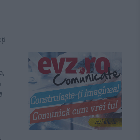
ți
a,
a
ă
u,