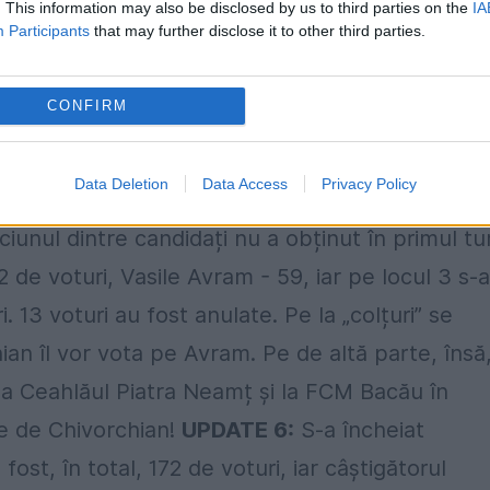
. This information may also be disclosed by us to third parties on the
IA
Participants
that may further disclose it to other third parties.
nte al FRF! În turul II de scrutin, Burleanu a
ATE 8:
A început votul în turul II de scrutin, în
CONFIRM
i Vasile Avram. La numărătoarea acestora, a ie
i în sală se află 173 de votanți! Membrii comisiei
Data Deletion
Data Access
Privacy Policy
:
Va exista turul doi de scrutin, în care vor
iunul dintre candidați nu a obținut în primul tu
 de voturi, Vasile Avram - 59, iar pe locul 3 s-a
 13 voturi au fost anulate. Pe la „colțuri” se
chian îl vor vota pe Avram. Pe de altă parte, însă
la Ceahlăul Piatra Neamț și la FCM Bacău în
e de Chivorchian!
UPDATE 6:
S-a încheiat
t, în total, 172 de voturi, iar câștigătorul