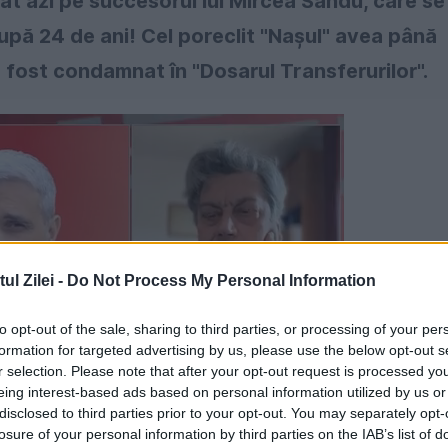
at azi pe succesorul lui Mircea Sandu, care se
upă 24 de ani! Cel poreclit "Naşul" avea până
a fost condamnat în "Dosarul Transferurilor".
l Zilei -
Do Not Process My Personal Information
to opt-out of the sale, sharing to third parties, or processing of your per
formation for targeted advertising by us, please use the below opt-out s
r selection. Please note that after your opt-out request is processed y
eing interest-based ads based on personal information utilized by us or
disclosed to third parties prior to your opt-out. You may separately opt-
losure of your personal information by third parties on the IAB’s list of