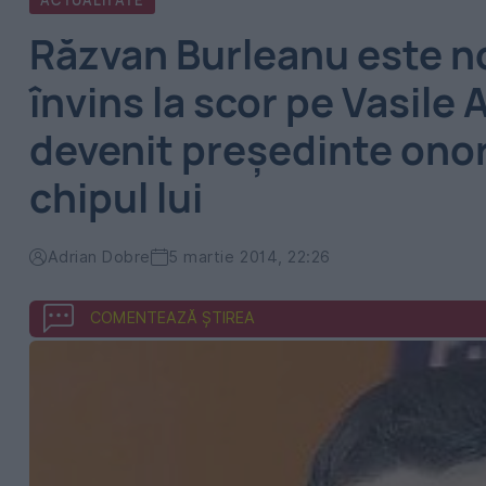
ACTUALITATE
Răzvan Burleanu este no
învins la scor pe Vasile
devenit președinte onori
chipul lui
Adrian Dobre
5 martie 2014, 22:26
COMENTEAZĂ ȘTIREA