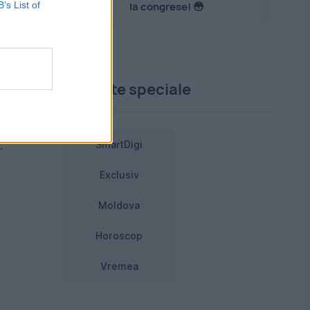
B’s List of
la congrese! 😳
șit
Proiecte speciale
SmartDigi
r
Exclusiv
Moldova
,
Horoscop
Vremea