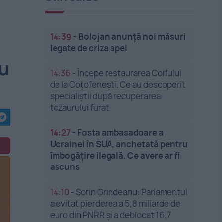
14:39
-
Bolojan anunță noi măsuri
legate de criza apei
cu
14:36
-
Începe restaurarea Coifului
de la Coțofenești. Ce au descoperit
specialiștii după recuperarea
tezaurului furat
14:27
-
Fosta ambasadoare a
Ucrainei în SUA, anchetată pentru
îmbogățire ilegală. Ce avere ar fi
ascuns
14:10
-
Sorin Grindeanu: Parlamentul
a evitat pierderea a 5,8 miliarde de
euro din PNRR și a deblocat 16,7