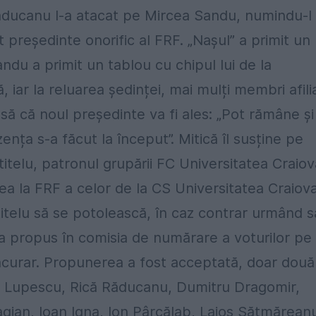
Răducanu l-a atacat pe Mircea Sandu, numindu-l
președinte onorific al FRF. „Nașul” a primit un
andu a primit un tablou cu chipul lui de la
iar la reluarea ședinței, mai mulți membri afilia
să că noul președinte va fi ales: „Pot rămâne și
ezența s-a făcut la început”. Mitică îl susține pe
itelu, patronul grupării FC Universitatea Craiov
rea la FRF a celor de la CS Universitatea Craiov
itelu să se potolească, în caz contrar urmând s
a propus în comisia de numărare a voturilor pe
ăcurar. Propunerea a fost acceptată, doar două
ae Lupescu, Rică Răducanu, Dumitru Dragomir,
agian, Ioan Igna, Ion Pârcălab, Lajos Sătmărean