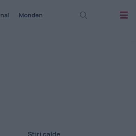
onal
Monden
Stiri calde