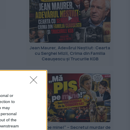
Jean Maurer, Adevărul Neștiut: Cearta
cu Serghei Mizil, Crima din Familia
Ceaușescu și Trucurile KGB
sonal or
ection to
ou may
 personal
out of the
 downstream
„Mă PIȘ pe mine!” – Secretul murdar de