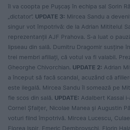
îl va coopta pe Pușcaș în echipa sa! Sorin 
„dictator”.
UPDATE 3:
Mircea Sandu a devenit 
singur vot împotrivă: de la Adrian Mititelu! S
reprezentanții AJF Prahova. S-a luat o pauză, 
lipseau din sală. Dumitru Dragomir susține în
trei membri afiliați, că votul va fi valabil. Pr
Gheorghe Chivorchian.
UPDATE 2:
Adrian Mit
a început să facă scandal, acuzând că afilie
este ilegală. Mircea Sandu îl somează pe Mit
fie scos din sală.
UPDATE:
Adalbert Kassai i-
Cornel Șfaițer, Nicolae Manea și Augustin P
voturi fiind împotrivă. Mircea Lucescu, Cul
Florea Ispir, Emeric Dembrovschi, Florin Hal