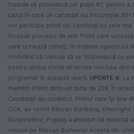
trebuie să primească cel puțin 87, pentru a d
cazul în care un candidat nu întrunește 50+1 d
vor participa primii doi candidați cu cele mai
început procesul de vot! Primii care votează 
care urmează ceilalți, în ordinea eșalonului 
motivând că trebuie să se întâlnească cu pre
pentru dineul oficial dinaintea meciului dintre
programat în această seară.
UPDATE 4:
La n
membri afiliați dintr-un total de 224. În acest
Candidații iau cuvântul. Primul care își ține 
CCA, au vorbit Răzvan Burleanu, Gheorghe C
Surprinzător, Pușcaș a anunțat că renunță la c
voteze pe Răzvan Burleanu! Acesta din urmă