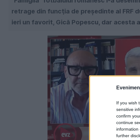
"Famiglia" fotbalului românesc l-a desemn
retrage din funcţia de preşedinte al FRF d
ieri un favorit, Gică Popescu, dar acesta 
Evenimentu
If you wish 
sensitive in
confirm you
continue se
information 
further disc