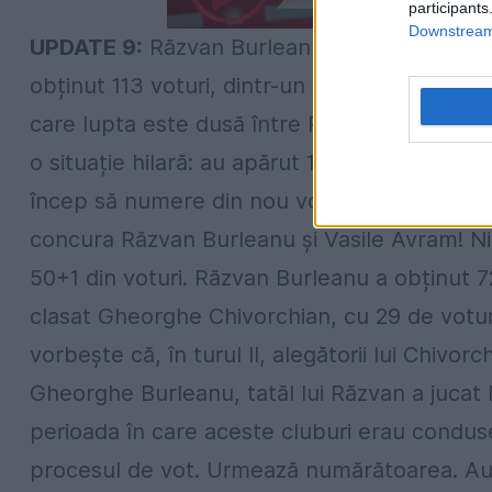
participants
Downstream 
UPDATE 9:
Răzvan Burleanu este noul președi
obținut 113 voturi, dintr-un total de 173!
UPD
care lupta este dusă între Răzvan Burleanu ș
o situație hilară: au apărut 175 de voturi, deș
încep să numere din nou voturile!
UPDATE 7
concura Răzvan Burleanu și Vasile Avram! Nic
50+1 din voturi. Răzvan Burleanu a obținut 72
clasat Gheorghe Chivorchian, cu 29 de voturi.
vorbește că, în turul II, alegătorii lui Chivor
Gheorghe Burleanu, tatăl lui Răzvan a jucat 
perioada în care aceste cluburi erau condus
procesul de vot. Urmează numărătoarea. Au fos