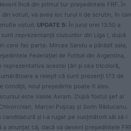
eveni încă din primul tur președintele FRF. În
in voturi, va avea loc turul II de scrutin, în car
 multe voturi.
UPDATE 5:
În jurul orei 13.50 a
sunt reprezentanții cluburilor din Liga I, după
din care fac parte. Mircea Sandu a părăsit sala,
ședintele Federației de Fotbal din Argentina,
 reprezentativa acestei țări și cea tricoloră,
umărătoare a reieșit că sunt prezenți 173 de
e condiții, noul președinte poate fi ales.
discursul este Vasile Avram. După fostul șef al
hivorchian, Marcel Pușcaș și Sorin Răducanu.
andidatură și i-a rugat pe susținătorii săi să-l
 a anunțat că, dacă va deveni președintele FR