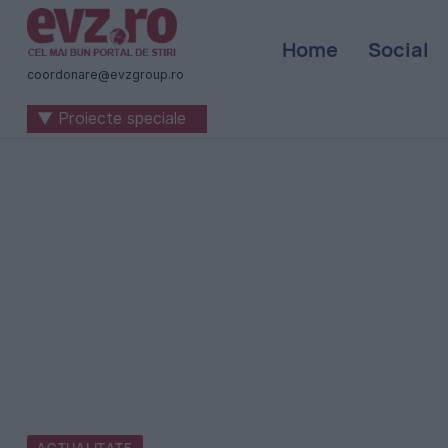
Știri
Home
Social
naționale
coordonare@evzgroup.ro
și
▼ Proiecte speciale
internaționale
|
România
-
Evenimentul
Zilei