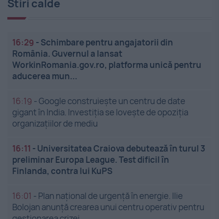
Stiri calde
16:29
-
Schimbare pentru angajatorii din
România. Guvernul a lansat
WorkinRomania.gov.ro, platforma unică pentru
aducerea mun...
16:19
-
Google construiește un centru de date
gigant în India. Investiția se lovește de opoziția
organizațiilor de mediu
16:11
-
Universitatea Craiova debutează în turul 3
preliminar Europa League. Test dificil în
Finlanda, contra lui KuPS
16:01
-
Plan național de urgență în energie. Ilie
Bolojan anunță crearea unui centru operativ pentru
gestionarea crizei