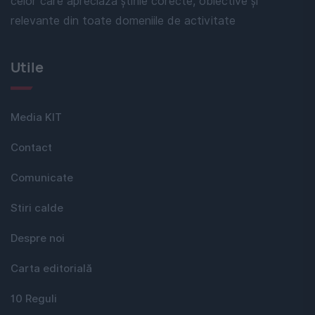
celor care apreciază știrile corecte, obiective și
relevante din toate domeniile de activitate
Utile
Media KIT
Contact
Comunicate
Stiri calde
Despre noi
Carta editorială
10 Reguli