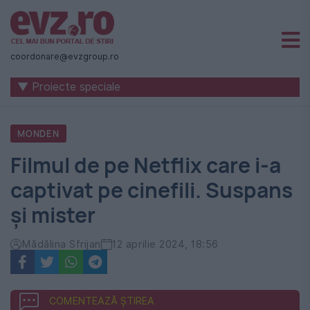
Știri
naționale
coordonare@evzgroup.ro
și
▼ Proiecte speciale
internaționale
|
MONDEN
România
Filmul de pe Netflix care i-a
-
captivat pe cinefili. Suspans
Evenimentul
și mister
Zilei
Mădălina Sfrijan
12 aprilie 2024, 18:56
COMENTEAZĂ ȘTIREA