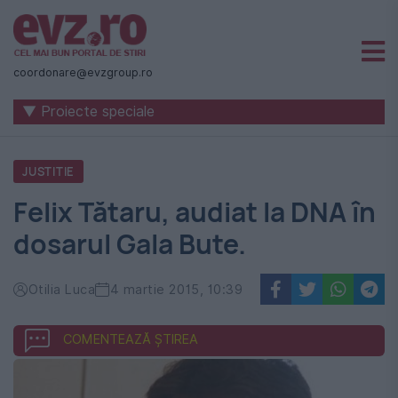
Știri
naționale
coordonare@evzgroup.ro
și
▼ Proiecte speciale
internaționale
|
JUSTITIE
România
Felix Tătaru, audiat la DNA în
-
dosarul Gala Bute.
Evenimentul
Zilei
Otilia Luca
4 martie 2015, 10:39
COMENTEAZĂ ȘTIREA