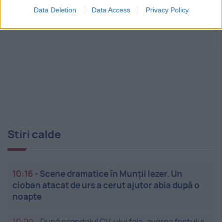
Data Deletion
Data Access
Privacy Policy
Stiri calde
10:16
-
Scene dramatice în Munții Iezer. Un
cioban atacat de urs a cerut ajutor abia după o
noapte
10:09
-
După scandalul CV-ului fals, averea fostului