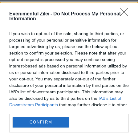
Evenimentul Zilei -
Do Not Process My Personal
Information
If you wish to opt-out of the sale, sharing to third parties, or
processing of your personal or sensitive information for
targeted advertising by us, please use the below opt-out
section to confirm your selection. Please note that after your
opt-out request is processed you may continue seeing
interest-based ads based on personal information utilized by
us or personal information disclosed to third parties prior to
JUSTITIE
your opt-out. You may separately opt-out of the further
UDMR sare în apărarea prefectului trimis în
disclosure of your personal information by third parties on the
IAB’s list of downstream participants. This information may
judecată de DNA pentru abuz în serviciu:
also be disclosed by us to third parties on the
IAB’s List of
Downstream Participants
that may further disclose it to other
„Suntem alături de el”
third parties.
CONFIRM