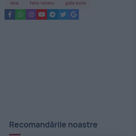
dna
felix tataru
gala bute
Recomandările noastre