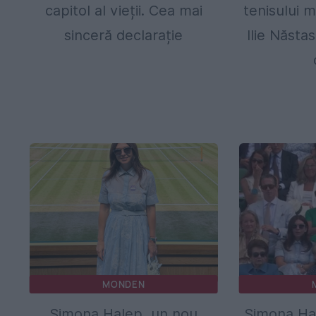
capitol al vieții. Cea mai
tenisului 
sinceră declarație
Ilie Năsta
MONDEN
Simona Halep, un nou
Simona Ha