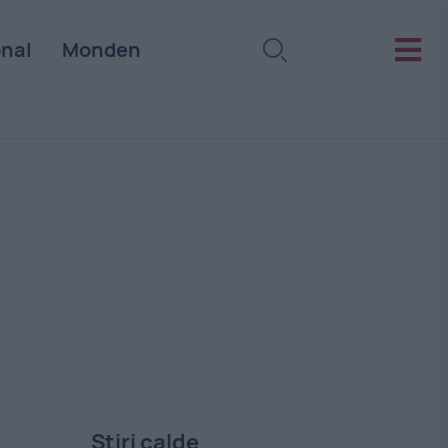
onal
Monden
Stiri calde