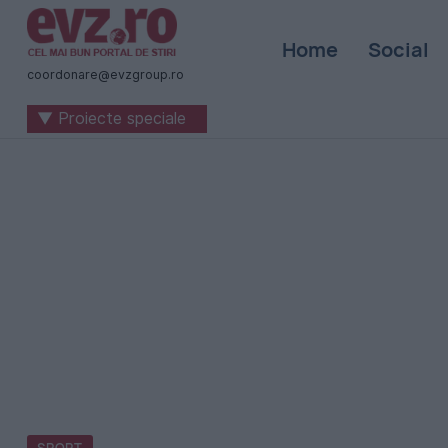
Știri
Home
Social
naționale
coordonare@evzgroup.ro
și
▼ Proiecte speciale
internaționale
|
România
-
Evenimentul
Zilei