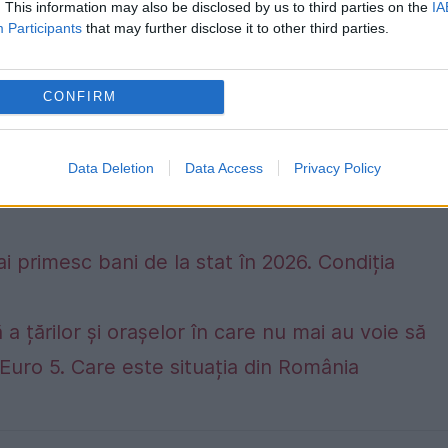
. This information may also be disclosed by us to third parties on the
IA
Participants
that may further disclose it to other third parties.
CONFIRM
Data Deletion
Data Access
Privacy Policy
ai primesc bani de la stat în 2026. Condiția
 a țărilor și orașelor în care nu mai au voie să
Euro 5. Care este situația din România