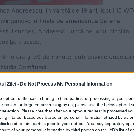
ca Andreescu, în vârstă de 19 ani, locul 15 WT
nvingând-o în finală pe americanca Serena
estui succes, Andreescu urcă pe locul cinci în
ziţia a şasea.
ntr-o oră şi 39 de minute, sub privirile ducesei
i Nadia Comăneci.
 milioane de dolari (aproape 3,5 milioane de
l Zilei -
Do Not Process My Personal Information
lam, şi 2.000 de puncte WTA, iar învinsa, 1,9
to opt-out of the sale, sharing to third parties, or processing of your per
formation for targeted advertising by us, please use the below opt-out s
r selection. Please note that after your opt-out request is processed y
eing interest-based ads based on personal information utilized by us or
disclosed to third parties prior to your opt-out. You may separately opt-
losure of your personal information by third parties on the IAB’s list of