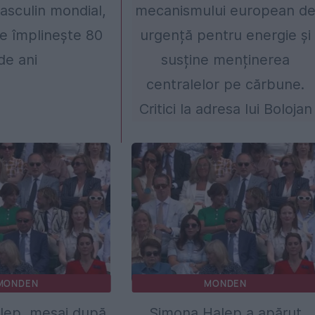
masculin mondial,
mecanismului european d
se împlinește 80
urgență pentru energie și
de ani
susține menținerea
centralelor pe cărbune.
Critici la adresa lui Bolojan
MONDEN
MONDEN
lep, mesaj după
Simona Halep a apărut