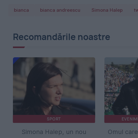
bianca
bianca andreescu
Simona Halep
tw
Recomandările noastre
SPORT
EVENIM
Simona Halep, un nou
Omul care 