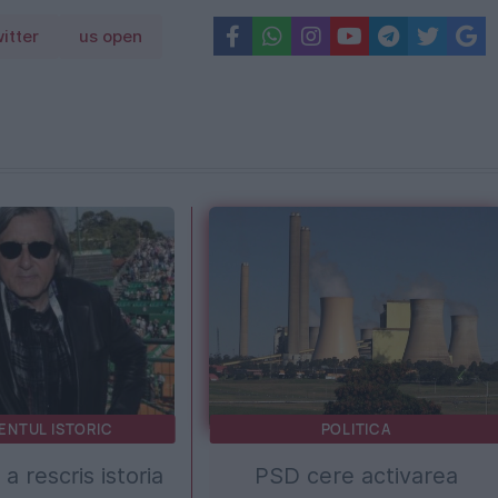
itter
us open
ENTUL ISTORIC
POLITICA
a rescris istoria
PSD cere activarea