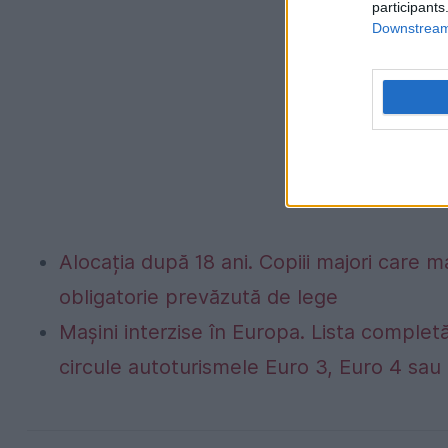
participants
Downstream 
Alocația după 18 ani. Copiii majori care m
obligatorie prevăzută de lege
Mașini interzise în Europa. Lista completă
circule autoturismele Euro 3, Euro 4 sau 