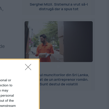
Serghei Mizil. Sistemul a vrut să-l
A,
distrugă dar a spus tot
 de
Importul muncitorilor din Sri Lanka,
explicat de un antreprenor român.
sonal or
Sunt destul de volatili
ection to
ou may
 personal
out of the
 downstream