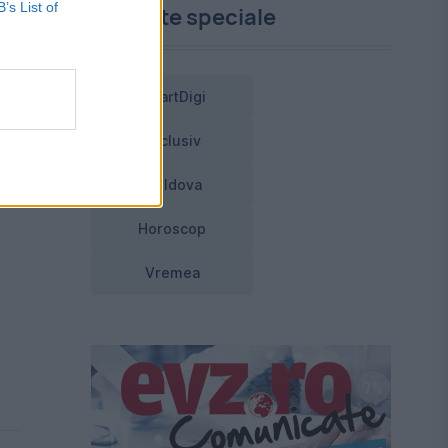
B’s List of
Proiecte speciale
SmartDigi
Exclusiv
Moldova
Horoscop
Vremea