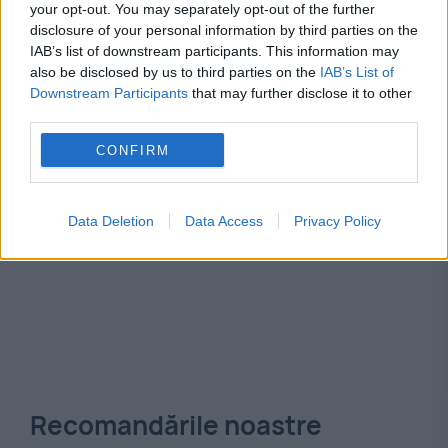
your opt-out. You may separately opt-out of the further
ion tiriac
otopeni
disclosure of your personal information by third parties on the
IAB’s list of downstream participants. This information may
also be disclosed by us to third parties on the
IAB’s List of
Downstream Participants
that may further disclose it to other
third parties.
CONFIRM
Data Deletion
Data Access
Privacy Policy
Recomandările noastre