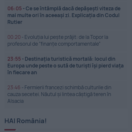
06:05
-
Ce se întâmplă dacă depășești viteza de
mai multe ori în aceeași zi. Explicația din Codul
Rutier
00:20
-
Evoluția lui pește prăjit: de la Topor la
profesorul de ”finanțe comportamentale”
23:55
-
Destinația turistică mortală: locul din
Europa unde peste o sută de turiști își pierd viața
în fiecare an
23:46
-
Fermierii francezi schimbă culturile din
cauza secetei. Năutul și lintea câștigă teren în
Alsacia
HAI România!