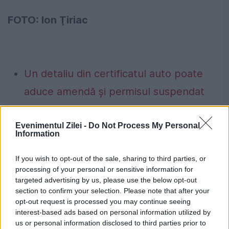
FOTO: Ion Ţiriac
Un detaliu din certificatul auto poate
aduce amendă și permisul suspendat
unor categorii de șoferi
Evenimentul Zilei -
Do Not Process My Personal
Ai încă buletinul vechi? Data după care
Information
nu îl vei mai putea folosi, chiar dacă
If you wish to opt-out of the sale, sharing to third parties, or
este valabil
processing of your personal or sensitive information for
targeted advertising by us, please use the below opt-out
section to confirm your selection. Please note that after your
opt-out request is processed you may continue seeing
interest-based ads based on personal information utilized by
aeroport
Coanda
gigi becali
HEnri
us or personal information disclosed to third parties prior to