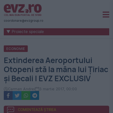
Știri
naționale
coordonare@evzgroup.ro
și
▼ Proiecte speciale
internaționale
|
ECONOMIE
România
Extinderea Aeroportului
-
Otopeni stă la mâna lui Ţiriac
Evenimentul
şi Becali | EVZ EXCLUSIV
Zilei
Carmen Andrei
3 martie 2017, 00:00
COMENTEAZĂ ȘTIREA