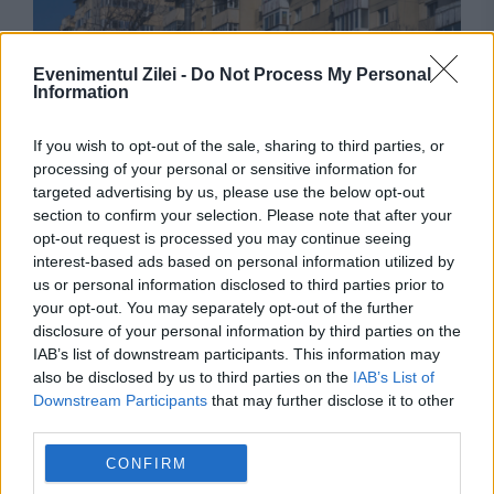
Evenimentul Zilei -
Do Not Process My Personal
Information
If you wish to opt-out of the sale, sharing to third parties, or
SOCIAL
processing of your personal or sensitive information for
targeted advertising by us, please use the below opt-out
Locurile din bloc în care fumatul este interzis.
section to confirm your selection. Please note that after your
Cine riscă amenzi de până la 5.000 de lei
opt-out request is processed you may continue seeing
interest-based ads based on personal information utilized by
us or personal information disclosed to third parties prior to
your opt-out. You may separately opt-out of the further
disclosure of your personal information by third parties on the
IAB’s list of downstream participants. This information may
also be disclosed by us to third parties on the
IAB’s List of
Downstream Participants
that may further disclose it to other
third parties.
CONFIRM