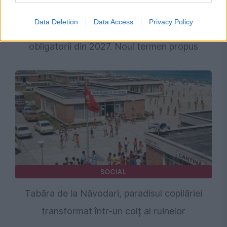
SOCIAL
Data Deletion
Data Access
Privacy Policy
Repartitoarele de căldură nu mai devin
obligatorii din 2027. Noul termen propus
SOCIAL
Tabăra de la Năvodari, paradisul copilăriei
transformat într-un colț al ruinelor