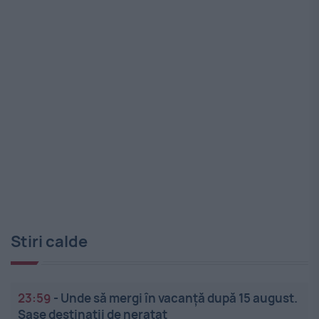
Stiri calde
23:59
-
Unde să mergi în vacanță după 15 august.
Șase destinații de neratat