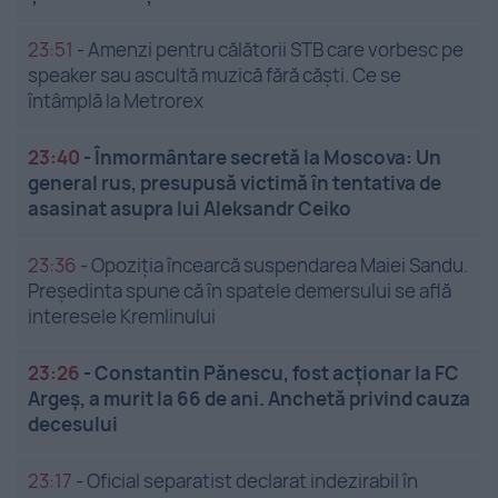
23:51
-
Amenzi pentru călătorii STB care vorbesc pe
speaker sau ascultă muzică fără căști. Ce se
întâmplă la Metrorex
23:40
-
Înmormântare secretă la Moscova: Un
general rus, presupusă victimă în tentativa de
asasinat asupra lui Aleksandr Ceiko
23:36
-
Opoziția încearcă suspendarea Maiei Sandu.
Președinta spune că în spatele demersului se află
interesele Kremlinului
23:26
-
Constantin Pănescu, fost acționar la FC
Argeș, a murit la 66 de ani. Anchetă privind cauza
decesului
23:17
-
Oficial separatist declarat indezirabil în