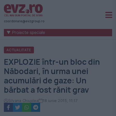
Știri
naționale
coordonare@evzgroup.ro
și
▼ Proiecte speciale
internaționale
|
ACTUALITATE
România
EXPLOZIE într-un bloc din
-
Năbodari, în urma unei
Evenimentul
acumulări de gaze: Un
Zilei
bărbat a fost rănit grav
Silvana Chiujdea
18 iunie 2015, 11:17