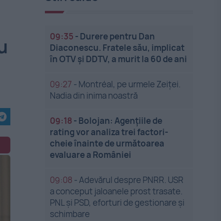
09:35
-
Durere pentru Dan
u
Diaconescu. Fratele său, implicat
în OTV și DDTV, a murit la 60 de ani
09:27
-
Montréal, pe urmele Zeiței.
Nadia din inima noastră
09:18
-
Bolojan: Agențiile de
rating vor analiza trei factori-
cheie înainte de următoarea
evaluare a României
09:08
-
Adevărul despre PNRR. USR
a conceput jaloanele prost trasate.
PNL și PSD, eforturi de gestionare și
schimbare