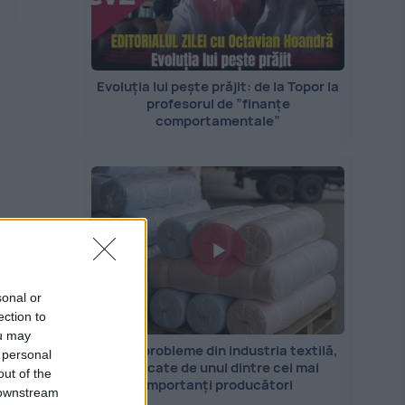
Evoluția lui pește prăjit: de la Topor la
profesorul de ”finanțe
comportamentale”
sonal or
ection to
ou may
Marile probleme din industria textilă,
 personal
explicate de unul dintre cei mai
out of the
importanți producători
 downstream