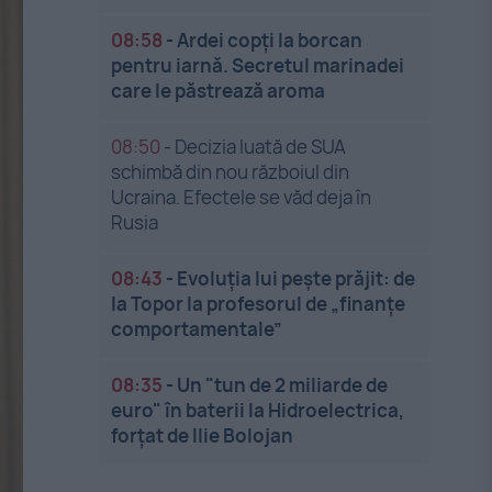
08:58
-
Ardei copți la borcan
pentru iarnă. Secretul marinadei
care le păstrează aroma
08:50
-
Decizia luată de SUA
schimbă din nou războiul din
Ucraina. Efectele se văd deja în
Rusia
08:43
-
Evoluția lui pește prăjit: de
la Topor la profesorul de „finanțe
comportamentale”
08:35
-
Un "tun de 2 miliarde de
euro" în baterii la Hidroelectrica,
forțat de Ilie Bolojan