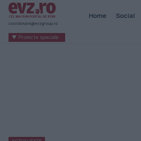
Știri
Home
Social
naționale
coordonare@evzgroup.ro
și
▼ Proiecte speciale
internaționale
|
România
-
Evenimentul
Zilei