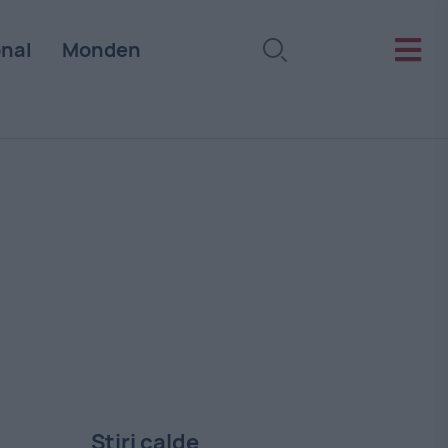
onal
Monden
Stiri calde