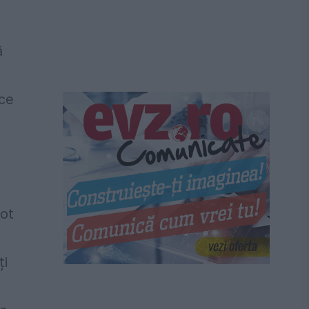
ă
 ce
a
pot
ți