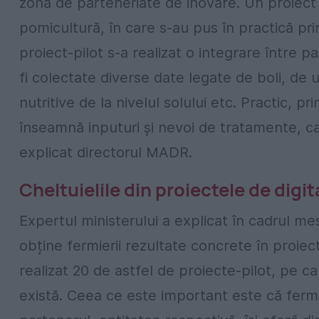
zona de parteneriate de inovare. Un proiect 
pomicultură, în care s-au pus în practică princ
proiect-pilot s-a realizat o integrare între 
fi colectate diverse date legate de boli, de 
nutritive de la nivelul solului etc. Practic, p
înseamnă inputuri și nevoi de tratamente, car
explicat directorul MADR.
Cheltuielile din proiectele de digit
Expertul ministerului a explicat în cadrul m
obține fermierii rezultate concrete în proiec
realizat 20 de astfel de proiecte-pilot, pe 
există. Ceea ce este important este că fermi