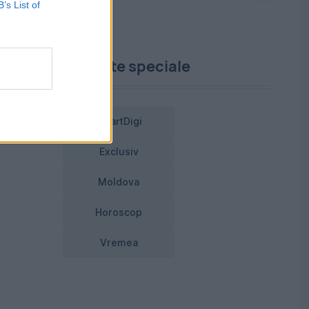
DR,
B’s List of
Proiecte speciale
s
i
SmartDigi
Exclusiv
Moldova
Horoscop
Vremea