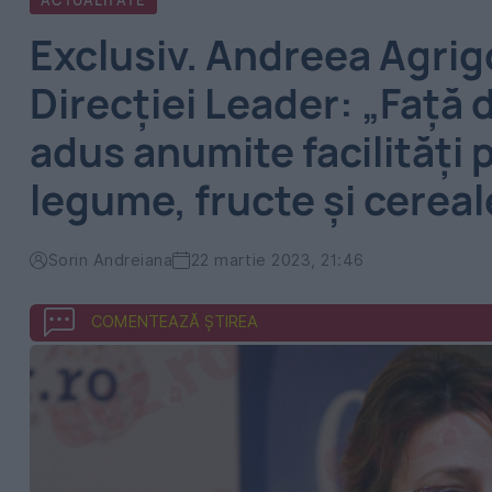
ACTUALITATE
Exclusiv. Andreea Agrigo
Direcției Leader: „Față 
adus anumite facilități
legume, fructe și cereal
Sorin Andreiana
22 martie 2023, 21:46
COMENTEAZĂ ȘTIREA