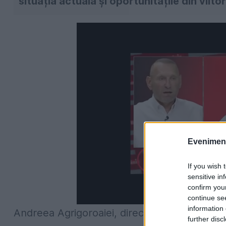
situația actuală și oportunitățile din viito
Evenimentu
If you wish 
sensitive in
confirm you
continue se
information 
Andreea Agrigoroaiei, director al Direcției Le
further disc