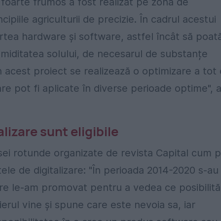
foarte frumos a fost realizat pe zona de
ipiile agriculturii de precizie. În cadrul acestui
partea hardware și software, astfel încât să poat
umiditatea solului, de necesarul de substanțe
rin acest proiect se realizează o optimizare a tot
e pot fi aplicate în diverse perioade optime", 
alizare sunt eligibile
esei rotunde organizate de revista Capital cum 
tele de digitalizare: "În perioada 2014-2020 s-au
care le-am promovat pentru a vedea ce posibilită
erul vine și spune care este nevoia sa, iar