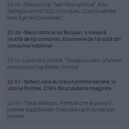
23:40
-
Discursul tip "fast-food spiritual" al lui
Sadhguru la UNTOLD, critici dure: „O spiritualitate
New Age fără Dumnezeu”
23:29
-
Becul stins al lui Bolojan, o măsură
inutilă de tip comunist. Economie de 1 la sută din
consumul național
23:12
-
Lovitură în justiție. "Groapa cu bani" a familiei
procurorului Gigi Ștefan, închisă
22:57
-
Șoferii care au trecut printre bariere, în
vizorul Poliției. CFR a făcut publice imaginile
22:46
-
Traian Băsescu, întrebat cine ar putea fi
premier după Bolojan: Cred că eu aș fi cel mai bun
premier