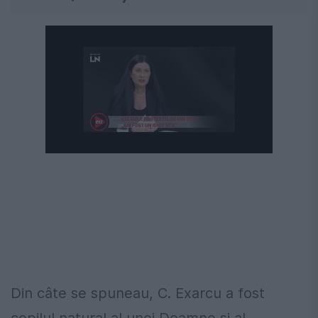
Din câte se spuneau, C. Exarcu a fost
copilul natural al unei Doamne și al