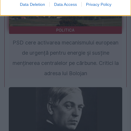
Data Deletion
Data Access
Privacy Policy
POLITICA
PSD cere activarea mecanismului european
de urgență pentru energie și susține
menținerea centralelor pe cărbune. Critici la
adresa lui Bolojan