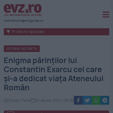
Știri
naționale
coordonare@evzgroup.ro
și
▼ Proiecte speciale
internaționale
|
ISTORIA SECRETA
România
Enigma părinților lui
-
Constantin Exarcu cel care
Evenimentul
și-a dedicat viața Ateneului
Zilei
Român
Catalin Pena
20 aprilie 2021, 09:26