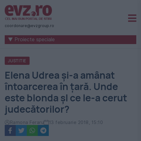
Știri
naționale
coordonare@evzgroup.ro
și
▼ Proiecte speciale
internaționale
|
JUSTITIE
România
Elena Udrea şi-a amânat
-
întoarcerea în ţară. Unde
Evenimentul
este blonda șI ce le-a cerut
Zilei
judecătorilor?
Ramona Feraru
13 februarie 2018, 15:10