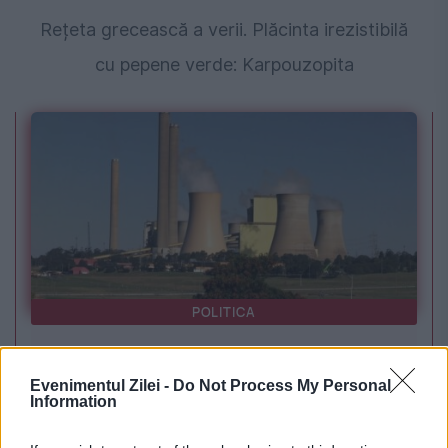
Rețeta grecească a verii. Plăcinta irezistibilă
cu pepene verde: Karpouzopita
POLITICA
PSD cere activarea mecanismului european
Evenimentul Zilei -
Do Not Process My Personal
de urgență pentru energie și susține
Information
menținerea centralelor pe cărbune. Critici la