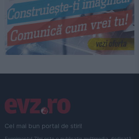
Linkuri utile
Cel mai bun portal de stiri!
Evenimentul Zilei este o publicație multimedia, dedicată