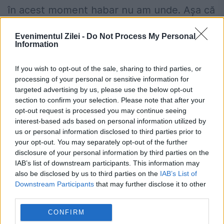
în acest moment habar nu am unde. Așa că
vă spun la revedere, nu adio! Ținem
Evenimentul Zilei -
Do Not Process My Personal
legătura pe pagina noastră de facebook,
Information
dacă vreți, puteți să descărcați aplicația
If you wish to opt-out of the sale, sharing to third parties, or
Stareanației, e gratuită.
processing of your personal or sensitive information for
targeted advertising by us, please use the below opt-out
section to confirm your selection. Please note that after your
opt-out request is processed you may continue seeing
interest-based ads based on personal information utilized by
us or personal information disclosed to third parties prior to
your opt-out. You may separately opt-out of the further
disclosure of your personal information by third parties on the
Locuiești la bloc? 10 reguli pe care mulți
IAB’s list of downstream participants. This information may
proprietari le înțeleg greșit și ajung să
also be disclosed by us to third parties on the
IAB’s List of
Downstream Participants
that may further disclose it to other
plătească mai mult.Ce spune legea
third parties.
Concediu 2026. Dreptul pe care mulți
CONFIRM