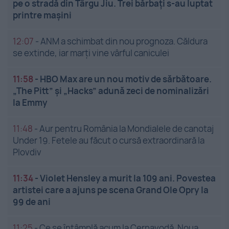
pe o stradă din Târgu Jiu. Trei bărbați s-au luptat
printre mașini
12:07
-
ANM a schimbat din nou prognoza. Căldura
se extinde, iar marți vine vârful caniculei
11:58
-
HBO Max are un nou motiv de sărbătoare.
„The Pitt” și „Hacks” adună zeci de nominalizări
la Emmy
11:48
-
Aur pentru România la Mondialele de canotaj
Under 19. Fetele au făcut o cursă extraordinară la
Plovdiv
11:34
-
Violet Hensley a murit la 109 ani. Povestea
artistei care a ajuns pe scena Grand Ole Opry la
99 de ani
11:25
-
Ce se întâmplă acum la Cernavodă. Noua