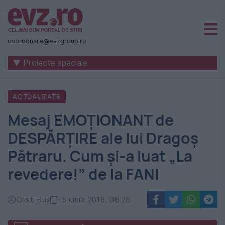
Știri
naționale
coordonare@evzgroup.ro
și
▼ Proiecte speciale
internaționale
|
ACTUALITATE
România
Mesaj EMOȚIONANT de
-
DESPĂRȚIRE ale lui Dragoș
Evenimentul
Pătraru. Cum și-a luat „La
Zilei
revedere!” de la FANI
Cristi Buș
15 iunie 2018, 08:28