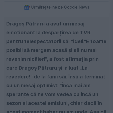
Urmărește-ne pe Google News
Dragoș Pătraru a avut un mesaj
emoționant la despărțirea de TVR
pentru telespectatorii săi fideli."E foarte
posibil să mergem acasă și să nu mai
revenim nicăieri", a fost afirmația prin
care Dragoș Pătraru și-a luat „La
revedere!” de la fanii săi. Însă a terminat
cu un mesaj optimist: "Încă mai am
speranțe că ne vom vedea cu încă un
sezon al acestei emisiuni, chiar dacă în
acest moment habar nu am unde. Așa că