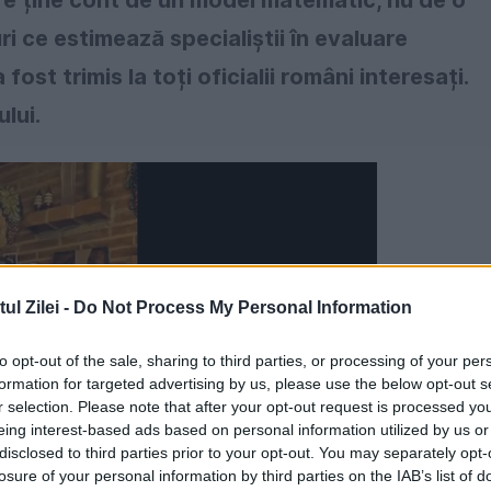
re ține cont de un model matematic, nu de o
uri ce estimează specialiștii în evaluare
t trimis la toți oficialii români interesați.
lui.
l Zilei -
Do Not Process My Personal Information
to opt-out of the sale, sharing to third parties, or processing of your per
formation for targeted advertising by us, please use the below opt-out s
r selection. Please note that after your opt-out request is processed y
eing interest-based ads based on personal information utilized by us or
disclosed to third parties prior to your opt-out. You may separately opt-
losure of your personal information by third parties on the IAB’s list of