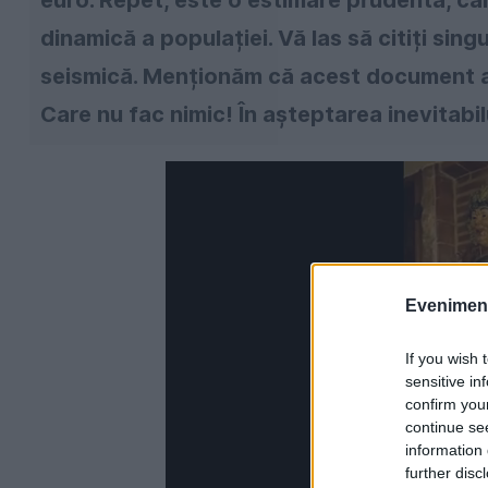
euro. Repet, este o estimare prudentă, ca
dinamică a populației. Vă las să citiți sing
seismică. Menționăm că acest document a fos
Care nu fac nimic! În așteptarea inevitabilu
Evenimentu
If you wish 
sensitive in
confirm you
continue se
information 
further disc