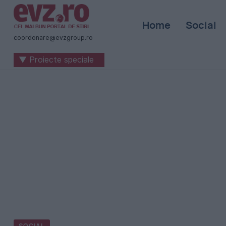
Știri
Home
Social
naționale
coordonare@evzgroup.ro
și
▼ Proiecte speciale
internaționale
|
România
-
Evenimentul
Zilei