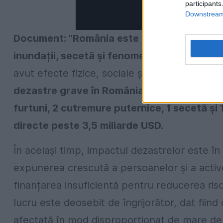
participants
Downstream 
Document: "România este predispusă la o se
inundații, secetă și fenomene meteorologi
avut efecte fizice, sociale și financiare semn
dezastre grave în România, inclusiv 44 de i
furtuni, 2 cutremure puternice, 1 secetă și
directe peste 3,5 miliarde USD.
În același timp, impactul dezastrelor este în 
expunerea crescută a persoanelor și a activ
finanțarea insuficientă pentru reducerea risc
lucru este deosebit de îngrijorător, dat fiin
afectată în mod disproporționat de mare de 