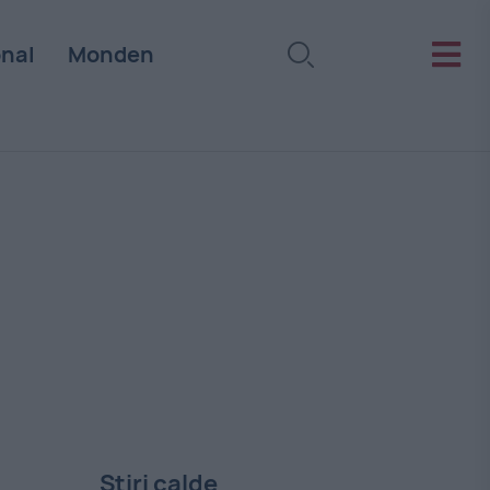
onal
Monden
Stiri calde