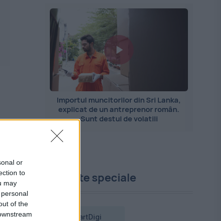
Importul muncitorilor din Sri Lanka,
explicat de un antreprenor român.
Sunt destul de volatili
sonal or
ection to
Proiecte speciale
ou may
 personal
out of the
 downstream
SmartDigi