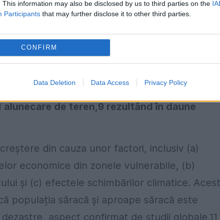
. This information may also be disclosed by us to third parties on the
IA
Participants
that may further disclose it to other third parties.
rie de dezastre naturale, în special cutremur
CONFIRM
ce extreme.
În ultimele decenii, dezastrele au
ificative.
Din 1990, s-au înregistrat 77 de
Data Deletion
Data Access
Privacy Policy
nundații, 15 situații de temperaturi extreme, 7
 1 alunecare de teren,9 rezultând în daune
creștere din cauza unor factori, inclusiv (a)
elor economice din zonele vulnerabile, (b)
ului și (c) efectele schimbărilor climatice. Aces
d că populația săracă și aproape săracă este
dezastre, aspect confirmat de studii globale,11