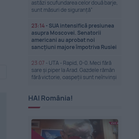
astăzi scufundarea celor două barje,
sunt măsuri de siguranţă”
23:14
-
SUA intensifică presiunea
asupra Moscovei. Senatorii
americani au aprobat noi
sancțiuni majore împotriva Rusiei
23:07
-
UTA - Rapid, 0-0. Meci fără
sare și piper la Arad. Gazdele rămân
fără victorie, oaspeții sunt neînvinși
HAI România!