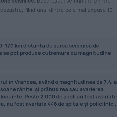
 zone seismice.
Bucureștiul se numără printre
dezastru, fiind unul dintre cele mai expuse 10
00–170 km distanță de sursa seismică de
e se pot produce cutremure cu magnitudine
rul în Vrancea, având o magnitudinea de 7,4, a
rsoane rănite, și prăbușirea sau avarierea
ocuințe. Peste 2.000 de școli au fost avariate
 au fost avariate 448 de spitale și policlinici,