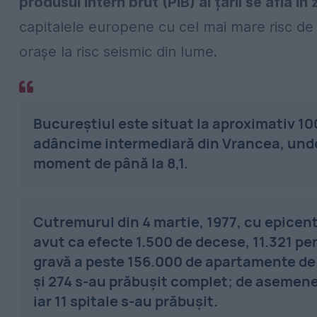
produsul intern brut (PIB) al țării se află în
capitalele europene cu cel mai mare risc de 
orașe la risc seismic din lume.
Bucureștiul este situat la aproximativ 1
adâncime intermediară din Vrancea, und
moment de până la 8,1.
Cutremurul din 4 martie, 1977, cu epicent
avut ca efecte 1.500 de decese, 11.321 pe
gravă a peste 156.000 de apartamente de l
și 274 s-au prăbușit complet; de asemenea,
iar 11 spitale s-au prăbușit.