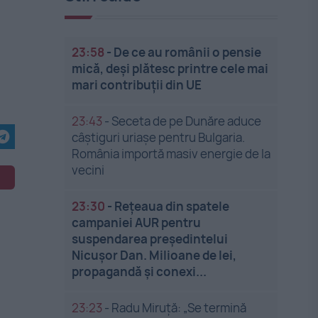
23:58
-
De ce au românii o pensie
mică, deși plătesc printre cele mai
mari contribuții din UE
23:43
-
Seceta de pe Dunăre aduce
câștiguri uriașe pentru Bulgaria.
România importă masiv energie de la
vecini
23:30
-
Rețeaua din spatele
campaniei AUR pentru
suspendarea președintelui
Nicușor Dan. Milioane de lei,
propagandă și conexi...
23:23
-
Radu Miruță: „Se termină