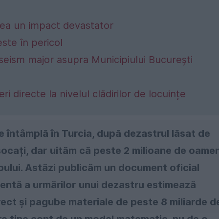
vea un impact devastator
este în pericol
 seism major asupra Municipiului București
i directe la nivelul clădirilor de locuințe
e întâmplă în Turcia, după dezastrul lăsat de
 șocați, dar uităm că peste 2 milioane de oamen
pului. Astăzi publicăm un document oficial
entă a urmărilor unui dezastru estimează
ect și pagube materiale de peste 8 miliarde d