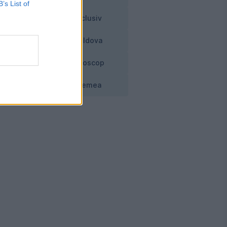
B’s List of
Exclusiv
e,
Moldova
Horoscop
Vremea
t