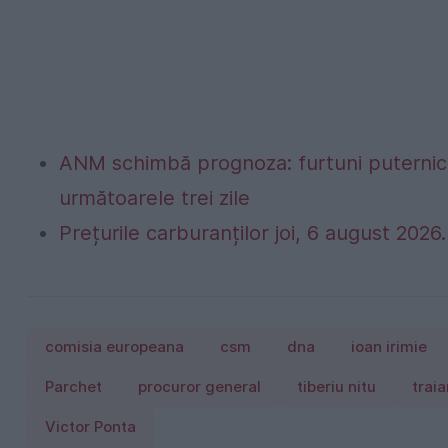
ANM schimbă prognoza: furtuni puternice
următoarele trei zile
Prețurile carburanților joi, 6 august 2026. 
comisia europeana
csm
dna
ioan irimie
Parchet
procuror general
tiberiu nitu
trai
Victor Ponta