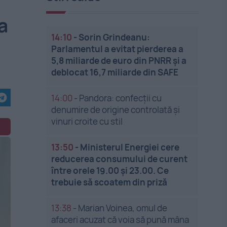
a
14:10
-
Sorin Grindeanu:
Parlamentul a evitat pierderea a
5,8 miliarde de euro din PNRR și a
deblocat 16,7 miliarde din SAFE
14:00
-
Pandora: confecții cu
denumire de origine controlată și
vinuri croite cu stil
13:50
-
Ministerul Energiei cere
reducerea consumului de curent
între orele 19.00 și 23.00. Ce
trebuie să scoatem din priză
13:38
-
Marian Voinea, omul de
afaceri acuzat că voia să pună mâna