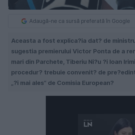
Adaugă-ne ca sursă preferată în Google
Aceasta a fost explica?ia dat? de ministr
sugestia premierului Victor Ponta de a ren
mari din Parchete, Tiberiu Ni?u ?i Ioan Iri
procedur? trebuie convenit? de pre?edint
„?i mai ales” de Comisia European?