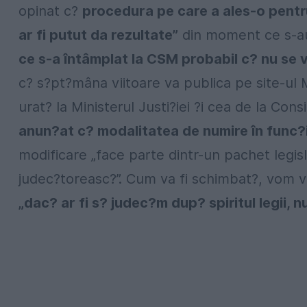
opinat c?
procedura pe care a ales-o pentru
ar fi putut da rezultate”
din moment ce s-au 
ce s-a întâmplat la CSM probabil c? nu se vo
c? s?pt?mâna viitoare va publica pe site-ul
urat? la Ministerul Justi?iei ?i cea de la Consi
anun?at c? modalitatea de numire în func?i
modificare „face parte dintr-un pachet legis
judec?toreasc?”. Cum va fi schimbat?, vom ved
„dac? ar fi s? judec?m dup? spiritul legii, 