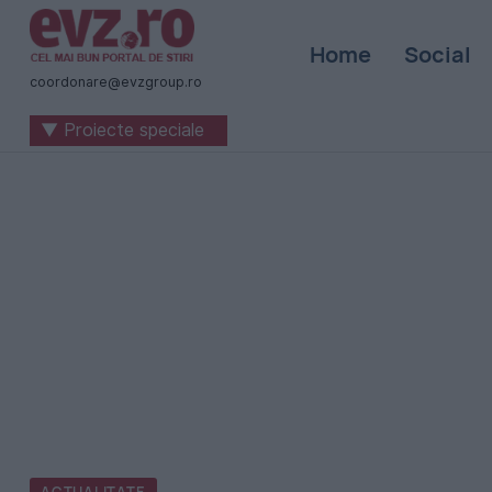
Știri
Home
Social
naționale
coordonare@evzgroup.ro
și
▼ Proiecte speciale
internaționale
|
România
-
Evenimentul
Zilei