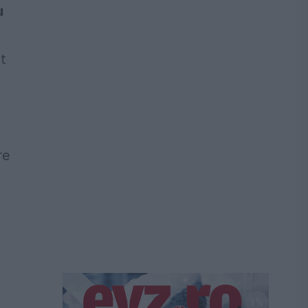
u
at
re