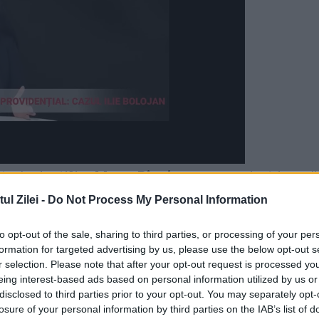
e la Justi?ie,
Mona Pivniceru
a precizat jurnali
entru func?iile de procuror general al
l Zilei -
Do Not Process My Personal Information
c?iei Na?ionale Anticorup?ie, Tiberiu Ni?u ?i,
to opt-out of the sale, sharing to third parties, or processing of your per
stei luni voi trimite la pre?edin?ie cele dou?
formation for targeted advertising by us, please use the below opt-out s
r selection. Please note that after your opt-out request is processed y
i!
”, a spus Pivniceru. Ministrul Justi?iei a ?i
eing interest-based ads based on personal information utilized by us or
disclosed to third parties prior to your opt-out. You may separately opt-
rocurori nominaliza?i pentru cele dou? func?ii a
losure of your personal information by third parties on the IAB’s list of