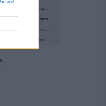
at
B’s List of
Exclusiv
it
Moldova
te
Horoscop
Vremea
,
ca
 -