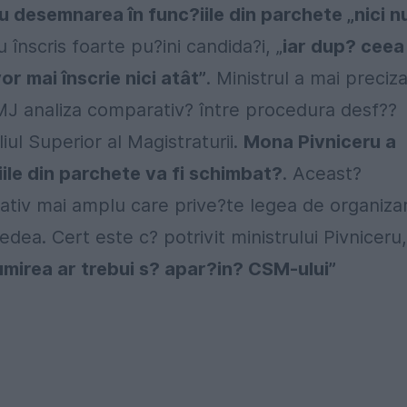
 desemnarea în func?iile din parchete „nici n
înscris foarte pu?ini candida?i, „
iar dup? ceea
r mai înscrie nici atât”
. Ministrul a mai preciz
 MJ analiza comparativ? între procedura desf??
liul Superior al Magistraturii.
Mona Pivniceru a
ile din parchete va fi schimbat?
. Aceast?
lativ mai amplu care prive?te legea de organiza
ea. Cert este c? potrivit ministrului Pivniceru,
numirea ar trebui s? apar?in? CSM-ului”