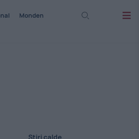
onal
Monden
Stiri calde