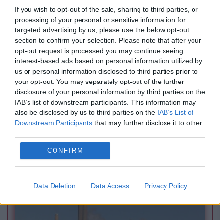
If you wish to opt-out of the sale, sharing to third parties, or
processing of your personal or sensitive information for
targeted advertising by us, please use the below opt-out
section to confirm your selection. Please note that after your
opt-out request is processed you may continue seeing
interest-based ads based on personal information utilized by
us or personal information disclosed to third parties prior to
your opt-out. You may separately opt-out of the further
disclosure of your personal information by third parties on the
IAB’s list of downstream participants. This information may
SPORT
also be disclosed by us to third parties on the
IAB’s List of
Downstream Participants
that may further disclose it to other
Gigi Becali, detalii neștiute despre relația cu
third parties.
Mihai Stoica: El are grijă de banii mei. De ce nu
CONFIRM
mai face FCSB achiziții scumpe
Data Deletion
Data Access
Privacy Policy