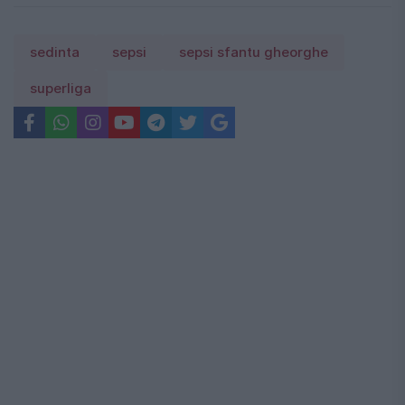
sedinta
sepsi
sepsi sfantu gheorghe
superliga