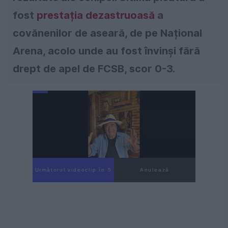
fost
prestația dezastruoasă
a
covănenilor de aseară, de pe Național
Arena, acolo unde au fost învinși fără
drept de apel de FCSB, scor 0-3.
Următorul videoclip în 4
Anulează