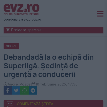
Știri
naționale
coordonare@evzgroup.ro
și
▼ Proiecte speciale
internaționale
|
SPORT
România
Debandadă la o echipă din
-
Superligă. Ședință de
Evenimentul
urgență a conducerii
Zilei
Andrei Pospai
10 februarie 2025, 17:50
COMENTEAZĂ ȘTIREA