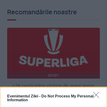
Recomandările noastre
SPORT
UTA caută prima victorie din acest sezon,
contra Rapidului. Formațiile probabile și
Evenimentul Zilei -
Do Not Process My Personal
Information
detaliile confruntării