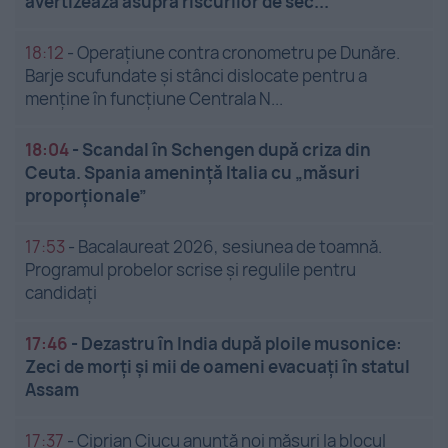
avertizează asupra riscurilor de sec...
18:12
-
Operațiune contra cronometru pe Dunăre.
Barje scufundate și stânci dislocate pentru a
menține în funcțiune Centrala N...
18:04
-
Scandal în Schengen după criza din
Ceuta. Spania amenință Italia cu „măsuri
proporționale”
17:53
-
Bacalaureat 2026, sesiunea de toamnă.
Programul probelor scrise și regulile pentru
candidați
17:46
-
Dezastru în India după ploile musonice:
Zeci de morți și mii de oameni evacuați în statul
Assam
17:37
-
Ciprian Ciucu anunță noi măsuri la blocul