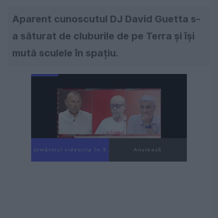
Aparent cunoscutul DJ David Guetta s-
a săturat de cluburile de pe Terra și își
mută sculele în spațiu.
Următorul videoclip în 4
Anulează