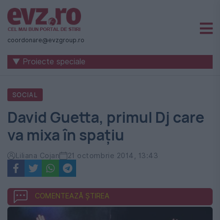
Știri
naționale
coordonare@evzgroup.ro
și
▼ Proiecte speciale
internaționale
|
SOCIAL
România
David Guetta, primul Dj care
-
va mixa în spațiu
Evenimentul
Zilei
Liliana Cojan
21 octombrie 2014, 13:43
COMENTEAZĂ ȘTIREA