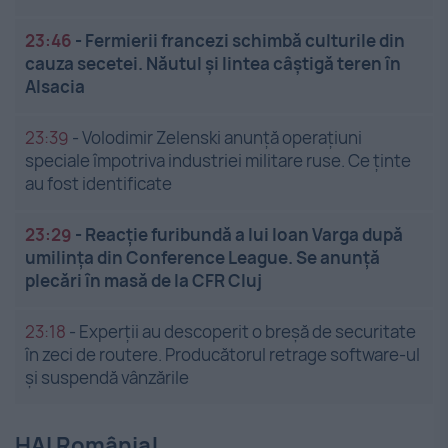
23:46
-
Fermierii francezi schimbă culturile din
cauza secetei. Năutul și lintea câștigă teren în
Alsacia
23:39
-
Volodimir Zelenski anunță operațiuni
speciale împotriva industriei militare ruse. Ce ținte
au fost identificate
23:29
-
Reacție furibundă a lui Ioan Varga după
umilința din Conference League. Se anunță
plecări în masă de la CFR Cluj
23:18
-
Experții au descoperit o breșă de securitate
în zeci de routere. Producătorul retrage software-ul
și suspendă vânzările
HAI România!