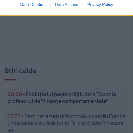
Data Deletion
Data Access
Privacy Policy
Stiri calde
00:20
-
Evoluția lui pește prăjit: de la Topor la
profesorul de ”finanțe comportamentale”
23:55
-
Destinația turistică mortală: locul din Europa
unde peste o sută de turiști își pierd viața în fiecare
an