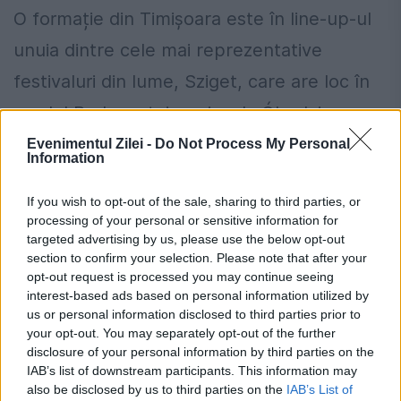
O formație din Timișoara este în line-up-ul
unuia dintre cele mai reprezentative
festivaluri din lume, Sziget, care are loc în
nordul Budapestei, pe insula Óbudai.
Cuvantul sziget înseamnă chiar “insulă”...
Evenimentul Zilei -
Do Not Process My Personal
Information
If you wish to opt-out of the sale, sharing to third parties, or
processing of your personal or sensitive information for
targeted advertising by us, please use the below opt-out
section to confirm your selection. Please note that after your
opt-out request is processed you may continue seeing
interest-based ads based on personal information utilized by
us or personal information disclosed to third parties prior to
your opt-out. You may separately opt-out of the further
disclosure of your personal information by third parties on the
IAB’s list of downstream participants. This information may
also be disclosed by us to third parties on the
IAB’s List of