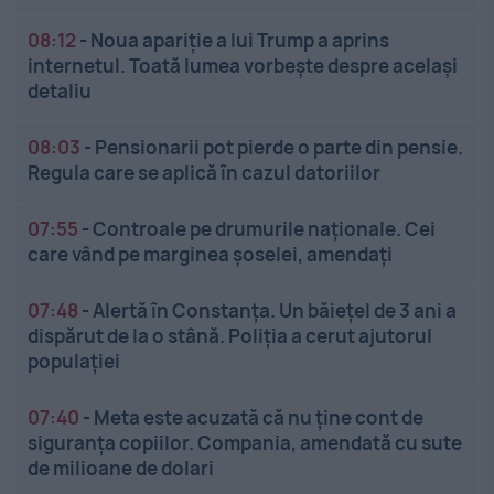
08:12
-
Noua apariție a lui Trump a aprins
internetul. Toată lumea vorbește despre același
detaliu
08:03
-
Pensionarii pot pierde o parte din pensie.
Regula care se aplică în cazul datoriilor
07:55
-
Controale pe drumurile naționale. Cei
care vând pe marginea șoselei, amendați
07:48
-
Alertă în Constanța. Un băiețel de 3 ani a
dispărut de la o stână. Poliția a cerut ajutorul
populației
07:40
-
Meta este acuzată că nu ține cont de
siguranța copiilor. Compania, amendată cu sute
de milioane de dolari