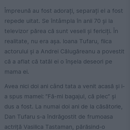
Împreună au fost adorați, separați el a fost
repede uitat. Se întâmpla în anii 70 și la
televizor părea că sunt veseli și fericiți. În
realitate, nu era așa. Ioana Tufaru, fiica
actorului și a Andrei Călugăreanu a povestit
că a aflat că tatăl ei o înșela deseori pe
mama ei.
Avea nici doi ani când tata a venit acasă și i-
a spus mamei: ”Fă-mi bagajul, că plec” și
dus a fost. La numai doi ani de la căsătorie,
Dan Tufaru s-a îndrăgostit de frumoasa
actriță Vasilica Tastaman, părăsind-o