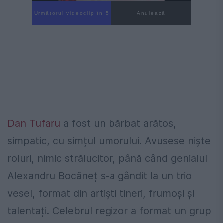
Următorul videoclip în 4
Anulează
Dan Tufaru
a fost un bărbat arătos,
simpatic, cu simțul umorului. Avusese niște
roluri, nimic strălucitor, până când genialul
Alexandru Bocăneț s-a gândit la un trio
vesel, format din artiști tineri, frumoși și
talentați. Celebrul regizor a format un grup