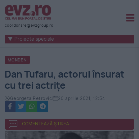
Știri
naționale
coordonare@evzgroup.ro
și
▼ Proiecte speciale
internaționale
|
MONDEN
România
Dan Tufaru, actorul însurat
-
cu trei actrițe
Evenimentul
Zilei
Georgeta Petrovici
20 aprilie 2021, 12:54
COMENTEAZĂ ȘTIREA