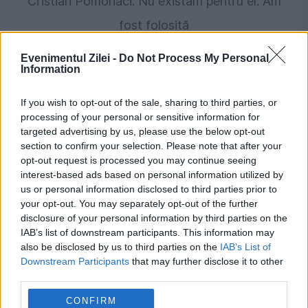
Cristian Pomohaci: Nu existam pentru el. Am
fost folosită
Evenimentul Zilei -
Do Not Process My Personal
Information
If you wish to opt-out of the sale, sharing to third parties, or
processing of your personal or sensitive information for
targeted advertising by us, please use the below opt-out
section to confirm your selection. Please note that after your
opt-out request is processed you may continue seeing
interest-based ads based on personal information utilized by
us or personal information disclosed to third parties prior to
POLITICA
your opt-out. You may separately opt-out of the further
disclosure of your personal information by third parties on the
PSD cere activarea mecanismului european
IAB’s list of downstream participants. This information may
also be disclosed by us to third parties on the
IAB’s List of
de urgență pentru energie și susține
Downstream Participants
that may further disclose it to other
menținerea centralelor pe cărbune. Critici la
third parties.
adresa lui Bolojan
CONFIRM