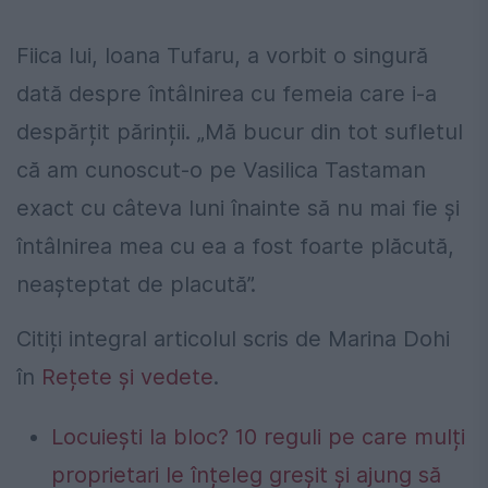
Fiica lui, Ioana Tufaru, a vorbit o singură
dată despre întâlnirea cu femeia care i-a
despărțit părinții. „Mă bucur din tot sufletul
că am cunoscut-o pe Vasilica Tastaman
exact cu câteva luni înainte să nu mai fie şi
întâlnirea mea cu ea a fost foarte plăcută,
neaşteptat de placută”.
Citiți integral articolul scris de Marina Dohi
în
Rețete și vedete
.
Locuiești la bloc? 10 reguli pe care mulți
proprietari le înțeleg greșit și ajung să