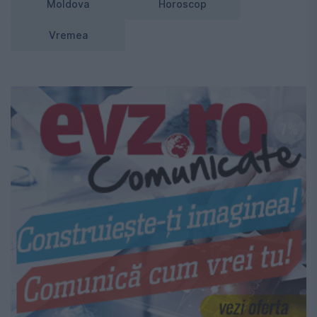
Moldova
Horoscop
Vremea