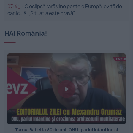
07:49
-
O eclipsă rară vine peste o Europă lovită de
caniculă. „Situația este gravă”
HAI România!
Turnul Babel la 80 de ani: ONU, pariul Infantino și