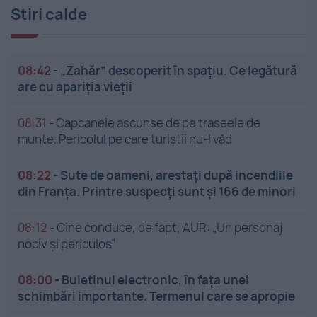
Stiri calde
08:42
-
„Zahăr” descoperit în spațiu. Ce legătură
are cu apariția vieții
08:31
-
Capcanele ascunse de pe traseele de
munte. Pericolul pe care turiștii nu-l văd
08:22
-
Sute de oameni, arestați după incendiile
din Franța. Printre suspecți sunt și 166 de minori
08:12
-
Cine conduce, de fapt, AUR: „Un personaj
nociv și periculos”
08:00
-
Buletinul electronic, în fața unei
schimbări importante. Termenul care se apropie