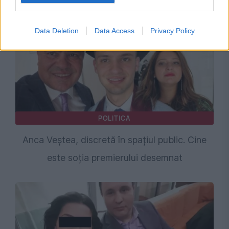
Data Deletion
Data Access
Privacy Policy
POLITICA
Anca Veștea, discretă în spațiul public. Cine
este soția premierului desemnat