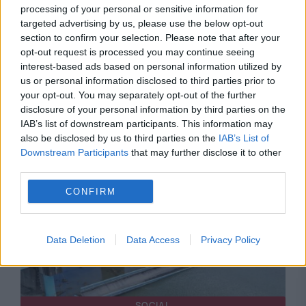
processing of your personal or sensitive information for
targeted advertising by us, please use the below opt-out
section to confirm your selection. Please note that after your
opt-out request is processed you may continue seeing
interest-based ads based on personal information utilized by
us or personal information disclosed to third parties prior to
INTERNATIONAL
your opt-out. You may separately opt-out of the further
disclosure of your personal information by third parties on the
Cutremur resimțit violent în Napoli. Pana de
IAB’s list of downstream participants. This information may
curent a afectat mai multe cartiere
also be disclosed by us to third parties on the
IAB’s List of
Downstream Participants
that may further disclose it to other
third parties.
CONFIRM
Data Deletion
Data Access
Privacy Policy
SOCIAL