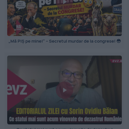
„Mă PIȘ pe mine!” – Secretul murdar de la congrese! 😳