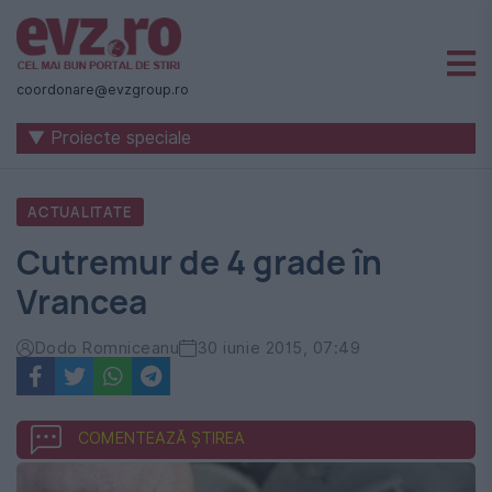
Știri
naționale
coordonare@evzgroup.ro
și
▼ Proiecte speciale
internaționale
|
ACTUALITATE
România
Cutremur de 4 grade în
-
Vrancea
Evenimentul
Zilei
Dodo Romniceanu
30 iunie 2015, 07:49
COMENTEAZĂ ȘTIREA