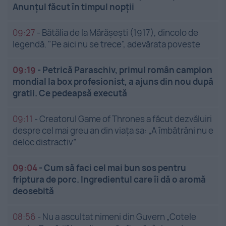
Anunțul făcut în timpul nopții
09:27
-
Bătălia de la Mărășești (1917), dincolo de
legendă. "Pe aici nu se trece", adevărata poveste
09:19
-
Petrică Paraschiv, primul român campion
mondial la box profesionist, a ajuns din nou după
gratii. Ce pedeapsă execută
09:11
-
Creatorul Game of Thrones a făcut dezvăluiri
despre cel mai greu an din viața sa: „A îmbătrâni nu e
deloc distractiv”
09:04
-
Cum să faci cel mai bun sos pentru
friptura de porc. Ingredientul care îi dă o aromă
deosebită
08:56
-
Nu a ascultat nimeni din Guvern „Cotele