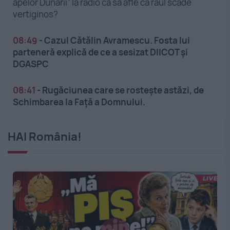
apelor Dunării” la radio ca să afle că râul scade
vertiginos?
08:49
-
Cazul Cătălin Avramescu. Fosta lui
parteneră explică de ce a sesizat DIICOT și
DGASPC
08:41
-
Rugăciunea care se rostește astăzi, de
Schimbarea la Față a Domnului.
HAI România!