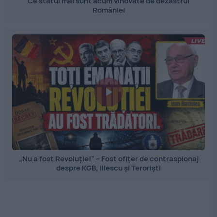
Ce statui mai sunt acum vinovate de dezastrul
României
„Nu a fost Revoluție!” – Fost ofițer de contraspionaj
despre KGB, Iliescu și Teroriști