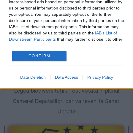
interest-based ads based on personal information utilized by
cauza Ghiseul.ro
us or personal information disclosed to third parties prior to
your opt-out. You may separately opt-out of the further
disclosure of your personal information by third parties on the
IAB’s list of downstream participants. This information may
also be disclosed by us to third parties on the
IAB’s List of
Downstream Participants
that may further disclose it to other
third parties.
CONFIRM
Data Deletion
Data Access
Privacy Policy
POLITICA
Legea biodiversității a fost votată în plenul
Camerei Deputaților, dar va reveni la Senat.
Update