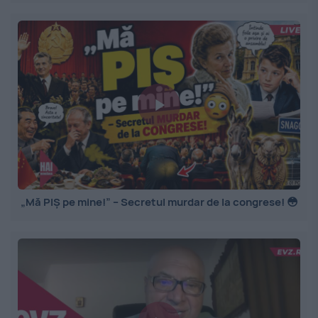
„Mă PIȘ pe mine!” – Secretul murdar de la congrese! 😳