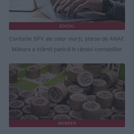
SOCIAL
Conturile SPV ale celor morți, șterse de ANAF.
Măsura a stârnit panică în rândul contabililor
MONDEN