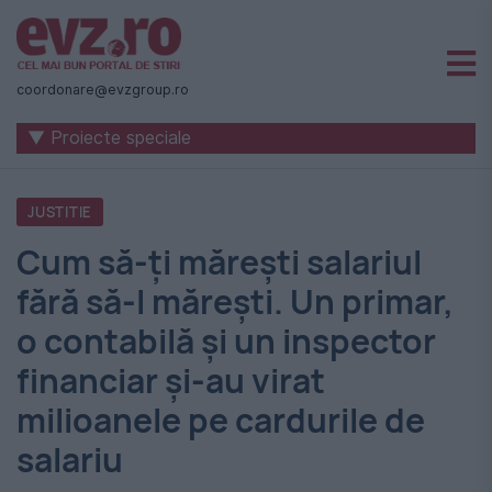
Știri
naționale
coordonare@evzgroup.ro
și
▼ Proiecte speciale
internaționale
|
JUSTITIE
România
Cum să-ți mărești salariul
-
fără să-l mărești. Un primar,
Evenimentul
o contabilă și un inspector
Zilei
financiar și-au virat
milioanele pe cardurile de
salariu