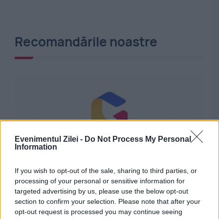
Recomandările noastre
Evenimentul Zilei -
Do Not Process My Personal
Information
If you wish to opt-out of the sale, sharing to third parties, or
POLITICA
processing of your personal or sensitive information for
targeted advertising by us, please use the below opt-out
Ultimatum de la Guvern pentru primari. Sute
section to confirm your selection. Please note that after your
de localități riscă să rămână fără bani din
opt-out request is processed you may continue seeing