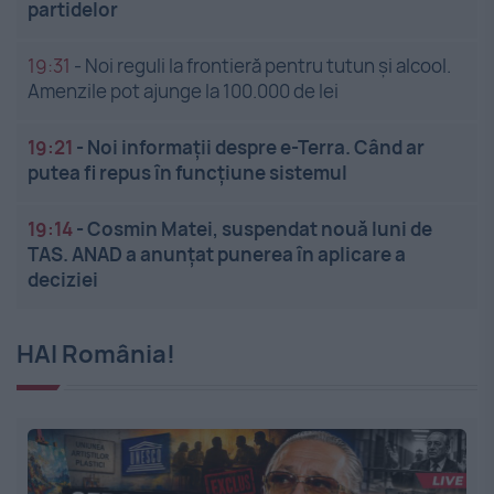
partidelor
19:31
-
Noi reguli la frontieră pentru tutun și alcool.
Amenzile pot ajunge la 100.000 de lei
19:21
-
Noi informații despre e-Terra. Când ar
putea fi repus în funcțiune sistemul
19:14
-
Cosmin Matei, suspendat nouă luni de
TAS. ANAD a anunțat punerea în aplicare a
deciziei
HAI România!