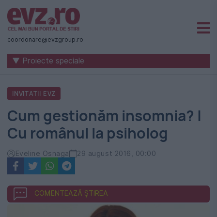
Știri
naționale
coordonare@evzgroup.ro
și
▼ Proiecte speciale
internaționale
|
INVITATII EVZ
România
Cum gestionăm insomnia? |
-
Cu românul la psiholog
Evenimentul
Zilei
Eveline Osnaga
29 august 2016, 00:00
COMENTEAZĂ ȘTIREA