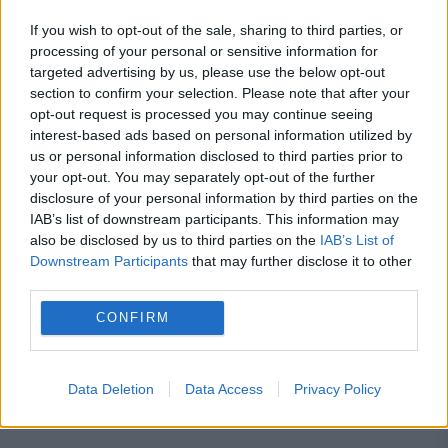
semnalele privind un acord în
If you wish to opt-out of the sale, sharing to third parties, or
Strâmtoarea Hormuz. Investitorii
processing of your personal or sensitive information for
urmăresc negocierile dintre Iran, statele
targeted advertising by us, please use the below opt-out
section to confirm your selection. Please note that after your
din Golf și SUA
opt-out request is processed you may continue seeing
interest-based ads based on personal information utilized by
us or personal information disclosed to third parties prior to
your opt-out. You may separately opt-out of the further
disclosure of your personal information by third parties on the
IAB’s list of downstream participants. This information may
alcool
cafeina
ceas
dormitor
also be disclosed by us to third parties on the
IAB’s List of
Downstream Participants
that may further disclose it to other
nicotina
pat
program
psiholog
third parties.
somn
tutun
CONFIRM
Data Deletion
Data Access
Privacy Policy