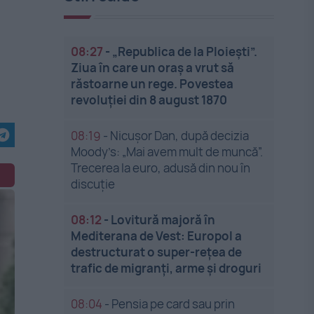
08:27
-
„Republica de la Ploiești”.
Ziua în care un oraș a vrut să
răstoarne un rege. Povestea
revoluției din 8 august 1870
08:19
-
Nicușor Dan, după decizia
Moody’s: „Mai avem mult de muncă”.
Trecerea la euro, adusă din nou în
discuție
08:12
-
Lovitură majoră în
Mediterana de Vest: Europol a
destructurat o super-rețea de
trafic de migranți, arme și droguri
08:04
-
Pensia pe card sau prin