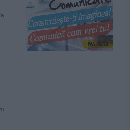
Ea
ru