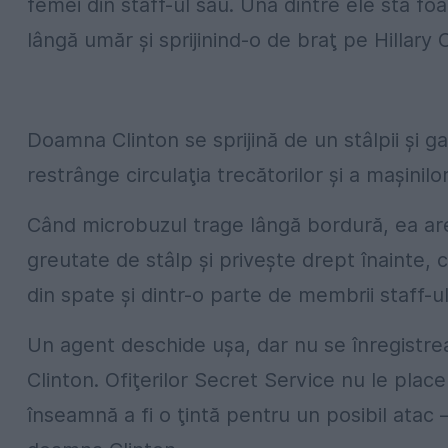
femei din staff-ul său. Una dintre ele stă fo
lângă umăr şi sprijinind-o de braţ pe Hillary C
Doamna Clinton se sprijină de un stâlpii şi g
restrânge circulaţia trecătorilor şi a maşinilo
Când microbuzul trage lângă bordură, ea are n
greutate de stâlp şi priveşte drept înainte, cu
din spate şi dintr-o parte de membrii staff-ul
Un agent deschide uşa, dar nu se înregistreaz
Clinton. Ofiţerilor Secret Service nu le place
înseamnă a fi o ţintă pentru un posibil atac