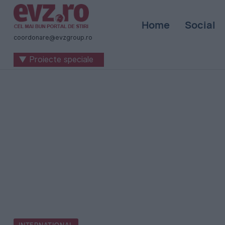
Știri
Home
Social
naționale
coordonare@evzgroup.ro
și
▼ Proiecte speciale
internaționale
|
România
-
Evenimentul
Zilei