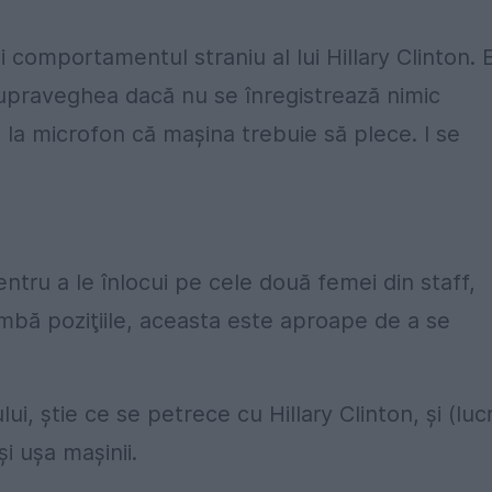
i comportamentul straniu al lui Hillary Clinton. 
supraveghea dacă nu se înregistrează nimic
la microfon că maşina trebuie să plece. I se
tru a le înlocui pe cele două femei din staff,
imbă poziţiile, aceasta este aproape de a se
ui, ştie ce se petrece cu Hillary Clinton, şi (luc
i uşa maşinii.