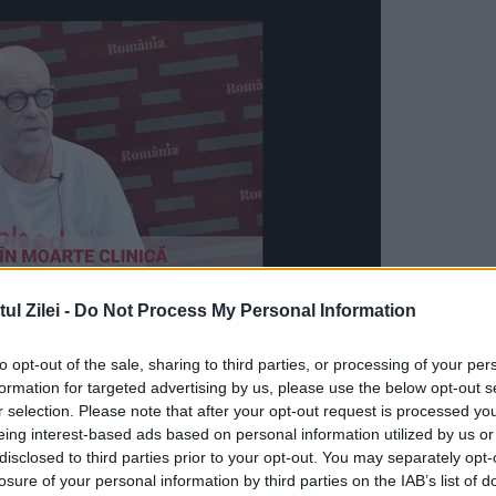
l Zilei -
Do Not Process My Personal Information
to opt-out of the sale, sharing to third parties, or processing of your per
n, pe preşedintele Bill Clinton şi întreaga lor
formation for targeted advertising by us, please use the below opt-out s
ice, între 1991 şi 2003.
r selection. Please note that after your opt-out request is processed y
eing interest-based ads based on personal information utilized by us or
disclosed to third parties prior to your opt-out. You may separately opt-
ini cu „leşinul” lui Hillary Clinton. Prin prisma
losure of your personal information by third parties on the IAB’s list of