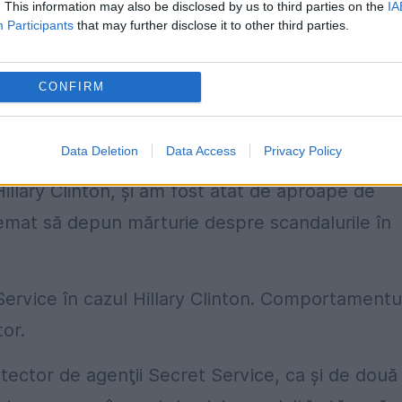
edea cu ochiul liber ceea ce alţii nu pot: Hillary
. This information may also be disclosed by us to third parties on the
IA
Participants
that may further disclose it to other third parties.
ul lui Clinton – n.r.) sunt scuze foarte suspect
CONFIRM
Data Deletion
Data Access
Privacy Policy
i i-am protejat pe Clintoni ani de zile. Era de
illary Clinton, şi am fost atât de aproape de
mat să depun mărturie despre scandalurile în
 Service în cazul Hillary Clinton. Comportamentu
tor.
otector de agenţii Secret Service, ca şi de două