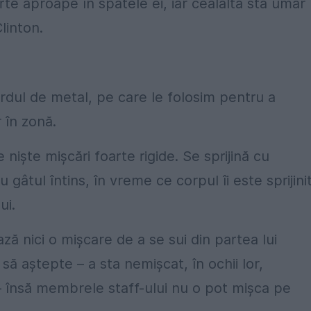
arte aproape în spatele ei, iar cealaltă stă umăr
linton.
ardul de metal, pe care le folosim pentru a
r în zonă.
işte mişcări foarte rigide. Se sprijină cu
 gâtul întins, în vreme ce corpul îi este sprijini
ui.
ă nici o mişcare de a se sui din partea lui
 să aştepte – a sta nemişcat, în ochii lor,
 – însă membrele staff-ului nu o pot mişca pe