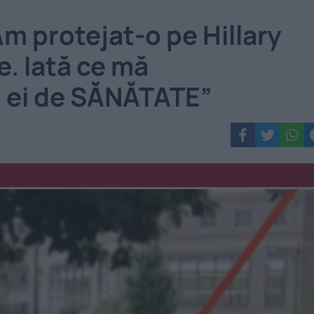
m protejat-o pe Hillary
e. Iată ce mă
 ei de SĂNĂTATE”