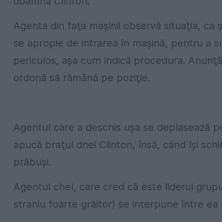
doamna Clinton.
Agenta din faţa maşinii observă situaţia, ca ş
se apropie de intrarea în maşină, pentru a 
periculos, aşa cum indică procedura. Anunţă 
ordonă să rămână pe poziţie.
Agentul care a deschis uşa se deplasează pen
apucă braţul dnei Clinton, însă, când îşi sch
prăbuşi.
Agentul chel, care cred că este liderul grupul
straniu foarte grăitor) se interpune între ea ş