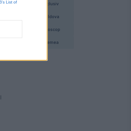
B’s List of
Exclusiv
Moldova
e
Horoscop
Vremea
l