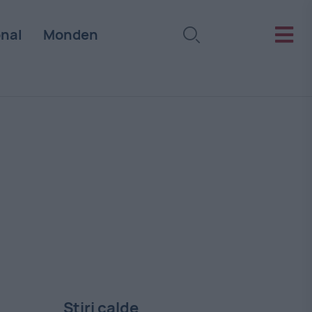
onal
Monden
Stiri calde