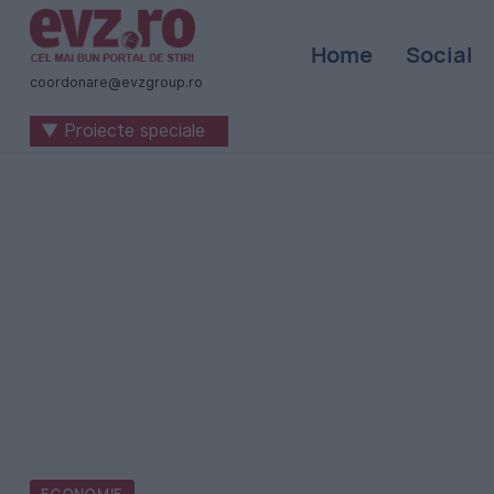
Știri
Home
Social
naționale
coordonare@evzgroup.ro
și
▼ Proiecte speciale
internaționale
|
România
-
Evenimentul
Zilei