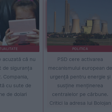
TUALITATE
POLITICA
 acuzată că nu
PSD cere activarea
t de siguranța
mecanismului european d
or. Compania,
urgență pentru energie și
ă cu sute de
susține menținerea
ne de dolari
centralelor pe cărbune.
Critici la adresa lui Bolojan