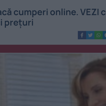
acă cumperi online. VEZI 
i prețuri