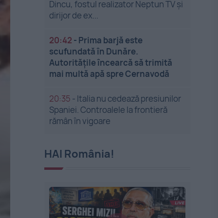
Dincu, fostul realizator Neptun TV și
dirijor de ex...
20:42
-
Prima barjă este
scufundată în Dunăre.
Autoritățile încearcă să trimită
mai multă apă spre Cernavodă
20:35
-
Italia nu cedează presiunilor
Spaniei. Controalele la frontieră
rămân în vigoare
HAI România!