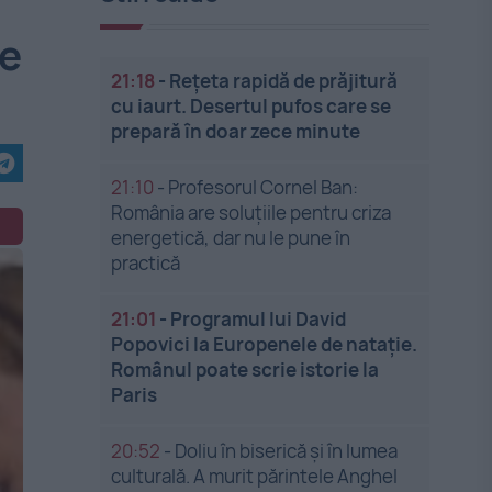
ce
21:18
-
Rețeta rapidă de prăjitură
cu iaurt. Desertul pufos care se
prepară în doar zece minute
21:10
-
Profesorul Cornel Ban:
România are soluțiile pentru criza
energetică, dar nu le pune în
practică
21:01
-
Programul lui David
Popovici la Europenele de natație.
Românul poate scrie istorie la
Paris
20:52
-
Doliu în biserică și în lumea
culturală. A murit părintele Anghel