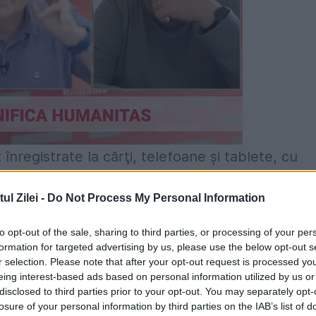
 înregistrate la cărţi, telefoane şi tablete, cu
 perioada campaniilor promoţionale, faţă de
l Zilei -
Do Not Process My Personal Information
Agerpres.
to opt-out of the sale, sharing to third parties, or processing of your per
or cu microunde a impus această categorie
formation for targeted advertising by us, please use the below opt-out s
r selection. Please note that after your opt-out request is processed y
ători.
eing interest-based ads based on personal information utilized by us or
disclosed to third parties prior to your opt-out. You may separately opt-
e oferă o gamă variată de modele dar şi preţuri 
losure of your personal information by third parties on the IAB’s list of