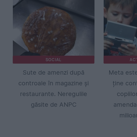
SOCIAL
AC
Sute de amenzi după
Meta este
controale în magazine și
ține con
restaurante. Neregulile
copiil
găsite de ANPC
amendat
milioa