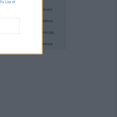
B’s List of
Exclusiv
Moldova
Horoscop
e.
e
Vremea