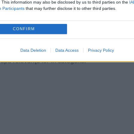
. This information may also be disclosed by us to third parties on the
IA
fline de specialitate, arată studiul realizat de
Participants
that may further disclose it to other third parties.
facilităţile de livrare, reprezintă o economie
CONFIRM
rie a luat în calcul 15 categorii şi 150 de produs
âte 10 produse alese aleator din 27 de magazin
Data Deletion
Data Access
Privacy Policy
după relevanţa lor în categorie.