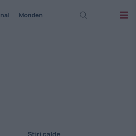
onal
Monden
Stiri calde