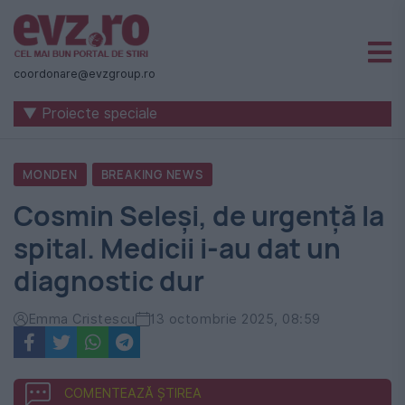
Știri
naționale
coordonare@evzgroup.ro
și
▼ Proiecte speciale
internaționale
|
MONDEN
BREAKING NEWS
România
Cosmin Seleși, de urgență la
-
spital. Medicii i-au dat un
Evenimentul
diagnostic dur
Zilei
Emma Cristescu
13 octombrie 2025, 08:59
COMENTEAZĂ ȘTIREA