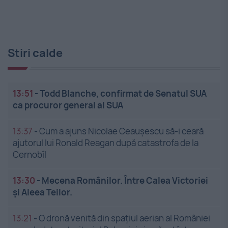
Stiri calde
13:51
-
Todd Blanche, confirmat de Senatul SUA
ca procuror general al SUA
13:37
-
Cum a ajuns Nicolae Ceaușescu să-i ceară
ajutorul lui Ronald Reagan după catastrofa de la
Cernobîl
13:30
-
Mecena Românilor. Între Calea Victoriei
și Aleea Teilor.
13:21
-
O dronă venită din spațiul aerian al României