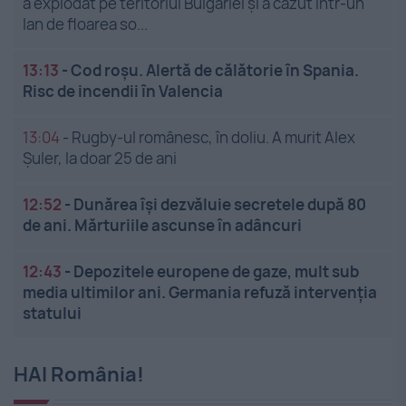
a explodat pe teritoriul Bulgariei și a căzut într-un
lan de floarea so...
13:13
-
Cod roșu. Alertă de călătorie în Spania.
Risc de incendii în Valencia
13:04
-
Rugby-ul românesc, în doliu. A murit Alex
Șuler, la doar 25 de ani
12:52
-
Dunărea își dezvăluie secretele după 80
de ani. Mărturiile ascunse în adâncuri
12:43
-
Depozitele europene de gaze, mult sub
media ultimilor ani. Germania refuză intervenția
statului
HAI România!