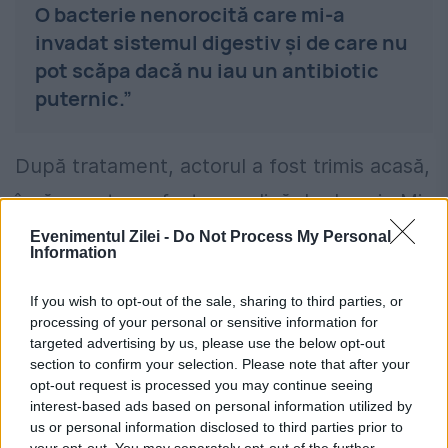
O bacterie nenorocită care mi-a
invadat sistemul digestiv și de care nu
pot scăpa dacă nu iau un antibiotic
puternic.”
După tratament, actorul a fost trimis acasă,
însă noaptea a fost una plină de dureri. „Mi-
au dat antibiotic direct pe venă și m-au
Evenimentul Zilei -
Do Not Process My Personal
Information
trimis acasă. Noaptea nu a fost foarte
If you wish to opt-out of the sale, sharing to third parties, or
liniștită, durerile au continuat până azi la
processing of your personal or sensitive information for
prânz, după ce am luat a doua doză de
targeted advertising by us, please use the below opt-out
section to confirm your selection. Please note that after your
antibiotic.”
opt-out request is processed you may continue seeing
interest-based ads based on personal information utilized by
Seleși a spus că nu regretă că s-a întors la
us or personal information disclosed to third parties prior to
your opt-out. You may separately opt-out of the further