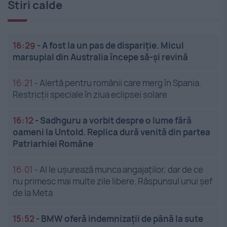
Stiri calde
16:29
-
A fost la un pas de dispariție. Micul
marsupial din Australia începe să-și revină
16:21
-
Alertă pentru românii care merg în Spania.
Restricții speciale în ziua eclipsei solare
16:12
-
Sadhguru a vorbit despre o lume fără
oameni la Untold. Replica dură venită din partea
Patriarhiei Române
16:01
-
AI le ușurează munca angajaților, dar de ce
nu primesc mai multe zile libere. Răspunsul unui șef
de la Meta
15:52
-
BMW oferă indemnizații de până la sute