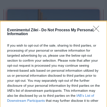
Evenimentul Zilei -
Do Not Process My Personal
Information
If you wish to opt-out of the sale, sharing to third parties, or
processing of your personal or sensitive information for
targeted advertising by us, please use the below opt-out
POLITICA
section to confirm your selection. Please note that after your
opt-out request is processed you may continue seeing
PSD cere activarea mecanismului european
interest-based ads based on personal information utilized by
de urgență pentru energie și susține
us or personal information disclosed to third parties prior to
your opt-out. You may separately opt-out of the further
menținerea centralelor pe cărbune. Critici la
disclosure of your personal information by third parties on the
IAB’s list of downstream participants. This information may
adresa lui Bolojan
also be disclosed by us to third parties on the
IAB’s List of
Downstream Participants
that may further disclose it to other
third parties.