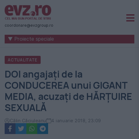
Știri
naționale
coordonare@evzgroup.ro
și
▼ Proiecte speciale
internaționale
|
ACTUALITATE
România
DOI angajați de la
-
CONDUCEREA unui GIGANT
Evenimentul
MEDIA, acuzați de HĂRȚUIRE
Zilei
SEXUALĂ
Călin Căciuleanu
4 ianuarie 2018, 23:09