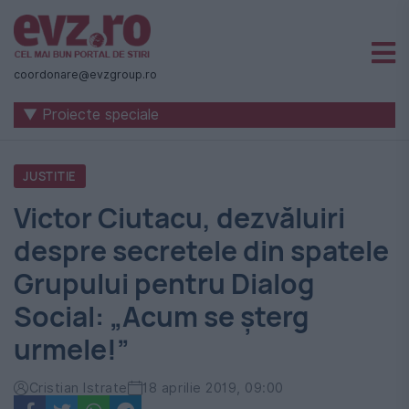
Știri
naționale
coordonare@evzgroup.ro
și
▼ Proiecte speciale
internaționale
|
JUSTITIE
România
Victor Ciutacu, dezvăluiri
-
despre secretele din spatele
Evenimentul
Grupului pentru Dialog
Zilei
Social: „Acum se șterg
urmele!”
Cristian Istrate
18 aprilie 2019, 09:00