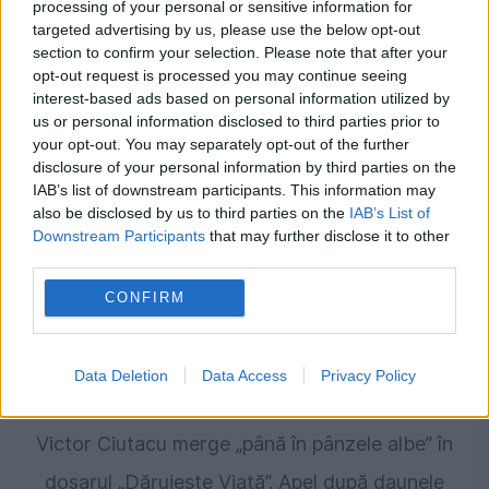
JUSTITIE
processing of your personal or sensitive information for
targeted advertising by us, please use the below opt-out
Un milion de lei și un apel cu sute de pagini de
section to confirm your selection. Please note that after your
opt-out request is processed you may continue seeing
argumente. Victor Ciutacu cere anularea
interest-based ads based on personal information utilized by
us or personal information disclosed to third parties prior to
sentinței Tribunalului București
your opt-out. You may separately opt-out of the further
disclosure of your personal information by third parties on the
IAB’s list of downstream participants. This information may
also be disclosed by us to third parties on the
IAB’s List of
Downstream Participants
that may further disclose it to other
third parties.
CONFIRM
Data Deletion
Data Access
Privacy Policy
JUSTITIE
Victor Ciutacu merge „până în pânzele albe” în
dosarul „Dăruiește Viață”. Apel după daunele