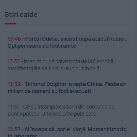
Stiri calde
13:46
-
Portul Odesa, avariat după atacul Rusiei.
Opt persoane au fost rănite
13:32
-
Imediat după catastrofa de la Cernobîl,
manifestațiile de 1 Mai s-au ținut în sală!
13:22
-
Taifunul Dolphin lovește China. Peste un
milion de oameni au fost evacuați
13:10
-
Ce se întâmplă cu banii din conturile de
pensii private. Ultimele cifre publicate
12:57
-
AI începe să „scrie” viață. Moment istoric
în laborator