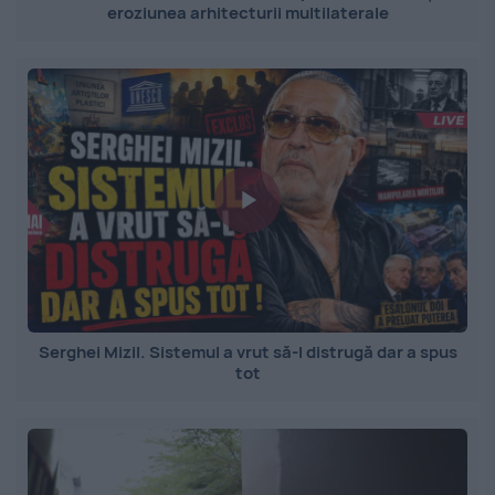
eroziunea arhitecturii multilaterale
Serghei Mizil. Sistemul a vrut să-l distrugă dar a spus
tot