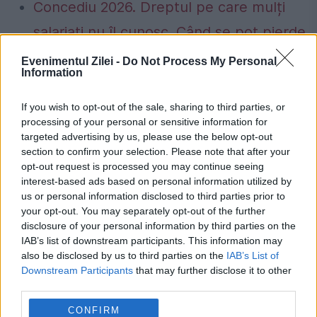
Concediu 2026. Dreptul pe care mulți
salariați nu îl cunosc. Când se pot pierde
zilele de concediu și când nu
Evenimentul Zilei -
Do Not Process My Personal
Information
If you wish to opt-out of the sale, sharing to third parties, or
processing of your personal or sensitive information for
targeted advertising by us, please use the below opt-out
alegatori
alegeri
cec
diaspora
section to confirm your selection. Please note that after your
inregistrare
republica moldova
opt-out request is processed you may continue seeing
interest-based ads based on personal information utilized by
us or personal information disclosed to third parties prior to
your opt-out. You may separately opt-out of the further
disclosure of your personal information by third parties on the
IAB’s list of downstream participants. This information may
also be disclosed by us to third parties on the
IAB’s List of
Downstream Participants
that may further disclose it to other
third parties.
CONFIRM