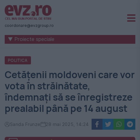
Știri
naționale
coordonare@evzgroup.ro
și
▼ Proiecte speciale
internaționale
|
POLITICA
România
Cetățenii moldoveni care vor
-
vota în străinătate,
Evenimentul
îndemnați să se înregistreze
Zilei
prealabil până pe 14 august
Sanda Frunze
28 mai 2025, 14:24