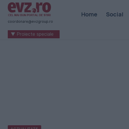
Știri
Home
Social
naționale
coordonare@evzgroup.ro
și
▼ Proiecte speciale
internaționale
|
România
-
Evenimentul
Zilei