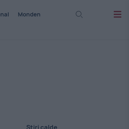
onal
Monden
Stiri calde