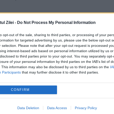
l Zilei -
Do Not Process My Personal Information
to opt-out of the sale, sharing to third parties, or processing of your per
formation for targeted advertising by us, please use the below opt-out s
r selection. Please note that after your opt-out request is processed y
eing interest-based ads based on personal information utilized by us or
disclosed to third parties prior to your opt-out. You may separately opt-
losure of your personal information by third parties on the IAB’s list of
. This information may also be disclosed by us to third parties on the
IA
Participants
that may further disclose it to other third parties.
alta. Harta fenomenelor meteo anunțate de
CONFIRM
ea apărută înainte de weekend la benzinării
Data Deletion
Data Access
Privacy Policy