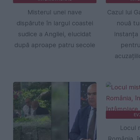
Misterul unei nave
Cazul lui 
dispărute în largul coastei
nouă tu
sudice a Angliei, elucidat
Instanța 
după aproape patru secole
pentru
acuzații
EV
Locul 
România, î