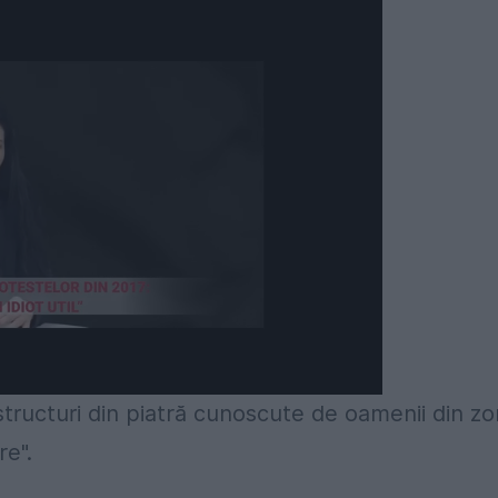
 structuri din piatră cunoscute de oamenii din z
re".