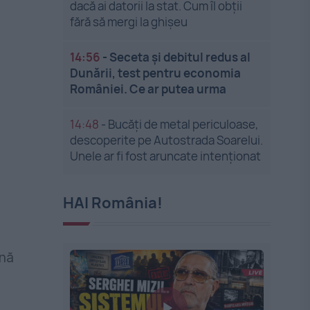
dacă ai datorii la stat. Cum îl obții
fără să mergi la ghișeu
14:56
-
Seceta și debitul redus al
Dunării, test pentru economia
României. Ce ar putea urma
14:48
-
Bucăți de metal periculoase,
descoperite pe Autostrada Soarelui.
Unele ar fi fost aruncate intenționat
HAI România!
onă