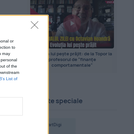
sonal or
ection to
Evoluția lui pește prăjit: de la Topor la
ou may
profesorul de ”finanțe
 personal
comportamentale”
out of the
 downstream
B’s List of
Proiecte speciale
SmartDigi