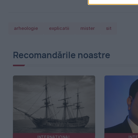
arheologie
explicatii
mister
sit
Recomandările noastre
INTERNATIONAL
INT