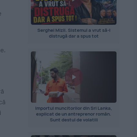
e
Serghei Mizil. Sistemul a vrut să-l
distrugă dar a spus tot
e.
ră
că
Importul muncitorilor din Sri Lanka,
i
explicat de un antreprenor român.
Sunt destul de volatili