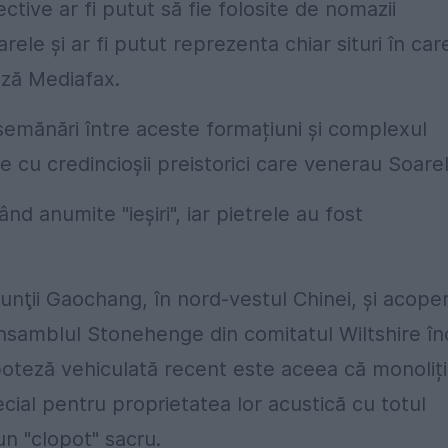
ctive ar fi putut să fie folosite de nomazii
rele şi ar fi putut reprezenta chiar situri în car
ează Mediafax.
semănări între aceste formațiuni şi complexul
 cu credincioşii preistorici care venerau Soarel
d anumite "ieşiri", iar pietrele au fost
Munţii Gaochang, în nord-vestul Chinei, şi acope
Ansamblul Stonehenge din comitatul Wiltshire în
poteză vehiculată recent este aceea că monoliți
cial pentru proprietatea lor acustică cu totul
n "clopot" sacru.