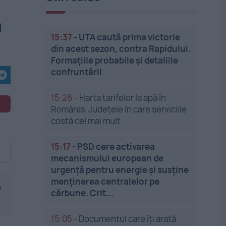
ă
15:37
-
UTA caută prima victorie
din acest sezon, contra Rapidului.
Formațiile probabile și detaliile
confruntării
15:26
-
Harta tarifelor la apă în
România. Județele în care serviciile
costă cel mai mult
15:17
-
PSD cere activarea
mecanismului european de
urgență pentru energie și susține
menținerea centralelor pe
,
cărbune. Crit...
15:05
-
Documentul care îți arată