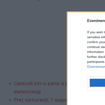
Evenimentu
If you wish 
sensitive in
confirm you
continue se
information 
further disc
participants
Downstream 
Caniculă într-o parte a țării, vijelii în 
meteorologi
Preț carburanți, 7 august 2026. Schimbar