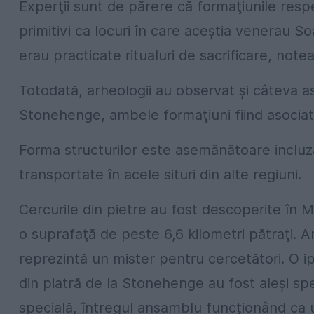
Experţii sunt de părere că formaţiunile respe
primitivi ca locuri în care aceştia venerau Soa
erau practicate ritualuri de sacrificare, not
Totodată, arheologii au observat și câteva a
Stonehenge, ambele formaţiuni fiind asociate
Forma structurilor este asemănătoare incluzân
transportate în acele situri din alte regiuni.
Cercurile din pietre au fost descoperite în 
o suprafaţă de peste 6,6 kilometri pătraţi. 
reprezintă un mister pentru cercetători. O i
din piatră de la Stonehenge au fost aleși spe
specială, întregul ansamblu funcționând ca u