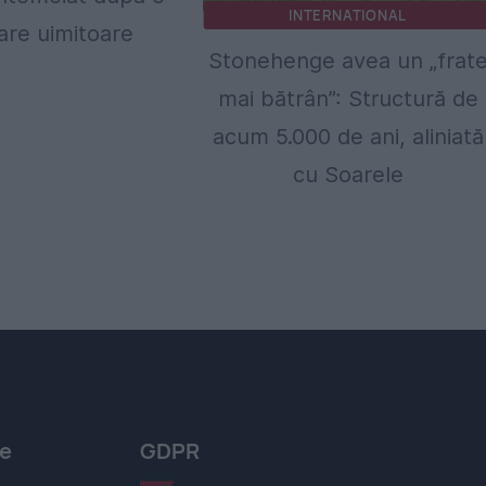
INTERNATIONAL
are uimitoare
Stonehenge avea un „frat
mai bătrân”: Structură de
acum 5.000 de ani, aliniată
cu Soarele
le
GDPR