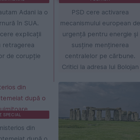
Gautam Adani ia o
PSD cere activarea
rnură în SUA.
mecanismului european d
cere explicații
urgență pentru energie și
 retragerea
susține menținerea
lor de corupție
centralelor pe cărbune.
Critici la adresa lui Bolojan
Z SPECIAL
misterios din
ntemeiat după o