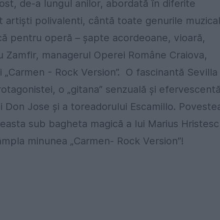
ost, de-a lungul anilor, abordată în diferite
artiști polivalenti, cântă toate genurile muzica
că pentru operă – șapte acordeoane, vioară,
oniu Zamfir, managerul Operei Române Craiova,
ui „Carmen - Rock Version”. O fascinantă Sevilla
otagonistei, o „gitana” senzuală și efervescentă
lui Don Jose și a toreadorului Escamillo. Poveste
ceasta sub bagheta magică a lui Marius Hristesc
ntâmpla minunea „Carmen- Rock Version”!