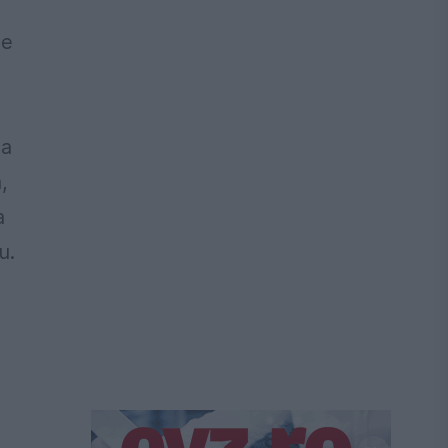
le
 a
,
a
u.