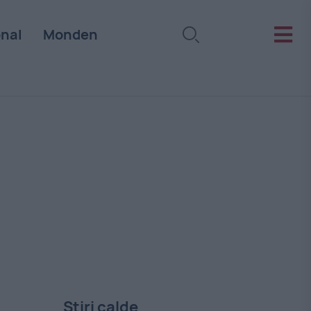
onal
Monden
Stiri calde