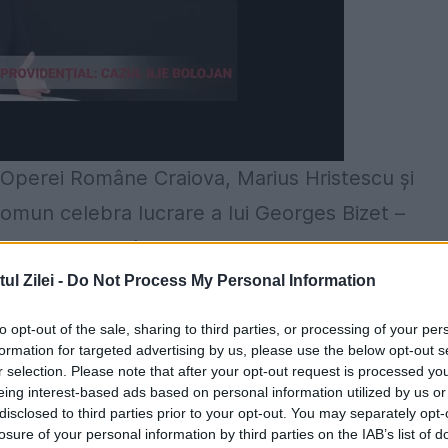
 Operei Române Craiova, Marius Hristescu și
omun celebra lucrare a lui Georges Bizet –
e și trădare, în care partitura strălucitoare
odii devenite celebre, de la seducătoarea
l Zilei -
Do Not Process My Personal Information
to opt-out of the sale, sharing to third parties, or processing of your per
formation for targeted advertising by us, please use the below opt-out s
a bază un concept original gândit de manageru
r selection. Please note that after your opt-out request is processed y
eing interest-based ads based on personal information utilized by us or
demonstrație a ideii că diferitele ramuri ale art
disclosed to third parties prior to your opt-out. You may separately opt-
losure of your personal information by third parties on the IAB’s list of
te unele de altele. Ele pot alcătui un întreg doa