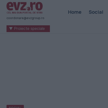
Știri
Home
Social
naționale
coordonare@evzgroup.ro
și
▼ Proiecte speciale
internaționale
|
România
-
Evenimentul
Zilei