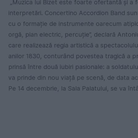
„Muzica lui Bizet este foarte ofertantă și a f
interpretări. Concertino Accordion Band sunt 
cu o formație de instrumente oarecum atipi
orgă, pian electric, percuție”, declară Ant
care realizează regia artistică a spectacolul
anilor 1830, conturând povestea tragică a pr
prinsă între două iubiri pasionale: a soldatu
va prinde din nou viață pe scenă, de data a
Pe 14 decembrie, la Sala Palatului, se va î