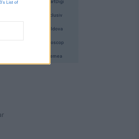
SmartDigi
B’s List of
Exclusiv
Moldova
.
Horoscop
Vremea
ar