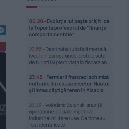
00:20
-
Evoluția lui pește prăjit: de
la Topor la profesorul de ”finanțe
comportamentale”
23:55
-
Destinația turistică mortală:
locul din Europa unde peste o sută
de turiști își pierd viața în fiecare an
23:46
-
Fermierii francezi schimbă
culturile din cauza secetei. Năutul
și lintea câștigă teren în Alsacia
23:39
-
Volodimir Zelenski anunță
operațiuni speciale împotriva
industriei militare ruse. Ce ținte au
fost identificate