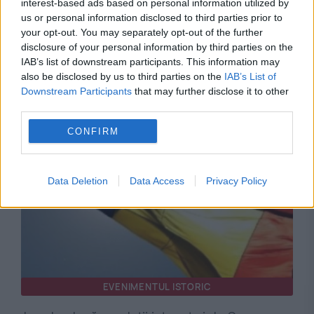
interest-based ads based on personal information utilized by
us or personal information disclosed to third parties prior to
your opt-out. You may separately opt-out of the further
disclosure of your personal information by third parties on the
POLITICA
IAB’s list of downstream participants. This information may
also be disclosed by us to third parties on the
IAB’s List of
Călin Georgescu și-a anunțat vizita la un târg
Downstream Participants
that may further disclose it to other
third parties.
din Brașov. Mesajul autorităților locale
CONFIRM
Data Deletion
Data Access
Privacy Policy
EVENIMENTUL ISTORIC