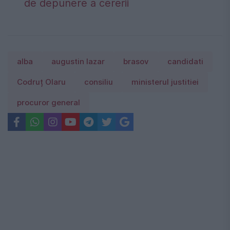
de depunere a cererii
alba
augustin lazar
brasov
candidati
Codruț Olaru
consiliu
ministerul justitiei
procuror general