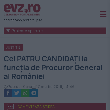
Știri
naționale
coordonare@evzgroup.ro
și
▼ Proiecte speciale
internaționale
|
JUSTITIE
România
Cei PATRU CANDIDAȚI la
-
funcția de Procuror General
Evenimentul
al României
Zilei
Petrisor Cana
17 martie 2016, 14:46
COMENTEAZĂ ȘTIREA