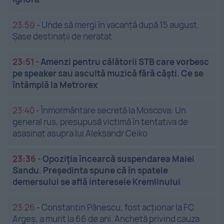
23:59
-
Unde să mergi în vacanță după 15 august.
Șase destinații de neratat
23:51
-
Amenzi pentru călătorii STB care vorbesc
pe speaker sau ascultă muzică fără căști. Ce se
întâmplă la Metrorex
23:40
-
Înmormântare secretă la Moscova: Un
general rus, presupusă victimă în tentativa de
asasinat asupra lui Aleksandr Ceiko
23:36
-
Opoziția încearcă suspendarea Maiei
Sandu. Președinta spune că în spatele
demersului se află interesele Kremlinului
23:26
-
Constantin Pănescu, fost acționar la FC
Argeș, a murit la 66 de ani. Anchetă privind cauza