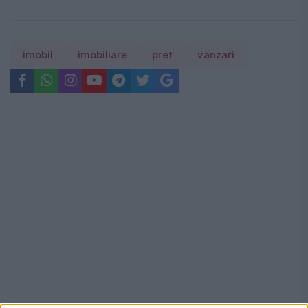
imobil
imobiliare
pret
vanzari