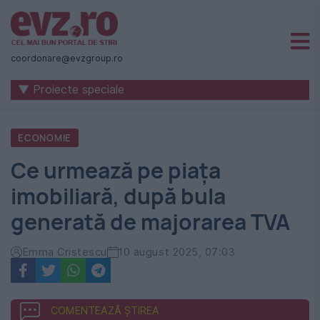
Știri
naționale
coordonare@evzgroup.ro
și
▼ Proiecte speciale
internaționale
|
ECONOMIE
România
Ce urmează pe piața
-
imobiliară, după bula
Evenimentul
generată de majorarea TVA
Zilei
Emma Cristescu
10 august 2025, 07:03
COMENTEAZĂ ȘTIREA