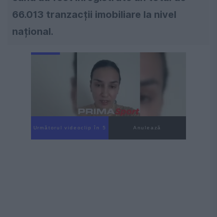
66.013 tranzacții imobiliare la nivel
național.
Următorul videoclip în 4
Anulează