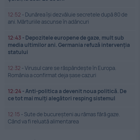
12:52
-
Dunărea își dezvăluie secretele după 80 de
ani. Mărturiile ascunse în adâncuri
12:43
-
Depozitele europene de gaze, mult sub
media ultimilor ani. Germania refuză intervenția
statului
12:32
-
Virusul care se răspândește în Europa.
România a confirmat deja șase cazuri
12:24
-
Anti-politica a devenit noua politică. De
ce tot mai mulți alegători resping sistemul
12:15
-
Sute de bucureșteni au rămas fără gaze.
Când va fi reluată alimentarea