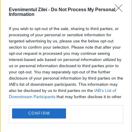
Recomandările noastre
Evenimentul Zilei -
Do Not Process My Personal
Information
If you wish to opt-out of the sale, sharing to third parties, or
processing of your personal or sensitive information for
targeted advertising by us, please use the below opt-out
section to confirm your selection. Please note that after your
opt-out request is processed you may continue seeing
interest-based ads based on personal information utilized by
us or personal information disclosed to third parties prior to
your opt-out. You may separately opt-out of the further
disclosure of your personal information by third parties on the
IAB’s list of downstream participants. This information may
SOCIAL
also be disclosed by us to third parties on the
IAB’s List of
Downstream Participants
that may further disclose it to other
Grâul s-a scumpit cu 5,8% într-o lună.
third parties.
Tensiunile din Marea Neagră pun presiune pe
CONFIRM
prețuri