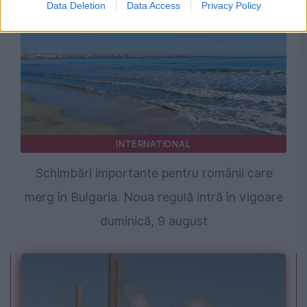
Data Deletion
Data Access
Privacy Policy
INTERNATIONAL
Schimbări importante pentru românii care
merg în Bulgaria. Noua regulă intră în vigoare
duminică, 9 august