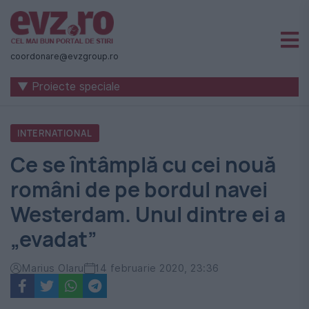
Știri
naționale
coordonare@evzgroup.ro
și
▼ Proiecte speciale
internaționale
|
INTERNATIONAL
România
Ce se întâmplă cu cei nouă
-
români de pe bordul navei
Evenimentul
Westerdam. Unul dintre ei a
Zilei
„evadat”
Marius Olaru
14 februarie 2020, 23:36