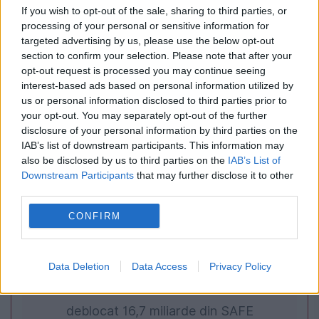
Ce caută românii când ies în oraș. Studiul care
If you wish to opt-out of the sale, sharing to third parties, or
processing of your personal or sensitive information for
arată de ce au scumpirile efect la terase și
targeted advertising by us, please use the below opt-out
restaurante
section to confirm your selection. Please note that after your
opt-out request is processed you may continue seeing
interest-based ads based on personal information utilized by
us or personal information disclosed to third parties prior to
your opt-out. You may separately opt-out of the further
disclosure of your personal information by third parties on the
IAB’s list of downstream participants. This information may
also be disclosed by us to third parties on the
IAB’s List of
Downstream Participants
that may further disclose it to other
third parties.
CONFIRM
POLITICA
Sorin Grindeanu: Parlamentul a evitat
Data Deletion
Data Access
Privacy Policy
pierderea a 5,8 miliarde de euro din PNRR și a
deblocat 16,7 miliarde din SAFE