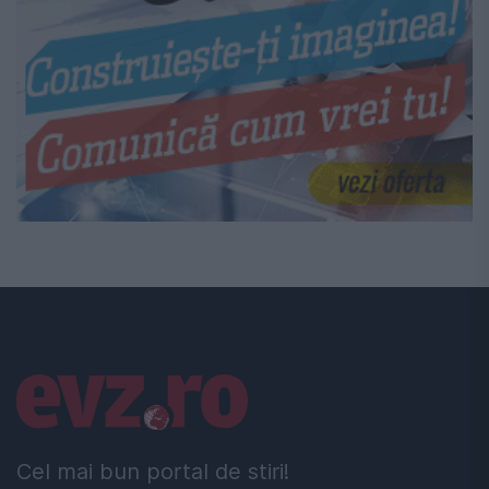
Linkuri utile
Cel mai bun portal de stiri!