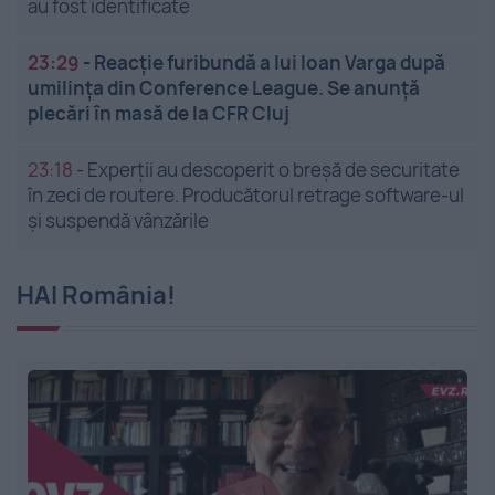
au fost identificate
23:29
-
Reacție furibundă a lui Ioan Varga după
umilința din Conference League. Se anunță
plecări în masă de la CFR Cluj
23:18
-
Experții au descoperit o breșă de securitate
în zeci de routere. Producătorul retrage software-ul
și suspendă vânzările
HAI România!