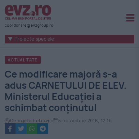
Știri
naționale
coordonare@evzgroup.ro
și
▼ Proiecte speciale
internaționale
|
ACTUALITATE
România
Ce modificare majoră s-a
-
adus CARNETULUI DE ELEV.
Evenimentul
Ministerul Educației a
Zilei
schimbat conținutul
Georgeta Petrovici
5 octombrie 2018, 12:19