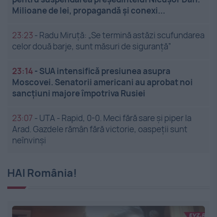
Milioane de lei, propagandă și conexi...
23:23
-
Radu Miruță: „Se termină astăzi scufundarea
celor două barje, sunt măsuri de siguranţă”
23:14
-
SUA intensifică presiunea asupra
Moscovei. Senatorii americani au aprobat noi
sancțiuni majore împotriva Rusiei
23:07
-
UTA - Rapid, 0-0. Meci fără sare și piper la
Arad. Gazdele rămân fără victorie, oaspeții sunt
neînvinși
HAI România!