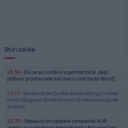
Stiri calde
23:58
-
De ce au românii o pensie mică, deși
plătesc printre cele mai mari contribuții din UE
23:43
-
Seceta de pe Dunăre aduce câștiguri uriașe
pentru Bulgaria. România importă masiv energie de
la vecini
23:30
-
Rețeaua din spatele campaniei AUR
pentru suspendarea președintelui Nicușor Dan.