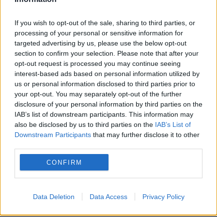
de urgență pentru energie și susține
If you wish to opt-out of the sale, sharing to third parties, or
menținerea centralelor pe cărbune. Critici la
processing of your personal or sensitive information for
targeted advertising by us, please use the below opt-out
adresa lui Bolojan
section to confirm your selection. Please note that after your
opt-out request is processed you may continue seeing
interest-based ads based on personal information utilized by
us or personal information disclosed to third parties prior to
your opt-out. You may separately opt-out of the further
disclosure of your personal information by third parties on the
IAB’s list of downstream participants. This information may
also be disclosed by us to third parties on the
IAB’s List of
Downstream Participants
that may further disclose it to other
third parties.
CONFIRM
SOCIAL
Câți candidați s-au înscris la sesiunea de
Data Deletion
Data Access
Privacy Policy
toamnă a examenului de Bacalaureat. Probele