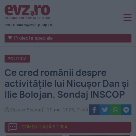
Știri
naționale
coordonare@evzgroup.ro
și
▼ Proiecte speciale
internaționale
|
POLITICA
România
Ce cred românii despre
-
activitățile lui Nicușor Dan și
Evenimentul
Ilie Bolojan. Sondaj INSCOP
Zilei
Răzvan Scarlat
20 mai 2026, 11:40
COMENTEAZĂ ȘTIREA