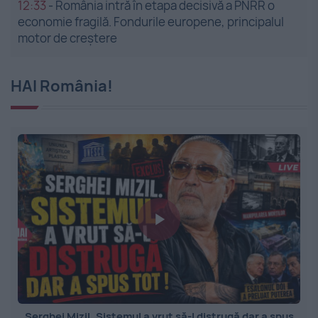
12:33
-
România intră în etapa decisivă a PNRR o
economie fragilă. Fondurile europene, principalul
motor de creștere
HAI România!
Serghei Mizil. Sistemul a vrut să-l distrugă dar a spus