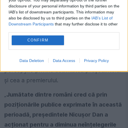
Directorul INSCOP a spus că
disclosure of your personal information by third parties on the
sondajul indică o polarizare
IAB’s list of downstream participants. This information may
diferită între președinte și
also be disclosed by us to third parties on the
IAB’s List of
Downstream Participants
that may further disclose it to other
premier
third parties.
Directorul INSCOP Research,
Remus
CONFIRM
Ștefureac
, a comentat rezultatele
cercetării și a evidențiat diferențele dintre
Data Deletion
Data Access
Privacy Policy
percepțiile privind activitatea președintelui
și cea a premierului.
„
Jumătate dintre români cred că prin
poziționările publice exprimate în această
perioadă, președintele Nicușor Dan a
acționat pentru a diminua neînțelegerile