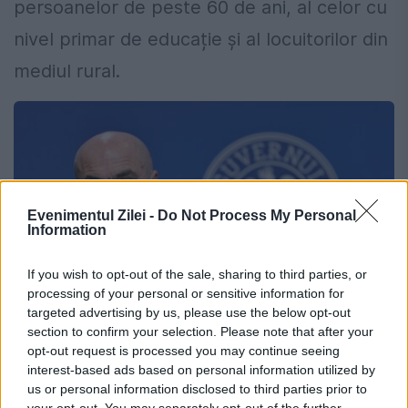
persoanelor de peste 60 de ani, al celor cu
nivel primar de educație și al locuitorilor din
mediul rural.
Evenimentul Zilei -
Do Not Process My Personal
Information
If you wish to opt-out of the sale, sharing to third parties, or
processing of your personal or sensitive information for
targeted advertising by us, please use the below opt-out
section to confirm your selection. Please note that after your
opt-out request is processed you may continue seeing
Ilie Bolojan. Sursă foto: gov.ro
interest-based ads based on personal information utilized by
us or personal information disclosed to third parties prior to
your opt-out. You may separately opt-out of the further