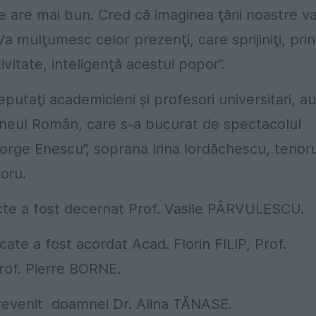
are mai bun. Cred că imaginea ţării noastre v
 mulţumesc celor prezenţi, care sprijiniţi, prin
itate, inteligenţă acestui popor”.
putaţi academicieni şi profesori universitari, au
Ateneul Român, care s-a bucurat de spectacolul
George Enescu”, soprana Irina Iordăchescu, tenoru
toru.
xacte a fost decernat Prof. Vasile PÂRVULESCU.
cate a fost acordat Acad. Florin FILIP, Prof.
of. Pierre BORNE.
a revenit doamnei Dr. Alina TĂNASE.