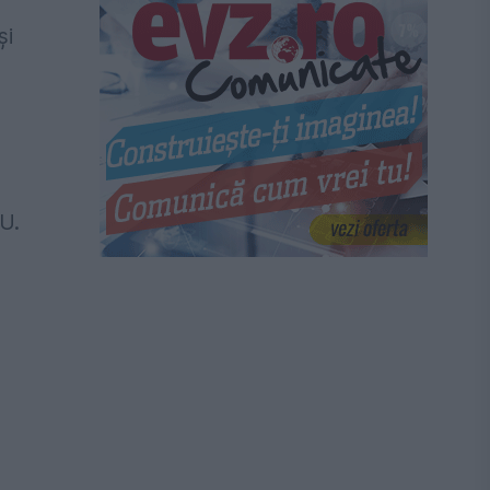
şi
U.