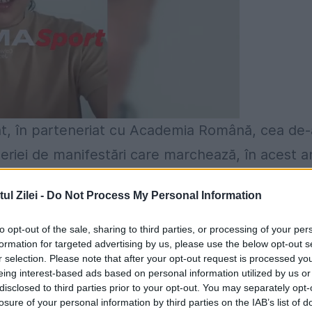
at, în parteneriat cu Academia Română, cea de-
seriei de manifestări care marchează, în acest a
l Zilei -
Do Not Process My Personal Information
 2015, la Ateneul Român, au participat
to opt-out of the sale, sharing to third parties, or processing of your per
e continentele, alături de personalităţi din
formation for targeted advertising by us, please use the below opt-out s
r selection. Please note that after your opt-out request is processed y
r, diplomatic şi politic din România. Conform
eing interest-based ads based on personal information utilized by us or
câte 10.000 euro fiecare, pentru fiecare dintre
disclosed to third parties prior to your opt-out. You may separately opt-
losure of your personal information by third parties on the IAB’s list of