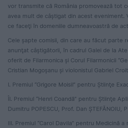
vor transmite că România promovează tot ce 
avea mult de câştigat din acest eveniment. Va
ce faceţi în domeniile dumneavoastră de activ
Cele şapte comisii, din care au făcut parte re
anunţat câştigătorii, în cadrul Galei de la 
oferit de Filarmonica şi Corul Filarmonicii “
Cristian Mogoşanu şi violonistul Gabriel Croi
I. Premiul “Grigore Moisil” pentru Ştiinţe E
ÎI. Premiul “Henri Coandă” pentru Ştiinţe Apli
Dumitru POPESCU, Prof. Dan ŞTEFĂNOIU, Pr
III. Premiul “Carol Davila” pentru Medicină 