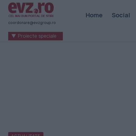
Știri
Home
Social
naționale
coordonare@evzgroup.ro
și
▼ Proiecte speciale
internaționale
|
România
-
Evenimentul
Zilei