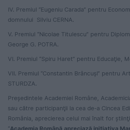
IV. Premiul “Eugeniu Carada” pentru Econom
domnului Silviu CERNA.
V. Premiul “Nicolae Titulescu” pentru Diplom
George G. POTRA.
VI. Premiul “Spiru Haret” pentru Educaţie, 
VII. Premiul “Constantin Brâncuşi” pentru Art
STURDZA.
Preşedintele Academiei Române, Academicianu
sau către participanţii la cea de-a Cincea Ediţ
România, aprecierea celui mai înalt for ştiinţifi
“
Academia Română apreciază iniţiativa Mari