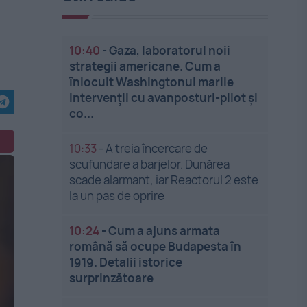
10:40
-
Gaza, laboratorul noii
strategii americane. Cum a
înlocuit Washingtonul marile
intervenții cu avanposturi-pilot și
co...
10:33
-
A treia încercare de
scufundare a barjelor. Dunărea
scade alarmant, iar Reactorul 2 este
la un pas de oprire
10:24
-
Cum a ajuns armata
română să ocupe Budapesta în
1919. Detalii istorice
surprinzătoare