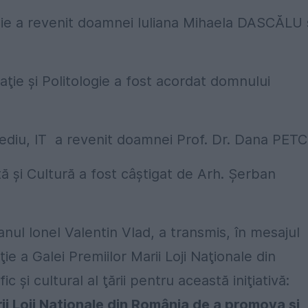
ie a revenit doamnei Iuliana Mihaela DASCĂLU 
aţie şi Politologie a fost acordat domnului
Mediu, IT a revenit doamnei Prof. Dr. Dana PETC
ă şi Cultură a fost câştigat de Arh. Şerban
l Ionel Valentin Vlad, a transmis, în mesajul
ie a Galei Premiilor Marii Loji Naţionale din
c şi cultural al ţării pentru această iniţiativă:
i Loji Naţionale din România de a promova şi