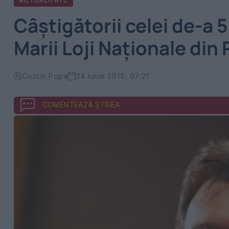
ACTUALITATE
Câştigătorii celei de-a 5
Marii Loji Naţionale di
Costin Popa
24 iunie 2015, 07:21
COMENTEAZĂ ȘTIREA