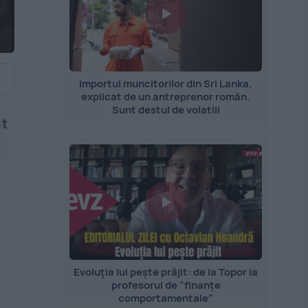
Importul muncitorilor din Sri Lanka,
explicat de un antreprenor român.
Sunt destul de volatili
st
Evoluția lui pește prăjit: de la Topor la
profesorul de ”finanțe
comportamentale”