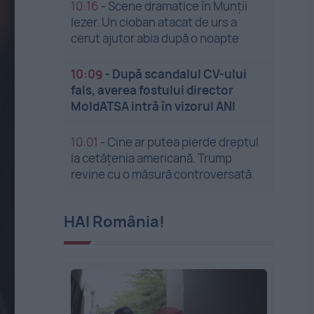
10:16
-
Scene dramatice în Munții
Iezer. Un cioban atacat de urs a
cerut ajutor abia după o noapte
10:09
-
După scandalul CV-ului
fals, averea fostului director
MoldATSA intră în vizorul ANI
10:01
-
Cine ar putea pierde dreptul
la cetățenia americană. Trump
revine cu o măsură controversată
HAI România!