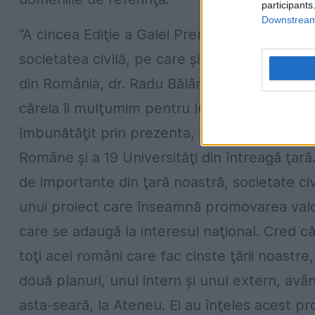
participants
Downstream 
“A cincea Ediţie a Galei Premiilor Marii Loji
societatea civilă, pe care şi noi o reprezent
din România, dr. Radu Bălănescu. Un momen
căreia îi mulţumim pentru lucrurile extraord
îmbunătăţit prin prezenta, alături de noi, a Mi
Române şi a 19 Universităţi din întreagă ţar
de importante din ţară noastră, societate civ
unui proiect care înseamnă promovarea valo
care se adaugă la interesul naţional. Cred c
toţi acei români care fac cinste ţării noastre
două planuri, unul intern şi unul extern, avâ
asta-seară, la Ateneu. Ei au înţeles acest pro