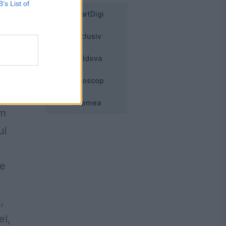
B’s List of
SmartDigi
Exclusiv
e
Moldova
t
Horoscop
Vremea
em
ul
pe
,
el,