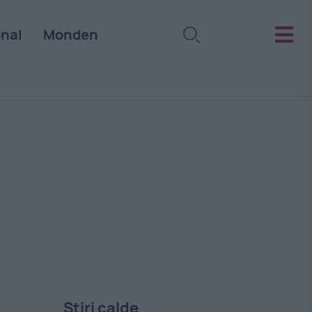
onal
Monden
Stiri calde