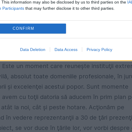
. This information may also be disclosed by us to third parties on the
IA
Participants
that may further disclose it to other third parties.
 a devenit deja un moment de referinţă pentru
ăm, a spus Marele Maestru al Marii Loji Naţional
CONFIRM
t pregătit în parteneriat cu Academia Română,
inare făcute pentru această ţară. Un parteneria
Data Deletion
Data Access
Privacy Policy
nisterului Educaţiei şi Cercetării, a Televiziunii
ă. Este un moment care reuneşte instituţii extr
ilă, absolut toate domeniile profesionale, în jur
rii şi excelenţei acestui popor. Sunt momente
ă avem cu toţii datoria să aducem în prim plan 
, atât la noi, cât şi peste hotare. Acţionăm pe
nd în vedere reprezentanţii a 30 de ţări prezenţi
iect, se vor duce în ţările lor, vor vorbi despre 