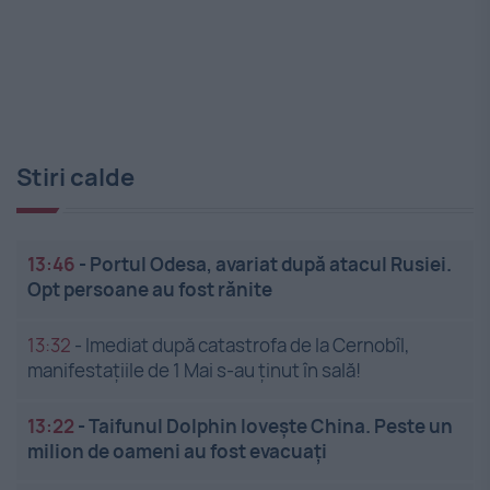
Stiri calde
13:46
-
Portul Odesa, avariat după atacul Rusiei.
Opt persoane au fost rănite
13:32
-
Imediat după catastrofa de la Cernobîl,
manifestațiile de 1 Mai s-au ținut în sală!
13:22
-
Taifunul Dolphin lovește China. Peste un
milion de oameni au fost evacuați