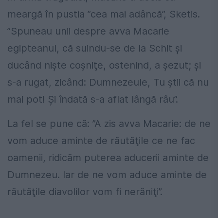
meargă în pustia ”cea mai adâncă”, Sketis.
”Spuneau unii despre avva Macarie
egipteanul, că suindu-se de la Schit şi
ducând nişte coşniţe, ostenind, a şezut; şi
s-a rugat, zicând: Dumnezeule, Tu ştii că nu
mai pot! Şi îndată s-a aflat lângă râu”.
La fel se pune că: ”A zis avva Macarie: de ne
vom aduce aminte de răutăţile ce ne fac
oamenii, ridicăm puterea aducerii aminte de
Dumnezeu. Iar de ne vom aduce aminte de
răutăţile diavolilor vom fi nerăniţi”.