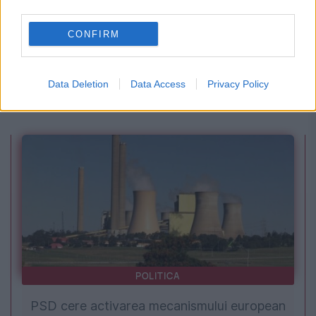
third parties.
CONFIRM
SOCIAL
Calendar Ortodox, 8 august. Sfântul Emilian
Data Deletion
Data Access
Privacy Policy
Mărturisitorul, episcopul Cizicului
POLITICA
PSD cere activarea mecanismului european