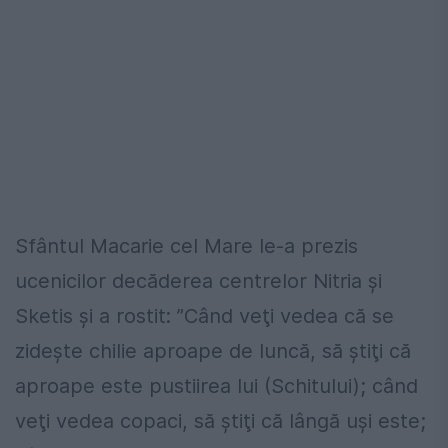
Sfântul Macarie cel Mare le-a prezis
ucenicilor decăderea centrelor Nitria şi
Sketis și a rostit: ”Când veţi vedea că se
zideşte chilie aproape de luncă, să ştiţi că
aproape este pustiirea lui (Schitului); când
veţi vedea copaci, să ştiţi că lângă uşi este;