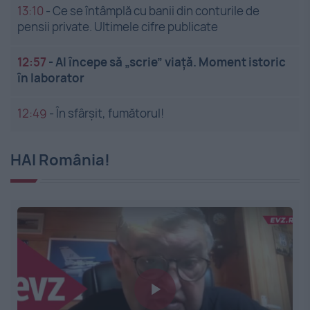
13:10
-
Ce se întâmplă cu banii din conturile de
pensii private. Ultimele cifre publicate
12:57
-
AI începe să „scrie” viață. Moment istoric
în laborator
12:49
-
În sfârșit, fumătorul!
HAI România!