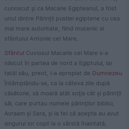
cunoscut și ca Macarie Egipteanul, a fost
unul dintre Părinții pustiei egiptene cu cea
mai mare autoritate, fiind mucenic al
sfântului Antonie cel Mare.
Sfântul
Cuviosul Macarie cel Mare s-a
născut în partea de nord a Egiptului, iar
tatăl său, preot, l-a apropiat de
Dumnezeu
.
Întâmplându-se, ca la câteva zile după
căsătorie, să moară atât soţia cât şi părinţîi
săi, care purtau numele părinţilor biblici,
Avraam şi Sara, şi la fel că aceştia au avut
singurul lor copil la o vârstă înaintată,