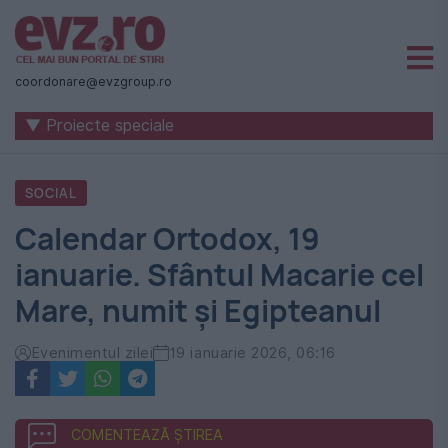
Știri
naționale
coordonare@evzgroup.ro
și
▼ Proiecte speciale
internaționale
|
SOCIAL
România
Calendar Ortodox, 19
-
ianuarie. Sfântul Macarie cel
Evenimentul
Mare, numit şi Egipteanul
Zilei
Evenimentul zilei
19 ianuarie 2026, 06:16
COMENTEAZĂ ȘTIREA