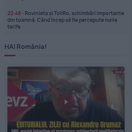
22:48
-
Rovinieta și TollRo, schimbări importante
din toamnă. Când încep să fie percepute noile
tarife
HAI România!