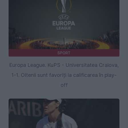
SPORT
Europa League. KuPS - Universitatea Craiova,
1-1. Oltenii sunt favoriți la calificarea în play-
off