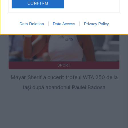
CONFIRM
Data Deletion
Data Access
Privacy Policy
SPORT
Mayar Sherif a cucerit trofeul WTA 250 de la
Iași după abandonul Paulei Badosa