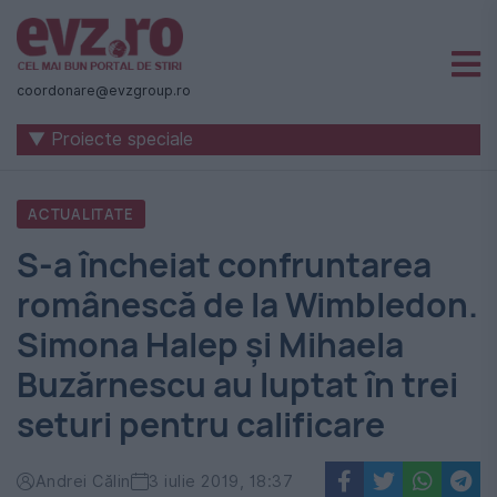
Știri
naționale
coordonare@evzgroup.ro
și
▼ Proiecte speciale
internaționale
|
ACTUALITATE
România
S-a încheiat confruntarea
-
românescă de la Wimbledon.
Evenimentul
Simona Halep și Mihaela
Zilei
Buzărnescu au luptat în trei
seturi pentru calificare
Andrei Călin
3 iulie 2019, 18:37