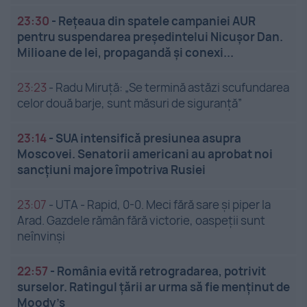
23:30
-
Rețeaua din spatele campaniei AUR
pentru suspendarea președintelui Nicușor Dan.
Milioane de lei, propagandă și conexi...
23:23
-
Radu Miruță: „Se termină astăzi scufundarea
celor două barje, sunt măsuri de siguranţă”
23:14
-
SUA intensifică presiunea asupra
Moscovei. Senatorii americani au aprobat noi
sancțiuni majore împotriva Rusiei
23:07
-
UTA - Rapid, 0-0. Meci fără sare și piper la
Arad. Gazdele rămân fără victorie, oaspeții sunt
neînvinși
22:57
-
România evită retrogradarea, potrivit
surselor. Ratingul țării ar urma să fie menținut de
Moody’s