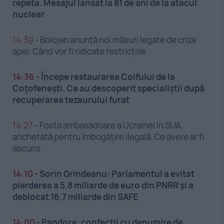
repeta. Mesajul lansat la 81 de ani de la atacul
nuclear
14:39
-
Bolojan anunță noi măsuri legate de criza
apei. Când vor fi ridicate restricțiile
14:36
-
Începe restaurarea Coifului de la
Coțofenești. Ce au descoperit specialiștii după
recuperarea tezaurului furat
14:27
-
Fosta ambasadoare a Ucrainei în SUA,
anchetată pentru îmbogățire ilegală. Ce avere ar fi
ascuns
14:10
-
Sorin Grindeanu: Parlamentul a evitat
pierderea a 5,8 miliarde de euro din PNRR și a
deblocat 16,7 miliarde din SAFE
14:00
-
Pandora: confecții cu denumire de