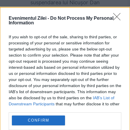
suspendarea lui Nicușor Dan
Evenimentul Zilei -
Do Not Process My Personal
Information
If you wish to opt-out of the sale, sharing to third parties, or
processing of your personal or sensitive information for
targeted advertising by us, please use the below opt-out
section to confirm your selection. Please note that after your
opt-out request is processed you may continue seeing
interest-based ads based on personal information utilized by
us or personal information disclosed to third parties prior to
INTERNATIONAL
your opt-out. You may separately opt-out of the further
disclosure of your personal information by third parties on the
A căutat o minoră pe Facebook pentru a-și
IAB’s list of downstream participants. This information may
rezolva problemele cu viza. Totul era o
also be disclosed by us to third parties on the
IAB’s List of
Downstream Participants
that may further disclose it to other
capcană
third parties.
CONFIRM