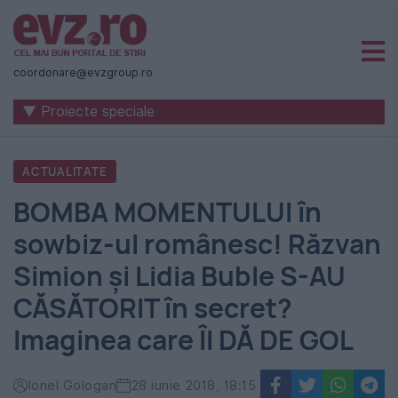
Știri
naționale
coordonare@evzgroup.ro
și
▼ Proiecte speciale
internaționale
|
ACTUALITATE
România
BOMBA MOMENTULUI în
-
sowbiz-ul românesc! Răzvan
Evenimentul
Simion și Lidia Buble S-AU
Zilei
CĂSĂTORIT în secret?
Imaginea care ÎI DĂ DE GOL
Ionel Gologan
28 iunie 2018, 18:15