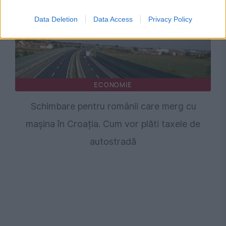
Data Deletion
Data Access
Privacy Policy
ECONOMIE
Schimbare pentru românii care merg cu
mașina în Croația. Cum vor plăti taxele de
autostradă