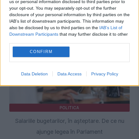
us or personal information disclosed to third parties prior to
your opt-out. You may separately opt-out of the further
Mihai Fifor pune România față în față cu noua
disclosure of your personal information by third parties on the
realitate geopolitică: Bucureștiul a luat o
IAB’s list of downstream participants. This information may
also be disclosed by us to third parties on the
IAB’s List of
pauză de la a conta
Downstream Participants
that may further disclose it to other
third parties.
CONFIRM
Data Deletion
Data Access
Privacy Policy
POLITICA
Salariile bugetarilor, în așteptare. De ce nu
ajunge legea în Parlament