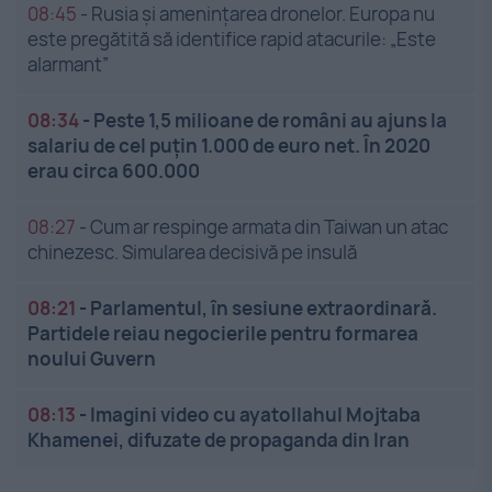
08:45
-
Rusia și amenințarea dronelor. Europa nu
este pregătită să identifice rapid atacurile: „Este
alarmant”
08:34
-
Peste 1,5 milioane de români au ajuns la
salariu de cel puțin 1.000 de euro net. În 2020
erau circa 600.000
08:27
-
Cum ar respinge armata din Taiwan un atac
chinezesc. Simularea decisivă pe insulă
08:21
-
Parlamentul, în sesiune extraordinară.
Partidele reiau negocierile pentru formarea
noului Guvern
08:13
-
Imagini video cu ayatollahul Mojtaba
Khamenei, difuzate de propaganda din Iran