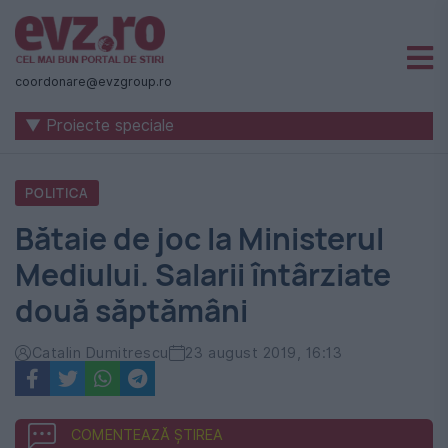
Știri
naționale
coordonare@evzgroup.ro
și
▼ Proiecte speciale
internaționale
|
POLITICA
România
Bătaie de joc la Ministerul
-
Mediului. Salarii întârziate
Evenimentul
două săptămâni
Zilei
Catalin Dumitrescu
23 august 2019, 16:13
COMENTEAZĂ ȘTIREA