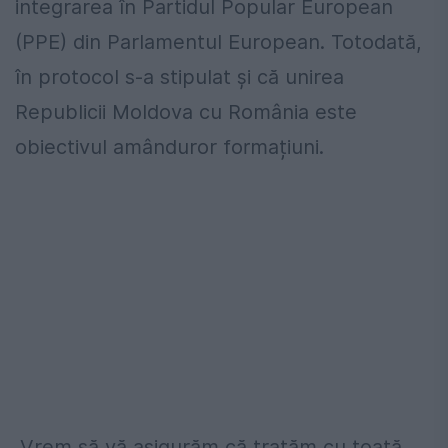
integrarea în Partidul Popular European
(PPE) din Parlamentul European. Totodată,
în protocol s-a stipulat și că unirea
Republicii Moldova cu România este
obiectivul amânduror formațiuni.
„Vrem să vă asigurăm că tratăm cu toată