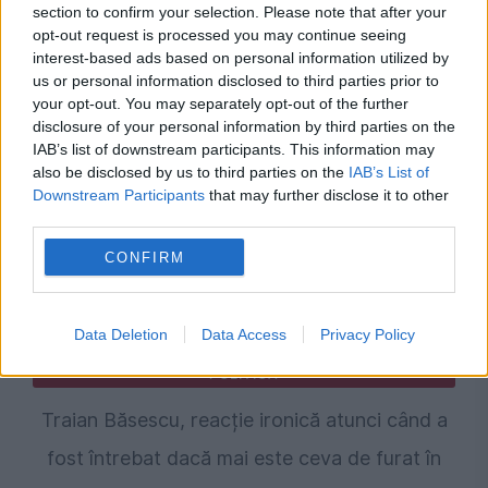
section to confirm your selection. Please note that after your
opt-out request is processed you may continue seeing
interest-based ads based on personal information utilized by
Recomandările noastre
us or personal information disclosed to third parties prior to
your opt-out. You may separately opt-out of the further
disclosure of your personal information by third parties on the
IAB’s list of downstream participants. This information may
also be disclosed by us to third parties on the
IAB’s List of
Downstream Participants
that may further disclose it to other
third parties.
CONFIRM
Data Deletion
Data Access
Privacy Policy
POLITICA
Traian Băsescu, reacție ironică atunci când a
fost întrebat dacă mai este ceva de furat în