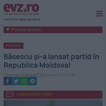
Știri
naționale
coordonare@evzgroup.ro
și
▼ Proiecte speciale
internaționale
|
POLITICA
România
Băsescu și-a lansat partid în
-
Republica Moldova!
Evenimentul
Zilei
Iasmina Ardelean
26 iunie 2017, 00:00
COMENTEAZĂ ȘTIREA