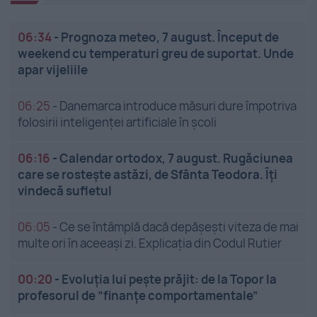
06:34
-
Prognoza meteo, 7 august. Început de
weekend cu temperaturi greu de suportat. Unde
apar vijeliile
06:25
-
Danemarca introduce măsuri dure împotriva
folosirii inteligenței artificiale în școli
06:16
-
Calendar ortodox, 7 august. Rugăciunea
care se rostește astăzi, de Sfânta Teodora. Îți
vindecă sufletul
06:05
-
Ce se întâmplă dacă depășești viteza de mai
multe ori în aceeași zi. Explicația din Codul Rutier
00:20
-
Evoluția lui pește prăjit: de la Topor la
profesorul de ”finanțe comportamentale”