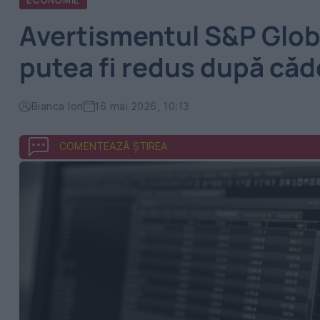
ECONOMIE
Avertismentul S&P Globa
putea fi redus după că
Bianca Ion
16 mai 2026, 10:13
COMENTEAZĂ ȘTIREA