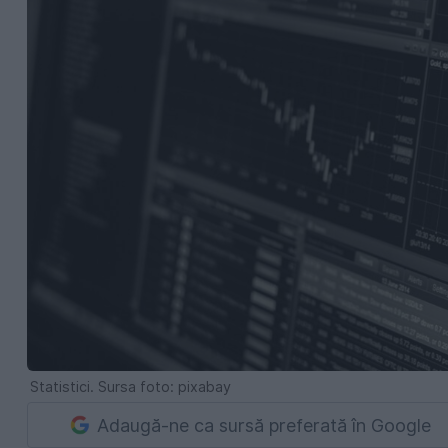
Statistici. Sursa foto: pixabay
Adaugă-ne ca sursă preferată în Google