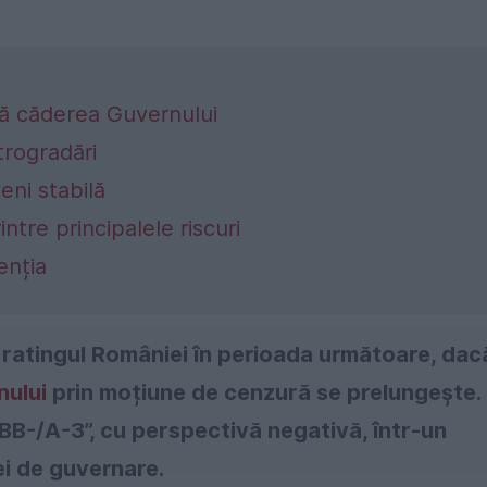
pă căderea Guvernului
trogradări
eni stabilă
intre principalele riscuri
enția
 ratingul României în perioada următoare, dac
nului
prin moțiune de cenzură se prelungește.
BBB-/A-3”, cu perspectivă negativă, într-un
ei de guvernare.