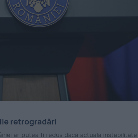
le retrogradări
iei ar putea fi redus dacă actuala instabilitate