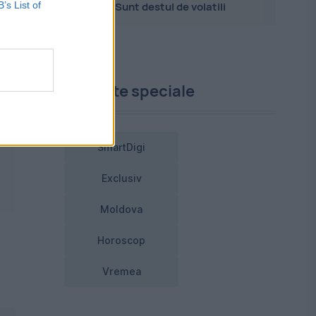
B’s List of
Sunt destul de volatili
le
Proiecte speciale
SmartDigi
Exclusiv
Moldova
Horoscop
Vremea