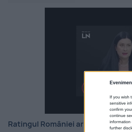
Evenimentu
If you wish 
sensitive in
confirm you
continue se
Ratingul României ar putea fi red
information 
further disc