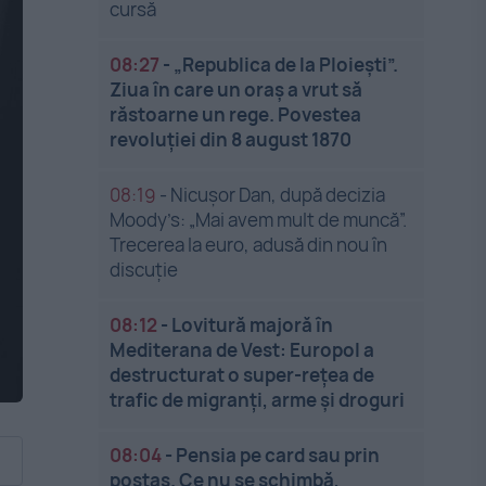
cursă
08:27
-
„Republica de la Ploiești”.
Ziua în care un oraș a vrut să
răstoarne un rege. Povestea
revoluției din 8 august 1870
08:19
-
Nicușor Dan, după decizia
Moody’s: „Mai avem mult de muncă”.
Trecerea la euro, adusă din nou în
discuție
08:12
-
Lovitură majoră în
Mediterana de Vest: Europol a
destructurat o super-rețea de
trafic de migranți, arme și droguri
08:04
-
Pensia pe card sau prin
poștaș. Ce nu se schimbă,