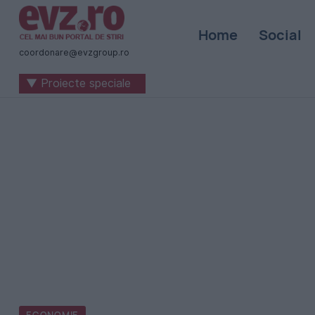
Știri
Home
Social
naționale
coordonare@evzgroup.ro
și
▼ Proiecte speciale
internaționale
|
România
-
Evenimentul
Zilei