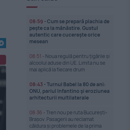
08:59
-
Cum se prepară plachia de
pește ca la mânăstire. Gustul
autentic care cucerește orice
mesean
08:51
-
Noua regulă pentru țigările și
alcoolul aduse din UE. Limita nu se
mai aplică la fiecare drum
08:43
-
Turnul Babel la 80 de ani:
ONU, pariul Infantino și eroziunea
arhitecturii multilaterale
08:36
-
Tren nou pe ruta București-
Brașov. Pasagerii au reclamat
căldura și problemele de la prima