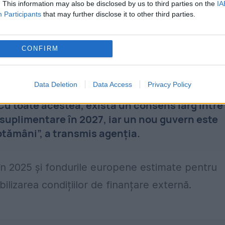
. This information may also be disclosed by us to third parties on the
IA
ile de credit suveran pe termen lung și scurt a
Participants
that may further disclose it to other third parties.
e
și externe rămân ridicate.
CONFIRM
rtide va complica eforturile de reducere a
Data Deletion
Data Access
Privacy Policy
itul de cont curent şi deficitul fiscal - pe
Cu toate acestea, există un consens larg între
e suplimentare în 2027, iar un nou guvern este
ptămâni”, a transmis agenția.
e în 2025 și fondurile europene estimate pentru
ilizarea condițiilor de finanțare externă.