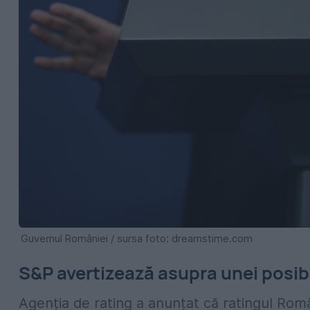
Guvernul României / sursa foto: dreamstime.com
S&P avertizează asupra unei posibi
Agenția de rating a anunțat că ratingul Român