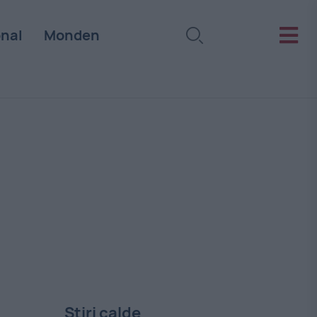
onal
Monden
Stiri calde