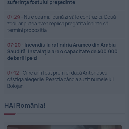
suferința fostului președinte
07:29
-
Nu e cea mai bună zi să le contrazici. Două
zodii ar putea avea replica pregătită înainte să
termini propoziția
07:20
-
Incendiu la rafinăria Aramco din Arabia
Saudită. Instalația are o capacitate de 400.000
de barili pe zi
07:12
-
Cine ar fi fost premier dacă Antonescu
câștiga alegerile. Reacția când a auzit numele lui
Bolojan
HAI România!