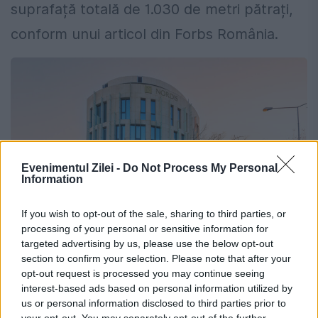
suprafață totală de 1.030 de metri pătrați,
conform unui articol din Forbs România.
Evenimentul Zilei -
Do Not Process My Personal
Information
If you wish to opt-out of the sale, sharing to third parties, or
processing of your personal or sensitive information for
targeted advertising by us, please use the below opt-out
section to confirm your selection. Please note that after your
Blocul Nordis din cartierul Primăverii
opt-out request is processed you may continue seeing
interest-based ads based on personal information utilized by
Nordis Primăverii Boutique dispune de 4
us or personal information disclosed to third parties prior to
your opt-out. You may separately opt-out of the further