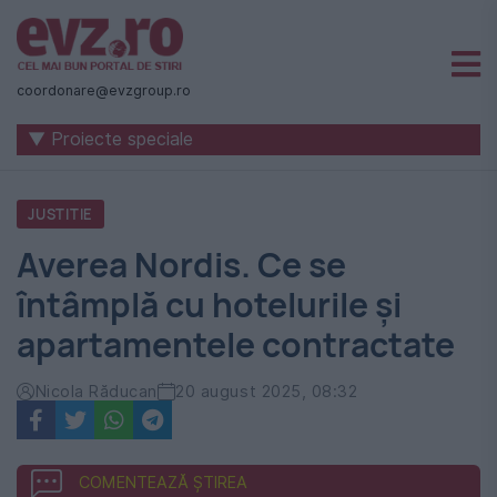
Știri
naționale
coordonare@evzgroup.ro
și
▼ Proiecte speciale
internaționale
|
JUSTITIE
România
Averea Nordis. Ce se
-
întâmplă cu hotelurile și
Evenimentul
apartamentele contractate
Zilei
Nicola Răducan
20 august 2025, 08:32
COMENTEAZĂ ȘTIREA