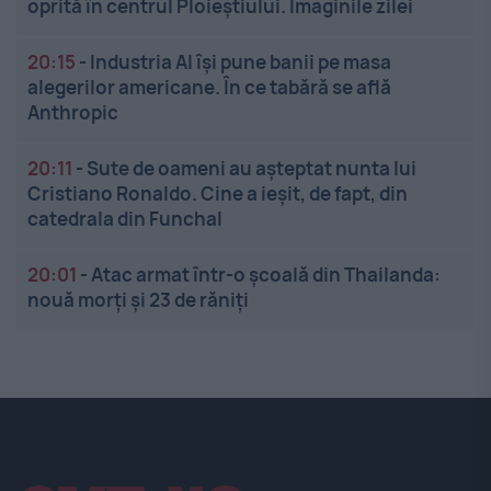
oprită în centrul Ploieștiului. Imaginile zilei
20:15
-
Industria AI își pune banii pe masa
alegerilor americane. În ce tabără se află
Anthropic
20:11
-
Sute de oameni au așteptat nunta lui
Cristiano Ronaldo. Cine a ieșit, de fapt, din
catedrala din Funchal
20:01
-
Atac armat într-o școală din Thailanda:
nouă morți și 23 de răniți