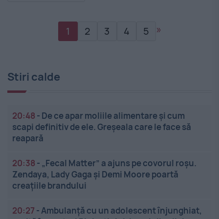
»
1
2
3
4
5
Stiri calde
20:48
-
De ce apar moliile alimentare și cum
scapi definitiv de ele. Greșeala care le face să
reapară
20:38
-
„Fecal Matter” a ajuns pe covorul roșu.
Zendaya, Lady Gaga și Demi Moore poartă
creațiile brandului
20:27
-
Ambulanță cu un adolescent înjunghiat,