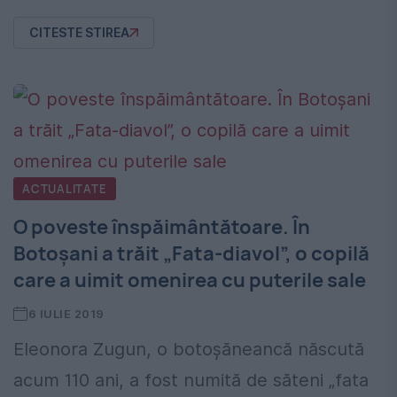
CITESTE STIREA
ACTUALITATE
O poveste înspăimântătoare. În
Botoşani a trăit „Fata-diavol”, o copilă
care a uimit omenirea cu puterile sale
6 IULIE 2019
Eleonora Zugun, o botoşăneancă născută
acum 110 ani, a fost numită de săteni „fata