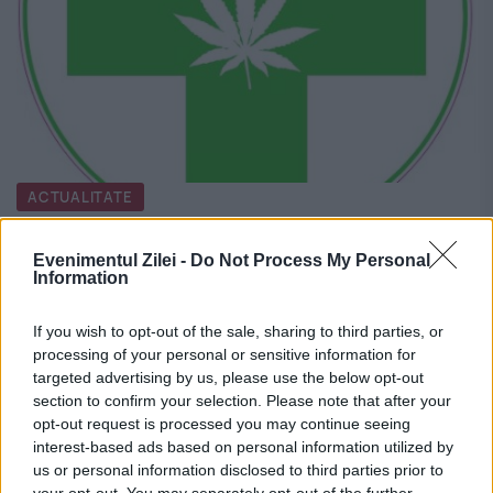
ACTUALITATE
Canabisului medical ajunge și în
Evenimentul Zilei -
Do Not Process My Personal
România. Se va înființa Agenţia
Information
Naţională privind utilizarea plantelor
If you wish to opt-out of the sale, sharing to third parties, or
de canabis
processing of your personal or sensitive information for
targeted advertising by us, please use the below opt-out
6 IULIE 2019
section to confirm your selection. Please note that after your
opt-out request is processed you may continue seeing
Un proiect de lege depus la Senat prevede
interest-based ads based on personal information utilized by
reglementarea folosirii canabisului şi
us or personal information disclosed to third parties prior to
your opt-out. You may separately opt-out of the further