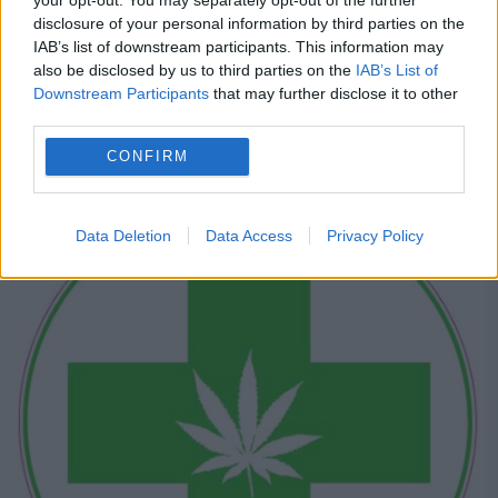
derivatelor acestuia în scopuri medicale.
disclosure of your personal information by third parties on the
IAB’s list of downstream participants. This information may
Astfel, este înfiinţată o Agenţie care să
also be disclosed by us to third parties on the
IAB’s List of
autorizeze creşterea şi vânzarea
Downstream Participants
that may further disclose it to other
third parties.
canabisului şi...
CONFIRM
CITESTE STIREA
Data Deletion
Data Access
Privacy Policy