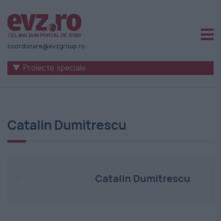
Știri
naționale
coordonare@evzgroup.ro
și
▼ Proiecte speciale
internaționale
|
România
Catalin Dumitrescu
-
Evenimentul
Zilei
Catalin Dumitrescu