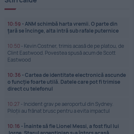
Stiri calde
10:59
-
ANM schimbă harta vremii. O parte din
țară se încinge, alta intră sub rafale puternice
10:50
-
Kevin Costner, trimis acasă de pe platou, de
Clint Eastwood. Povestea spusă acum de Scott
Eastwood
10:36
-
Cartea de identitate electronică ascunde
o funcție foarte utilă. Datele care pot fi trimise
direct cu telefonul
10:27
-
Incident grav pe aeroportul din Sydney.
Piloții au frânat brusc pentru a evita impactul
10:16
-
Înainte să fie Lionel Messi, a fost fiul lui
Jorge. Starul argentinian s-a întors acasă