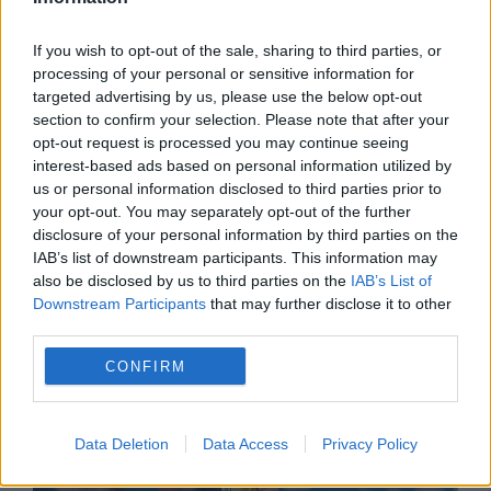
If you wish to opt-out of the sale, sharing to third parties, or
processing of your personal or sensitive information for
targeted advertising by us, please use the below opt-out
section to confirm your selection. Please note that after your
opt-out request is processed you may continue seeing
interest-based ads based on personal information utilized by
us or personal information disclosed to third parties prior to
POLITICA
your opt-out. You may separately opt-out of the further
disclosure of your personal information by third parties on the
PSD cere activarea mecanismului european
IAB’s list of downstream participants. This information may
de urgență pentru energie și susține
also be disclosed by us to third parties on the
IAB’s List of
Downstream Participants
that may further disclose it to other
menținerea centralelor pe cărbune. Critici la
third parties.
adresa lui Bolojan
CONFIRM
Data Deletion
Data Access
Privacy Policy