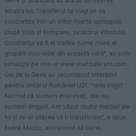
Genk şi Standard au arătat un interes
asupra lui. Transferul lui Hagi se va
concretiza într-un viitor foarte aproapiat.
După Vlap şi Kompany, jucătorul Viitorului
Constanţa va fi al treilea nume mare al
grupării mov-albe din această vară", au scris
jurnaliştii pe site-ul www.voetbalkrant.com.
Cei de la Genk au recunoscut interesul
pentru decarul României U21. "Ianis Hagi?
Normal că suntem interesaţi, dar nu
suntem singurii. Am văzut multe meciuri ale
lui şi mi-ar plăcea să îl transferăm", a spus
Felice Mazzu, antrenorul lui Genk.