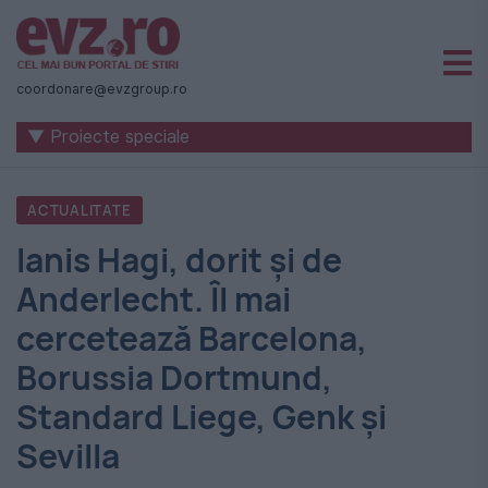
Știri
naționale
coordonare@evzgroup.ro
și
▼ Proiecte speciale
internaționale
|
ACTUALITATE
România
Ianis Hagi, dorit și de
-
Anderlecht. Îl mai
Evenimentul
cercetează Barcelona,
Zilei
Borussia Dortmund,
Standard Liege, Genk şi
Sevilla