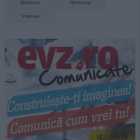
Moldova
Horoscop
Vremea