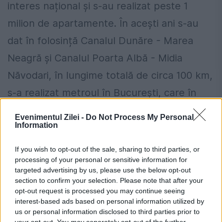
interes național și s-au realizat peste 1
milion de apartamente. În acești ani s-au
dat în folosință Canalul Dunăre - Marea
Neagră și Canalul Poarta Albă - Midia
Năvodari, în lungime totală de circa 100 km,
s-a realizat metroul în București, care în
acest an va avea o lungime de 60 de km, s-
Evenimentul Zilei -
Do Not Process My Personal
Information
a amenajat râul Dâmbovița și s-au înfăptuit
marile lucrări de modernizare și
If you wish to opt-out of the sale, sharing to third parties, or
processing of your personal or sensitive information for
sistematizare a Capitalei, printre care și
targeted advertising by us, please use the below opt-out
noul centru administrativ.
section to confirm your selection. Please note that after your
opt-out request is processed you may continue seeing
interest-based ads based on personal information utilized by
În general au cunoscut o puternică
us or personal information disclosed to third parties prior to
dezvoltare toate județele, orașele și
your opt-out. You may separately opt-out of the further