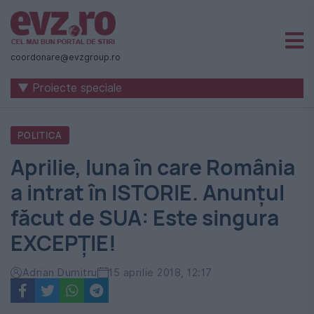
Știri
naționale
coordonare@evzgroup.ro
și
▼ Proiecte speciale
internaționale
|
POLITICA
România
Aprilie, luna în care România
-
a intrat în ISTORIE. Anunțul
Evenimentul
făcut de SUA: Este singura
Zilei
EXCEPȚIE!
Adrian Dumitru
15 aprilie 2018, 12:17