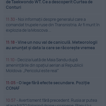
de Taekwondo WT. Ce a descoperit Curtea de
Conturi
11:30
-
Noi informații despre generalul care a
comandat trupele ruse din Transnistria. Ar fi murit în
explozia de la Moscova ...
11:18
-
Vine un nou val de caniculă. Meteorologii
au anunțat și data la care se răcorește vremea
11:10
-
Decizia luată de Maia Sandu după
amenințările din spațiul aerian al Republicii
Moldova: „Pericolul este real”
11:05
-
O lege fără efecte secundare. Poziție
CONAF
10:57
-
Avertisment fără precedent. Rusia ar putea
ataca NATO folosind drone ucrainene. Planul lui