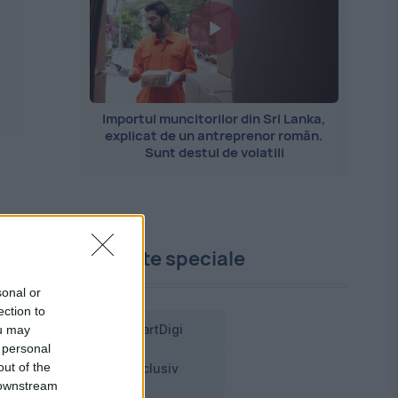
Importul muncitorilor din Sri Lanka,
explicat de un antreprenor român.
Sunt destul de volatili
Proiecte speciale
sonal or
ection to
ou may
SmartDigi
 personal
out of the
Exclusiv
 downstream