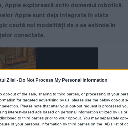
 Apple explorează activ domeniul roboticii.
elor Apple sunt deja integrate în viața
ogic caută noi modalități de a se extinde în
nțelor conectate.
l Zilei -
Do Not Process My Personal Information
to opt-out of the sale, sharing to third parties, or processing of your per
formation for targeted advertising by us, please use the below opt-out s
r selection. Please note that after your opt-out request is processed y
eing interest-based ads based on personal information utilized by us or
disclosed to third parties prior to your opt-out. You may separately opt-
losure of your personal information by third parties on the IAB’s list of