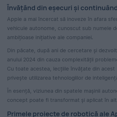
Învățând din eșecuri și continuân
Apple a mai încercat să inoveze în afara sfer
vehicule autonome, cunoscut sub numele de „
ambițioase inițiative ale companiei.
Din păcate, după ani de cercetare și dezvolt
anului 2024 din cauza complexității problem
Cu toate acestea, lecțiile învățate din acest
privește utilizarea tehnologiilor de inteligență
În esență, viziunea din spatele mașinii auto
concept poate fi transformat și aplicat în al
Primele proiecte de robotică ale A