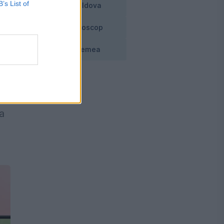
B’s List of
Moldova
Horoscop
Vremea
l
a