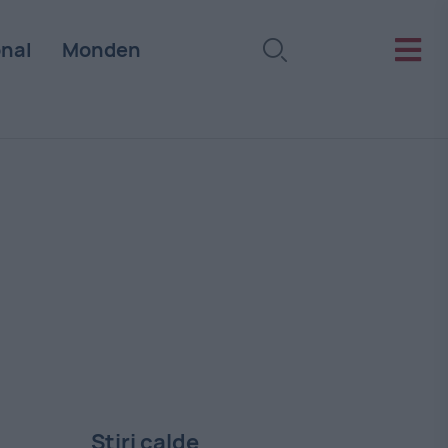
onal
Monden
Stiri calde