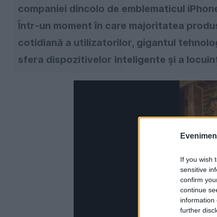
companiei dincolo de emblematicul iPhone,
Într-un moment în care majoritatea produs
cotidiană a utilizatorilor, gigantul tehnol
sfera dispozitivelor inteligente și a locui
Evenimentu
If you wish 
sensitive in
confirm you
continue se
information 
further disc