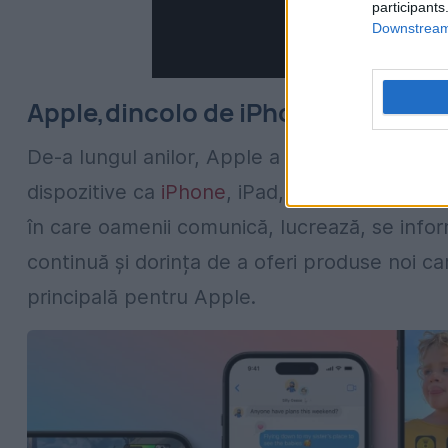
participants
Downstream 
Apple,dincolo de iPhone și Mac
De-a lungul anilor, Apple a reușit să devină
o
dispozitive ca
iPhone
, iPad, Apple Watch și
în care oamenii comunică, lucrează, se infor
continuă și dorința de a oferi produse noi car
principală pentru Apple.