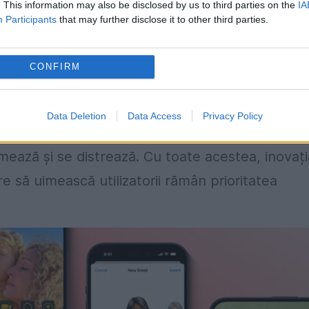
. This information may also be disclosed by us to third parties on the
IA
Participants
that may further disclose it to other third parties.
CONFIRM
 prezență dominantă în viețile utilizatorilor
prin
Data Deletion
Data Access
Privacy Policy
 MacBook. Aceste produse au revoluționat modu
mează și se distrează. Cu toate acestea, inovați
e să uimească utilizatorii rămân prioritatea