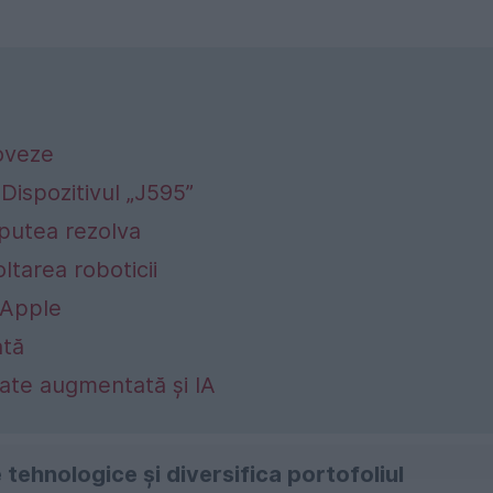
noveze
Dispozitivul „J595”
putea rezolva
oltarea roboticii
i Apple
ată
itate augmentată și IA
e tehnologice și diversifica portofoliul