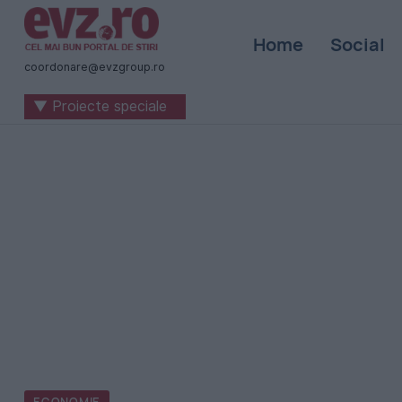
Știri
Home
Social
naționale
coordonare@evzgroup.ro
și
▼ Proiecte speciale
internaționale
|
România
-
Evenimentul
Zilei