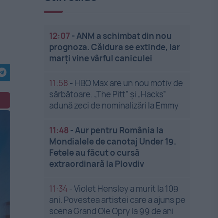
12:07
-
ANM a schimbat din nou
prognoza. Căldura se extinde, iar
marți vine vârful caniculei
11:58
-
HBO Max are un nou motiv de
sărbătoare. „The Pitt” și „Hacks”
adună zeci de nominalizări la Emmy
11:48
-
Aur pentru România la
Mondialele de canotaj Under 19.
Fetele au făcut o cursă
extraordinară la Plovdiv
11:34
-
Violet Hensley a murit la 109
ani. Povestea artistei care a ajuns pe
scena Grand Ole Opry la 99 de ani