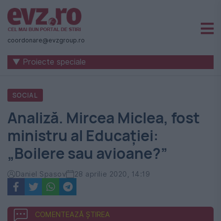
Știri
naționale
coordonare@evzgroup.ro
și
▼ Proiecte speciale
internaționale
|
SOCIAL
România
Analiză. Mircea Miclea, fost
-
ministru al Educației:
Evenimentul
„Boilere sau avioane?”
Zilei
Daniel Spasov
28 aprilie 2020, 14:19
COMENTEAZĂ ȘTIREA