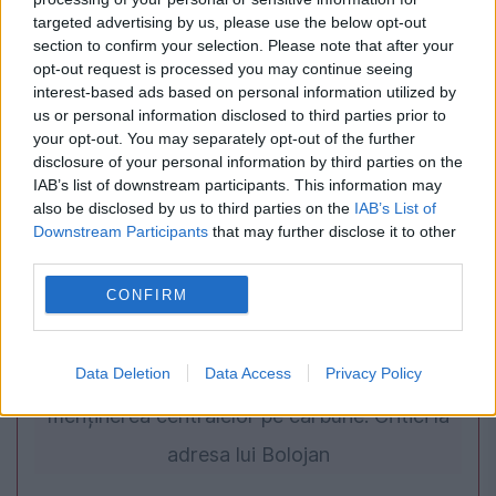
trebuie să le știe elevii și părinții
targeted advertising by us, please use the below opt-out
section to confirm your selection. Please note that after your
opt-out request is processed you may continue seeing
interest-based ads based on personal information utilized by
us or personal information disclosed to third parties prior to
your opt-out. You may separately opt-out of the further
disclosure of your personal information by third parties on the
IAB’s list of downstream participants. This information may
also be disclosed by us to third parties on the
IAB’s List of
Downstream Participants
that may further disclose it to other
third parties.
POLITICA
CONFIRM
PSD cere activarea mecanismului european
Data Deletion
Data Access
Privacy Policy
de urgență pentru energie și susține
menținerea centralelor pe cărbune. Critici la
adresa lui Bolojan