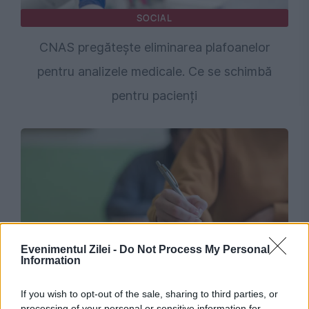
SOCIAL
CNAS pregătește eliminarea plafoanelor
pentru analizele medicale. Ce se schimbă
pentru pacienți
Evenimentul Zilei -
Do Not Process My Personal
Information
SOCIAL
If you wish to opt-out of the sale, sharing to third parties, or
Anul școlar 2026–2027. Toate datele pe care
processing of your personal or sensitive information for