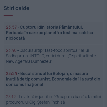
Stiri calde
23:57
-
Cuptorul din istoria Pământului.
Perioada în care pe planetă a fost mai cald ca
niciodată
23:40
-
Discursul tip "fast-food spiritual" al lui
Sadhguru la UNTOLD, critici dure: „O spiritualitate
New Age fără Dumnezeu”
23:29
-
Becul stins al lui Bolojan, o măsură
inutilă de tip comunist. Economie de 1 la sută din
consumul național
23:12
-
Lovitură în justiție. "Groapa cu bani" a familiei
procurorului Gigi Ștefan, închisă