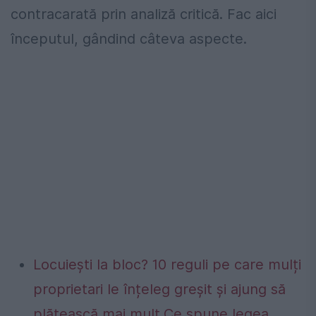
contracarată prin analiză critică. Fac aici
începutul, gândind câteva aspecte.
Locuiești la bloc? 10 reguli pe care mulți
proprietari le înțeleg greșit și ajung să
plătească mai mult.Ce spune legea