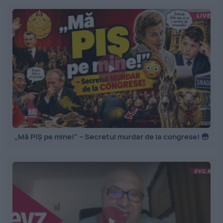
„Mă PIȘ pe mine!” – Secretul murdar de la congrese! 😳