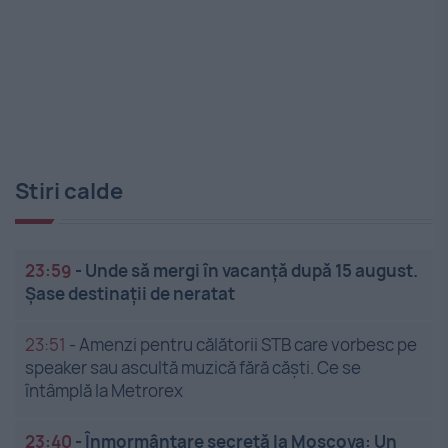
Stiri calde
23:59
-
Unde să mergi în vacanță după 15 august.
Șase destinații de neratat
23:51
-
Amenzi pentru călătorii STB care vorbesc pe
speaker sau ascultă muzică fără căști. Ce se
întâmplă la Metrorex
23:40
-
Înmormântare secretă la Moscova: Un