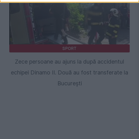
SPORT
Zece persoane au ajuns la după accidentul
echipei Dinamo II. Două au fost transferate la
București