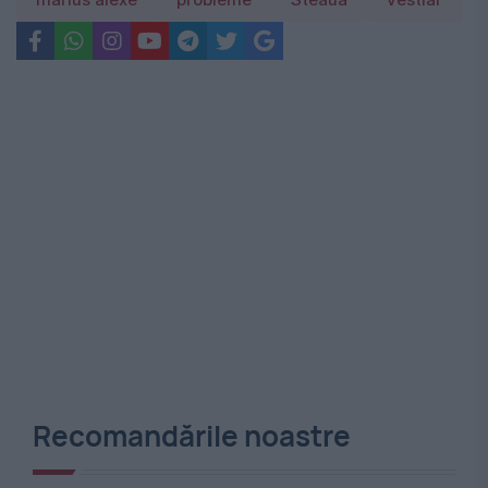
marius alexe
probleme
Steaua
vestiar
Recomandările noastre