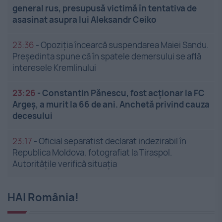
general rus, presupusă victimă în tentativa de
asasinat asupra lui Aleksandr Ceiko
23:36
-
Opoziția încearcă suspendarea Maiei Sandu.
Președinta spune că în spatele demersului se află
interesele Kremlinului
23:26
-
Constantin Pănescu, fost acționar la FC
Argeș, a murit la 66 de ani. Anchetă privind cauza
decesului
23:17
-
Oficial separatist declarat indezirabil în
Republica Moldova, fotografiat la Tiraspol.
Autoritățile verifică situația
HAI România!