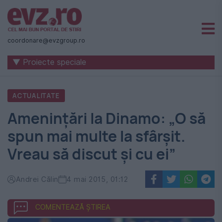
Știri
naționale
coordonare@evzgroup.ro
și
▼ Proiecte speciale
internaționale
|
ACTUALITATE
România
Amenințări la Dinamo: „O să
-
spun mai multe la sfârșit.
Evenimentul
Vreau să discut și cu ei”
Zilei
Andrei Călin
4 mai 2015, 01:12
COMENTEAZĂ ȘTIREA