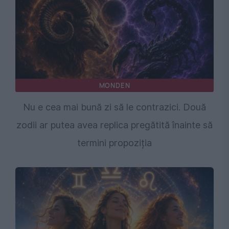
MONDEN
Nu e cea mai bună zi să le contrazici. Două
zodii ar putea avea replica pregătită înainte să
termini propoziția