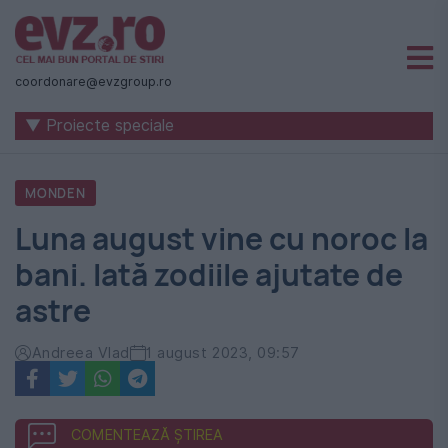
Știri
naționale
coordonare@evzgroup.ro
și
▼ Proiecte speciale
internaționale
|
MONDEN
România
Luna august vine cu noroc la
-
bani. Iată zodiile ajutate de
Evenimentul
astre
Zilei
Andreea Vlad
1 august 2023, 09:57
COMENTEAZĂ ȘTIREA