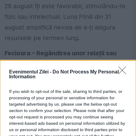
28 august îți este favorabil, stimulându-te
fizic sau intelectual. Luna Plină din 31
august amplifică nevoia de a-ți asigura
resursele pe termen lung.
Fecioara – Regândirea unor relații sau
principii de viață
Evenimentul Zilei -
Do Not Process My Personal
Information
În prima parte a lunii, Fecioara trebuie să
aibă mai multă grijă de ea, reechilibrând
If you wish to opt-out of the sale, sharing to third parties, or
processing of your personal or sensitive information for
gradul de muncă sau implicare în unele
targeted advertising by us, please use the below opt-out
situații dacă nu se dovedește sănătos. Luna
section to confirm your selection. Please note that after your
opt-out request is processed you may continue seeing
Plină din Vărsător din prima zi a lunii august
interest-based ads based on personal information utilized by
us or personal information disclosed to third parties prior to
va amplifica nevoia de a te elibera de acele
your opt-out. You may separately opt-out of the further