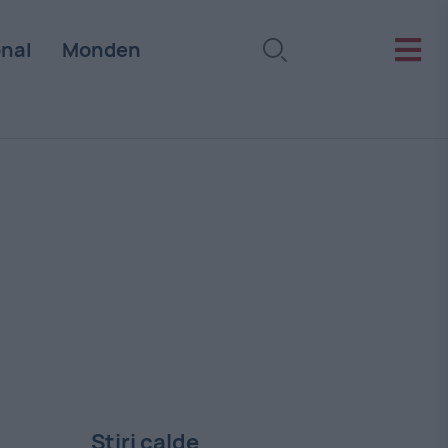
onal
Monden
Stiri calde