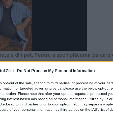
eţele din pat. Pentru a spori plăcerea pe care 
ă una dintre poziţiile inedite pe care ni le prop
l Zilei -
Do Not Process My Personal Information
ziţia elevului de la şcoala...de Rock
Se numeşt
la scoală. În primul rând trebuie să găsiţi cel ma
to opt-out of the sale, sharing to third parties, or processing of your per
formation for targeted advertising by us, please use the below opt-out s
 el va sta normal pe scaun şi apoi ea se asează
r selection. Please note that after your opt-out request is processed y
un, picioarele rămân pe podea. Astfel penetrată,
eing interest-based ads based on personal information utilized by us or
disclosed to third parties prior to your opt-out. You may separately opt-
oziţiile clasice.
2. "Banii sau viaţa"
Această
losure of your personal information by third parties on the IAB’s list of