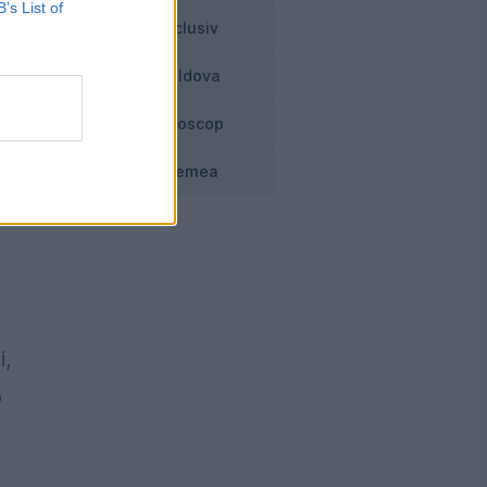
B’s List of
Exclusiv
Moldova
Horoscop
i
e
Vremea
i,
o