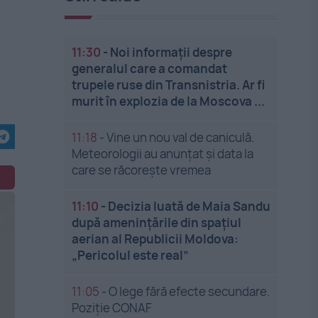
11:30
-
Noi informații despre
generalul care a comandat
trupele ruse din Transnistria. Ar fi
murit în explozia de la Moscova ...
11:18
-
Vine un nou val de caniculă.
Meteorologii au anunțat și data la
care se răcorește vremea
11:10
-
Decizia luată de Maia Sandu
după amenințările din spațiul
aerian al Republicii Moldova:
„Pericolul este real”
11:05
-
O lege fără efecte secundare.
Poziție CONAF