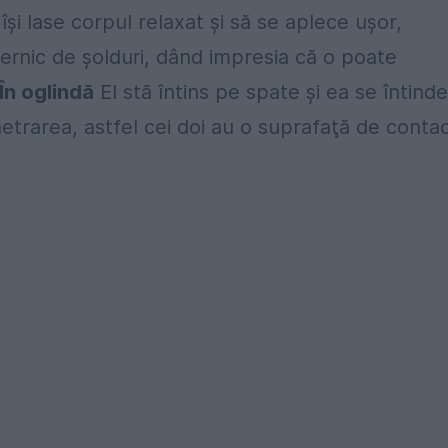
şi lase corpul relaxat şi să se aplece uşor,
ernic de şolduri, dând impresia că o poate
 În oglindă
El stă întins pe spate şi ea se întinde
etrarea, astfel cei doi au o suprafaţă de conta