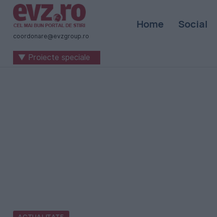
Știri
Home
Social
naționale
coordonare@evzgroup.ro
și
▼ Proiecte speciale
internaționale
|
România
-
Evenimentul
Zilei