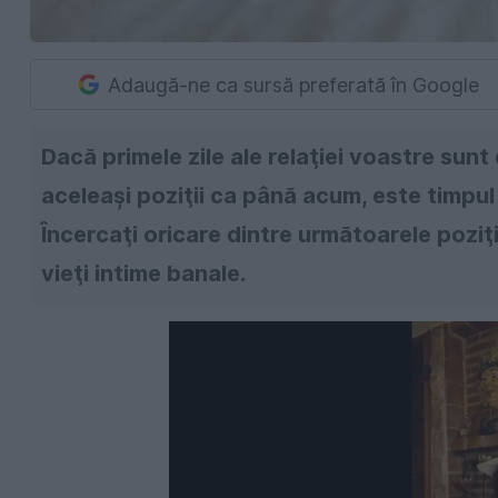
Adaugă-ne ca sursă preferată în Google
Dacă primele zile ale relaţiei voastre sunt d
aceleaşi poziţii ca până acum, este timpul 
Încercaţi oricare dintre următoarele poziţi
vieţi intime banale.