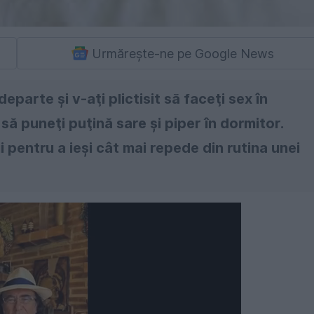
Urmărește-ne pe Google News
eparte şi v-aţi plictisit să faceţi sex în
să puneţi puţină sare şi piper în dormitor.
i pentru a ieşi cât mai repede din rutina unei