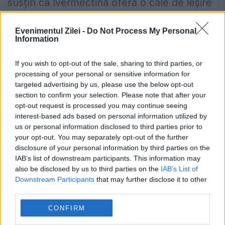
susțin că Ivermectina oferă o cale de ieșire
din pandemie fără să fie nevoie de
Evenimentul Zilei -
Do Not Process My Personal
vaccinuri.
Information
În Marea Britanie medicamentul este
If you wish to opt-out of the sale, sharing to third parties, or
processing of your personal or sensitive information for
autorizat doar ca tratament pentru viermii
targeted advertising by us, please use the below opt-out
section to confirm your selection. Please note that after your
parazitari, păduchi, scabie și rozacee.
opt-out request is processed you may continue seeing
Pacienții cu Covid îl pot obține, însă, în
interest-based ads based on personal information utilized by
us or personal information disclosed to third parties prior to
continuare prin intermediul asistenței
your opt-out. You may separately opt-out of the further
disclosure of your personal information by third parties on the
medicale private în situații de „urgență”.
IAB’s list of downstream participants. This information may
also be disclosed by us to third parties on the
IAB’s List of
141 de localități au impus restricții la apă.
Downstream Participants
that may further disclose it to other
third parties.
Lista cu râurile și zonele afectate
CONFIRM
Schimbare neașteptată pentru cei care