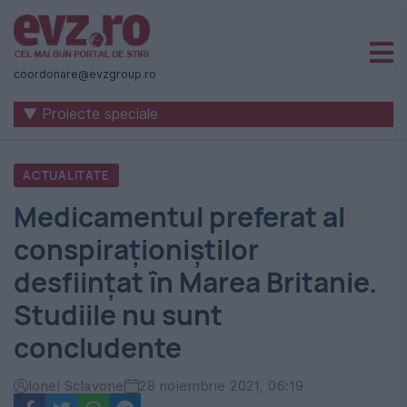
Știri
naționale
coordonare@evzgroup.ro
și
▼ Proiecte speciale
internaționale
|
ACTUALITATE
România
Medicamentul preferat al
-
conspiraționiștilor
Evenimentul
desființat în Marea Britanie.
Zilei
Studiile nu sunt
concludente
Ionel Sclavone
28 noiembrie 2021, 06:19