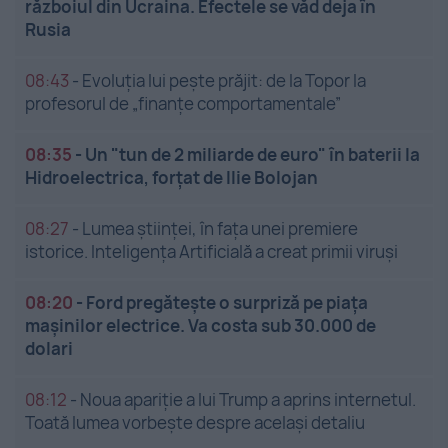
războiul din Ucraina. Efectele se văd deja în
Rusia
08:43
-
Evoluția lui pește prăjit: de la Topor la
profesorul de „finanțe comportamentale”
08:35
-
Un "tun de 2 miliarde de euro" în baterii la
Hidroelectrica, forțat de Ilie Bolojan
08:27
-
Lumea științei, în fața unei premiere
istorice. Inteligența Artificială a creat primii viruși
08:20
-
Ford pregătește o surpriză pe piața
mașinilor electrice. Va costa sub 30.000 de
dolari
08:12
-
Noua apariție a lui Trump a aprins internetul.
Toată lumea vorbește despre același detaliu